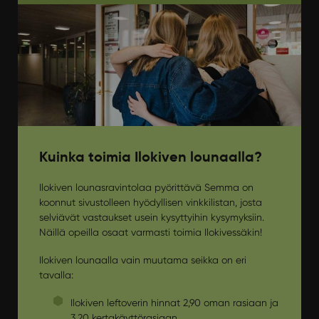
Kuinka toimia Ilokiven lounaalla?
Ilokiven lounasravintolaa pyörittävä Semma on
koonnut sivustolleen hyödyllisen vinkkilistan, josta
selviävät vastaukset usein kysyttyihin kysymyksiin.
Näillä opeilla osaat varmasti toimia Ilokivessäkin!
Ilokiven lounaalla vain muutama seikka on eri
tavalla:
Ilokiven leftoverin hinnat 2,90 oman rasiaan ja
3,20 kertakäyttörasiaan