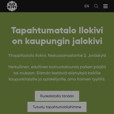
Siirry
EN
sisältöön
Avaa
haku
Tapahtumatalo Ilokivi
on kaupungin jalokivi
Ylioppilastalo Ilokivi, Keskussairaalantie 2, Jyväskylä
Herkullinen, edullinen kotiruokalounas paikan päällä
tai mukaan. Elämän kestäviä elämyksiä kaikille
kaupunkilaisille ja opiskelijoille, aina Ilokiven tyylillä.
Ruokalistalla tänään
Tutustu tapahtumatiloihimme