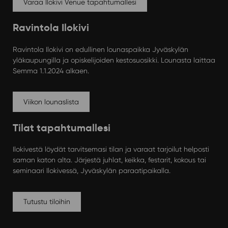
Varaa Ilokivi Venue tapahtumallesi
Ravintola Ilokivi
Ravintola Ilokivi on edullinen lounaspaikka Jyväskylän
yläkaupungilla ja opiskelijoiden kestosuosikki. Lounasta laittaa
Semma 1.1.2024 alkaen.
Viikon lounaslista
Tilat tapahtumallesi
Ilokivestä löydät tarvitsemasi tilan ja varaat tarjoilut helposti
saman katon alta. Järjestä juhlat, keikka, festarit, kokous tai
seminaari Ilokivessä, Jyväskylän paraatipaikalla.
Tutustu tiloihin