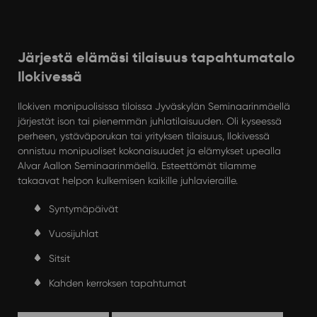
Järjestä elämäsi tilaisuus tapahtumatalo
Ilokivessä
Ilokiven monipuolisissa tiloissa Jyväskylän Seminaarinmäellä
järjestät ison tai pienemmän juhlatilaisuuden. Oli kyseessä
perheen, ystäväporukan tai yrityksen tilaisuus, Ilokivessä
onnistuu monipuoliset kokonaisuudet ja elämykset upealla
Alvar Aallon Seminaarinmäellä. Esteettömät tilamme
takaavat helpon kulkemisen kaikille juhlavieraille.
Syntymäpäivät
Vuosijuhlat
Sitsit
Kahden kerroksen tapahtumat