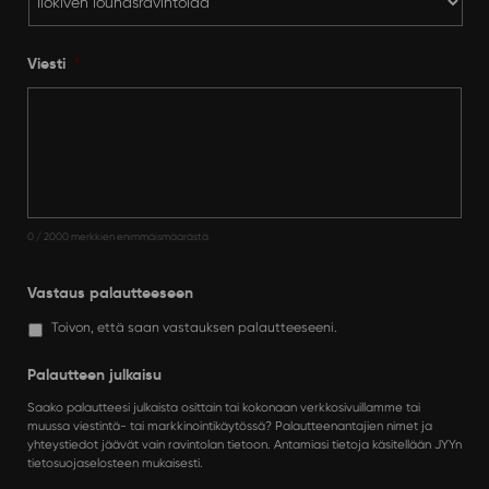
Viesti
*
0 / 2000 merkkien enimmäismäärästä
Vastaus palautteeseen
Toivon, että saan vastauksen palautteeseeni.
Palautteen julkaisu
Saako palautteesi julkaista osittain tai kokonaan verkkosivuillamme tai
muussa viestintä- tai markkinointikäytössä? Palautteenantajien nimet ja
yhteystiedot jäävät vain ravintolan tietoon. Antamiasi tietoja käsitellään JYYn
tietosuojaselosteen mukaisesti.