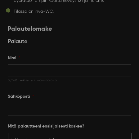
pyörätuolirampin kautta (leveys 121 ja 116 cm).
Tilassa on inva-WC.
Palautelomake
Palaute
Nimi
*
0 / 140 merkkien enimmäismäärästä
Sähköposti
*
Mitä palautteeni ensisijaisesti koskee?