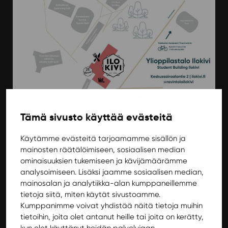
Karttakuva isompana
Tämä sivusto käyttää evästeitä
Käytämme evästeitä tarjoamamme sisällön ja
mainosten räätälöimiseen, sosiaalisen median
ominaisuuksien tukemiseen ja kävijämäärämme
analysoimiseen. Lisäksi jaamme sosiaalisen median,
Turvallisemman tilan periaatteet
mainosalan ja analytiikka-alan kumppaneillemme
tietoja siitä, miten käytät sivustoamme.
Ylioppilastalo Ilokivi ja Ilokivi Venue ovat sitoutuneet JYYn
Kumppanimme voivat yhdistää näitä tietoja muihin
Turvallisemman tilan periaatteiden noudattamiseen.
tietoihin, joita olet antanut heille tai joita on kerätty,