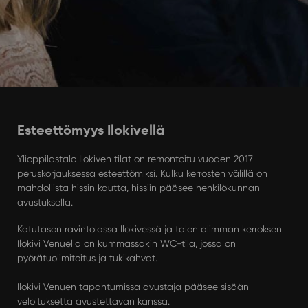
Esteettömyys Ilokivellä
Ylioppilastalo Ilokiven tilat on remontoitu vuoden 2017
peruskorjauksessa esteettömiksi. Kulku kerrosten välillä on
mahdollista hissin kautta, hissiin pääsee henkilökunnan
avustuksella.
Katutason ravintolassa Ilokivessä ja talon alimman kerroksen
Ilokivi Venuella on kummassakin WC-tila, jossa on
pyörätuolimitoitus ja tukikahvat.
Ilokivi Venuen tapahtumissa avustaja pääsee sisään
veloituksetta avustettavan kanssa.