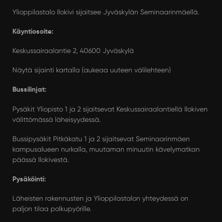
Ylioppilastalo Ilokivi sijaitsee Jyväskylän Seminaarinmäellä.
Käyntiosoite:
Keskussairaalantie 2, 40600 Jyväskylä
Näytä sijainti kartalla (aukeaa uuteen välilehteen)
Bussilinjat:
Pysäkit Yliopisto 1 ja 2 sijaitsevat Keskussairaalantiellä Ilokiven
välittömässä läheisyydessä.
Bussipysäkit Pitkäkatu 1 ja 2 sijaitsevat Seminaarinmäen
kampusalueen nurkalla, muutaman minuutin kävelymatkan
päässä Ilokivestä.
Pysäköinti:
Läheisten rakennusten ja Ylioppilastalon yhteydessä on
paljon tilaa polkupyörille.