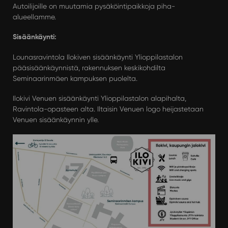
Autoilijoille on muutamia pysäköintipaikkoja piha-
alueellamme.
Sisäänkäynti:
Lounasravintola Ilokiven sisäänkäynti Ylioppilastalon
pääsisäänkäynnistä, rakennuksen keskikohdilta
Seminaarinmäen kampuksen puolelta.
Ilokivi Venuen sisäänkäynti Ylioppilastalon alapihalta,
Ravintola-opasteen alta. Iltaisin Venuen logo heijastetaan
Venuen sisäänkäynnin ylle.