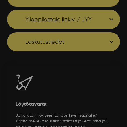
Ylioppilastalo Ilokivi / JYY
Laskutustiedot
Löytötavarat
Jäikö jotain Ilokiveen tai Opinkiven saunalle?
Kirjoita meille varaustiimi@soihtu.fi ja kerro, mitä jäi,
milloin jäi ja mihin kerrokseen tai tilaan.