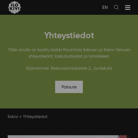
Siirry
EN
sisältöön
Avaa
haku
Yhteystiedot
Tälle sivulle on koottu kaikki Ravintola Ilokiven ja Ilokivi Venuen
yhteystiedot, laskutustiedot ja lomakkeet.
Sijaintimme: Keskussairaalantie 2, Jyväskylä
Palaute
Ilokivi
»
Yhteystiedot