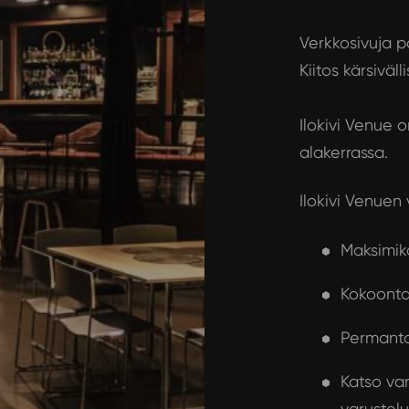
Verkkosivuja pä
Kiitos kärsiväl
Ilokivi Venue o
alakerrassa.
Ilokivi Venuen
Maksimik
Kokoonta
Permanto
Katso var
varustelu