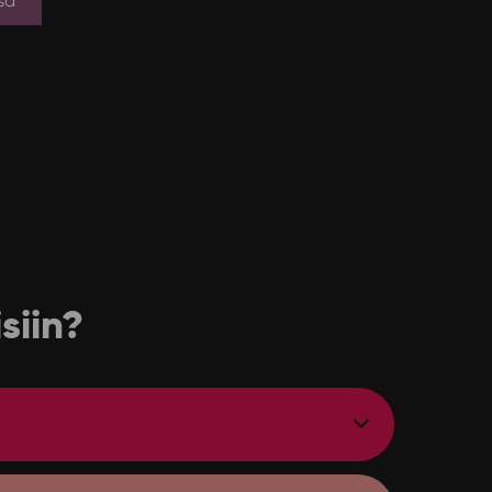
sä
siin?