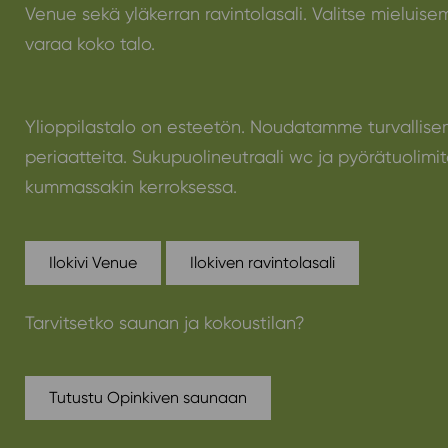
Venue sekä yläkerran ravintolasali. Valitse mieluisemp
varaa koko talo.
Ylioppilastalo on esteetön. Noudatamme turvallise
periaatteita. Sukupuolineutraali wc ja pyörätuolimi
kummassakin kerroksessa.
Ilokivi Venue
Ilokiven ravintolasali
Tarvitsetko saunan ja kokoustilan?
Tutustu Opinkiven saunaan