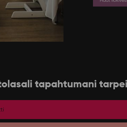
Häät Ilokives
ntolasali tapahtumani tarpei
ti