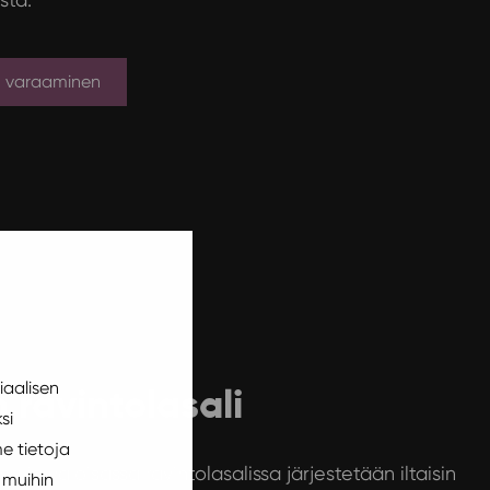
en varaaminen
iaalisen
n ravintolasali
si
e tietoja
ssa ja valoisassa ravintolasalissa järjestetään iltaisin
 muihin