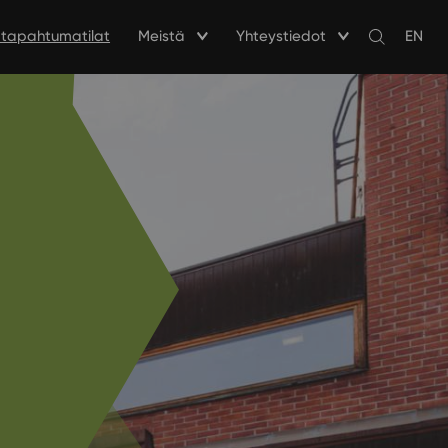
a tapahtumatilat
Meistä
Yhteystiedot
EN
Avaa
haku