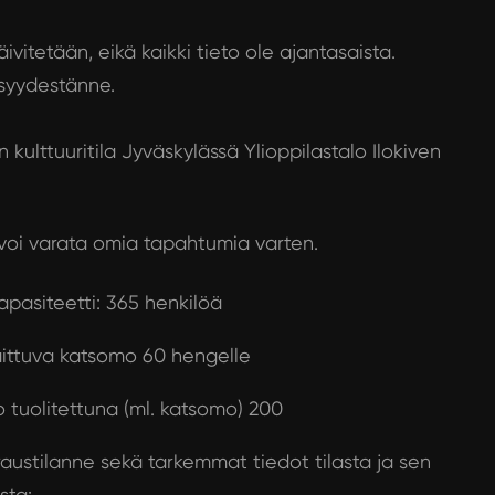
ivitetään, eikä kaikki tieto ole ajantasaista.
lisyydestänne.
n kulttuuritila Jyväskylässä Ylioppilastalo Ilokiven
 voi varata omia tapahtumia varten.
apasiteetti: 365 henkilöä
ittuva katsomo 60 hengelle
 tuolitettuna (ml. katsomo) 200
austilanne sekä tarkemmat tiedot tilasta ja sen
sta: