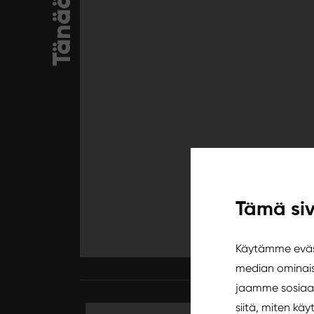
Tänään
Tämä siv
Käytämme eväst
median ominais
jaamme sosiaal
siitä, miten k