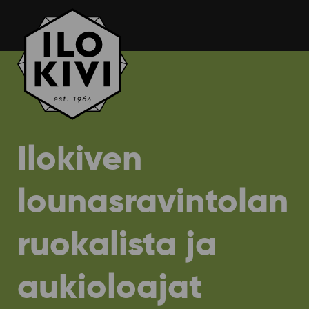
Siirry
sisältöön
Ilokiven
lounasravintolan
ruokalista ja
aukioloajat