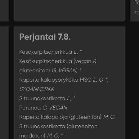
T
m
Perjantai 7.8.
Kesäkurpitsaherkkua
L, *
Kesäkurpitsaherkkua (vegan &
gluteeniton)
G, VEGAN, *
Rapeita kalapyöryköitä MSC
L, G, *,
SYDÄNMERKK
Sitruunakastiketta
L, *
Perunaa
G, VEGAN
Rapeita kalapaloja (gluteeniton)
M, G
Sitruunakastiketta (gluteeniton,
maidoton)
M, G, *