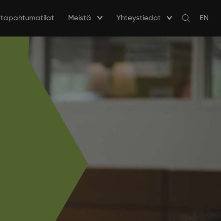
a tapahtumatilat
Meistä
Yhteystiedot
EN
Avaa
haku