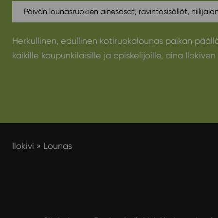
Päivän lounasruokien ainesosat, ravintosisällöt, hiilijala
Herkullinen, edullinen kotiruokalounas paikan pääll
kaikille kaupunkilaisille ja opiskelijoille, aina Ilokiven t
Ilokivi
»
Lounas