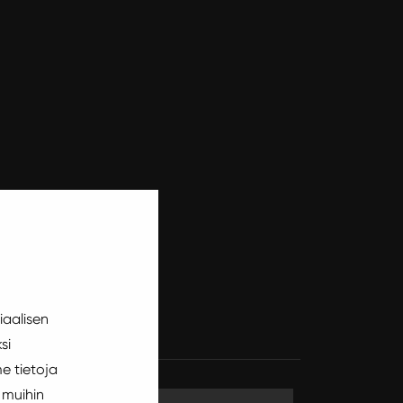
iaalisen
si
e tietoja
 muihin