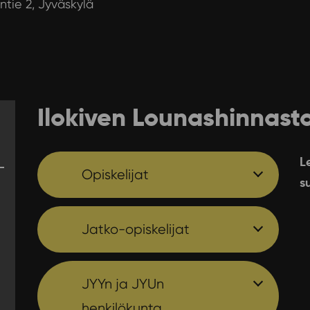
antie 2, Jyväskylä
Ilokiven Lounashinnast
L
Opiskelijat
s
Jatko-opiskelijat
JYYn ja JYUn
henkilökunta