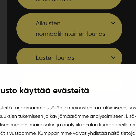
Aikuisten
normaalihintainen lounas
Lasten lounas
Salaattilounas
usto käyttää evästeitä
eitä tarjoamamme sisällön ja mainosten räätälöimiseen, sos
uuksien tukemiseen ja kävijämäärämme analysoimiseen. Lisäk
isen median, mainosalan ja analytiikka-alan kumppaneillemm
äytät sivustoamme. Kumppanimme voivat yhdistää näitä tietoja