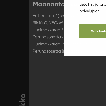
Maanantai 3.8.
tietoihin, joita
palvelujaan.
Butter Tofu
G, VEGAN, *
Riisiä
G, VEGAN
Uunimakkaraa
L, G, *, SYDÄNMERKK
Salli kai
Perunasosetta
L, G
Uunimakkaraa (maidoton)
M, G
Perunasosetta (maidoton)
M, G, VEGA