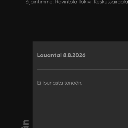
Sijaintimme: Ravintola Ilokivi, Keskussairaal
Lauantai 8.8.2026
Ei lounasta tänään.