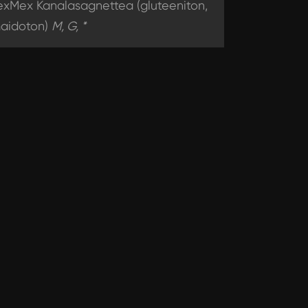
exMex Kanalasagnettea (gluteeniton,
aidoton)
M, G, *