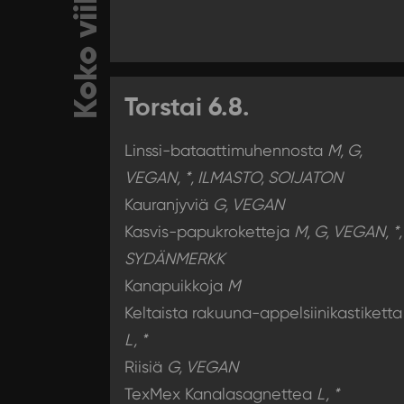
Koko viikko
Torstai 6.8.
Linssi-bataattimuhennosta
M, G,
VEGAN, *, ILMASTO, SOIJATON
Kauranjyviä
G, VEGAN
Kasvis-papukroketteja
M, G, VEGAN, *,
SYDÄNMERKK
Kanapuikkoja
M
Keltaista rakuuna-appelsiinikastiketta
L, *
Riisiä
G, VEGAN
TexMex Kanalasagnettea
L, *