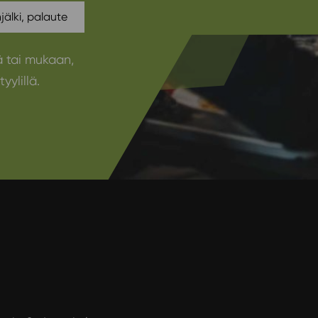
njälki, palaute
ä tai mukaan,
yylillä.