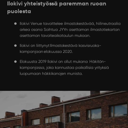
Ilokivi yhteistyössä paremman ruoan
puolesta
Ilokivi Venue tavoittelee ilmastokestävää, hiilineutraalia
arkea osana Soihtua JYYn asettaman ilmastotiekartan
asettaman tavoiteaikataulun mukaan.
Ilokivi on liittynyt
Ilmastokestävä kasvisruoka-
kampanjaan
elokuussa 2020.
Elokuusta 2019 Ilokivi on ollut mukana
Häkitön-
kampanjassa, joka kannustaa paikallisia yrityksiä
luopumaan häkkikanojen munista
.