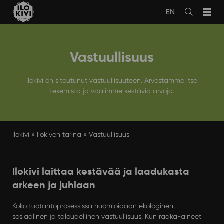
Siirry
EN
sisältöön
Avaa
haku
Vastuullisuus
Ilokivi on sitoutunut vastuullisuuteen. Arvostamme itse
tekemistä ja vaalimme kestäviä arvoja.
Ilokivi
»
Ilokiven tarina
»
Vastuullisuus
Ilokivi laittaa kestävää ja laadukasta
arkeen ja juhlaan
Koko tuotantoprosessissa huomioidaan ekologinen,
sosiaalinen ja taloudellinen vastuullisuus. Kun raaka-aineet