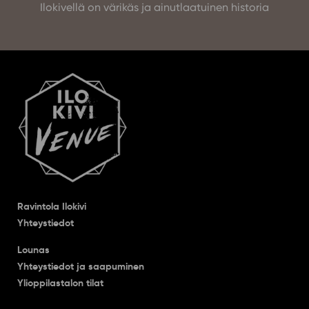
Ilokivellä on värikäs ja ainutlaatuinen historia
Ravintola Ilokivi
Yhteystiedot
Lounas
Yhteystiedot ja saapuminen
Ylioppilastalon tilat