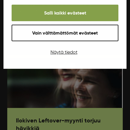
annosmyynnillä, sopivalla lautaskoolla ja
asiakkaiden näkyvillä olevalla biojätevaa’alla.
Salli kaikki evästeet
Take Away- ja tähderuokaa noutavia asiakkaita
kannustetaan omien kestoastioiden käyttöön.
Vain välttämättömät evästeet
Näytä tiedot
Ilokiven Leftover-myynti torjuu
hävikkiä