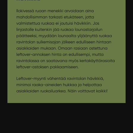
Ilokivessä ruoan menekki arvoidaan aina
mahdollisimman tarkasti etukäteen, jotta
valmistettua ruokaa ei joutuisi hävikkiin. Jos
linjastolle kuitenkin jää ruokaa lounastarjoilun
päätteeksi, myydään lounaalta ylijäänyttä ruokaa
ravintolan sulkemisajan jälkeen edulliseen hintaan
asiakkaiden mukaan. Omaan rasiaan ostettuna
leftover-annoksen hinta on edullisempi, mutta
ravintolassa on saatavana myös kertakäyttörasioita
leftover-ostoksen pakkaamiseen.
Leftover-myynti vähentää ravintolan hävikkiä,
minimoi raaka-aineiden hukkaa ja helpottaa
asiakkaiden ruokailuarkea. Näin voittavat kaikki!