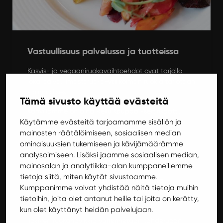
Vastuullisuus palvelussa ja tuotteissa
Kasvis- ja vegaaniruokavaihtoehdot ovat tarjolla
joka päivä. Ilmastoruoka-valikoiman ruokia tarjotaan
säännöllisesti.
Tämä sivusto käyttää evästeitä
Kahvillamme on aina Reilu kauppa -sertifikaatti.
Käytämme evästeitä tarjoamamme sisällön ja
Ilokiven lautaskoko tukee suositusten mukaista
mainosten räätälöimiseen, sosiaalisen median
opiskelija-aterian annoskokoa.
ominaisuuksien tukemiseen ja kävijämäärämme
analysoimiseen. Lisäksi jaamme sosiaalisen median,
Yhden lautasen periaate vähentää tiskin määrää.
mainosalan ja analytiikka-alan kumppaneillemme
tietoja siitä, miten käytät sivustoamme.
Päivittäin kaksi kolmesta lounasruokalajista
Kumppanimme voivat yhdistää näitä tietoja muihin
noudattaa Kelan opiskelijaruokailulle asettamia
tietoihin, joita olet antanut heille tai joita on kerätty,
tarkkoja ravintosisältövaatimuksia.
kun olet käyttänyt heidän palvelujaan.
Ilokiven ruokahävikkiä vähennetään tähderuoan