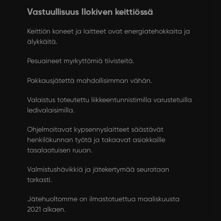
Vastuullisuus Ilokiven keittiössä
Keittiön koneet ja laitteet ovat energiatehokkaita ja
älykkäitä.
Pesuaineet myrkyttömiä tiivisteitä.
Pakkausjätettä mahdollisimman vähän.
Valaistus toteutettu liikkeentunnistimilla varustetuilla
ledivalaisimilla.
Ohjelmoitavat kypsennyslaitteet säästävät
henkilökunnan työtä ja takaavat asiakkaille
tasalaatuisen ruuan.
Valmistushävikkiä ja jätekertymää seurataan
tarkasti.
Jätehuoltomme on ilmastotuettua maaliskuusta
2021 alkaen.