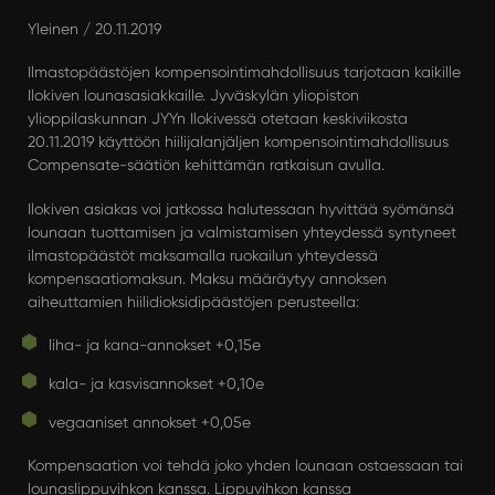
Yleinen
/ 20.11.2019
Ilmastopäästöjen kompensointimahdollisuus tarjotaan kaikille
Ilokiven lounasasiakkaille. Jyväskylän yliopiston
ylioppilaskunnan JYYn Ilokivessä otetaan keskiviikosta
20.11.2019 käyttöön hiilijalanjäljen kompensointimahdollisuus
Compensate-säätiön kehittämän ratkaisun avulla.
Ilokiven asiakas voi jatkossa halutessaan hyvittää syömänsä
lounaan tuottamisen ja valmistamisen yhteydessä syntyneet
ilmastopäästöt maksamalla ruokailun yhteydessä
kompensaatiomaksun. Maksu määräytyy annoksen
aiheuttamien hiilidioksidipäästöjen perusteella:
liha- ja kana-annokset +0,15e
kala- ja kasvisannokset +0,10e
vegaaniset annokset +0,05e
Kompensaation voi tehdä joko yhden lounaan ostaessaan tai
lounaslippuvihkon kanssa. Lippuvihkon kanssa