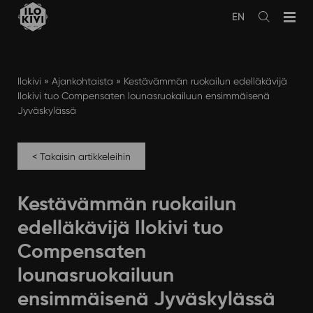
Siirry
EN
sisältöön
Avaa
haku
Ilokivi
»
Ajankohtaista
»
Kestävämmän ruokailun edelläkävijä
Ilokivi tuo Compensaten lounasruokailuun ensimmäisenä
Jyväskylässä
< Takaisin artikkeleihin
Kestävämmän ruokailun
edelläkävijä Ilokivi tuo
Compensaten
lounasruokailuun
ensimmäisenä Jyväskylässä