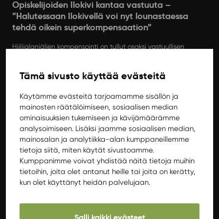
Opiskelijoiden Ilokivi kantaa vastuuta –
”Halutessaan Ilokivellä voi nyt lounastaessa
tehdä oikein superkompensaation”
Hiilijalanjäljen kompensointi on tullut osaksi vastuullisen
kuluttajan keinovalikoimaa vähitellen viimeisen vuoden
aikana, mutta Ilokivi on jo pitkään tottunut katsomaan
Tämä sivusto käyttää evästeitä
maailmaa kestävien valintojen näkökulmasta.
Käytämme evästeitä tarjoamamme sisällön ja
– JYYn ravintola Ilokivessä vastuullisuus on ollut jo
mainosten räätälöimiseen, sosiaalisen median
vuosia keskeinen teema kehitysyhteistyön tukemisen,
ominaisuuksien tukemiseen ja kävijämäärämme
reilun kaupan, lähiruoan, sertifioidun kalan ja energiaa
analysoimiseen. Lisäksi jaamme sosiaalisen median,
säästävien keittiön laitteiden muodossa, kertoo
mainosalan ja analytiikka-alan kumppaneillemme
tietoja siitä, miten käytät sivustoamme.
Ilokiven ravintolapäällikkö Kati Lemiläinen.
Kumppanimme voivat yhdistää näitä tietoja muihin
tietoihin, joita olet antanut heille tai joita on kerätty,
JYYn ravintolatoimintaa kehittänyt Lemiläinen on tuonut
kun olet käyttänyt heidän palvelujaan.
Ilokiven lounaslinjastolle monia ruokailun kestävyyttä lisääviä
toimintatapoja. Hävikkiruoan myynti, suurista maidon
jakeluannostelijoista luopuminen ja häkittömien kananmunien
Salli kaikki evästeet
käyttö ovat kaikki viimeisen vuoden aikaansaannoksia.