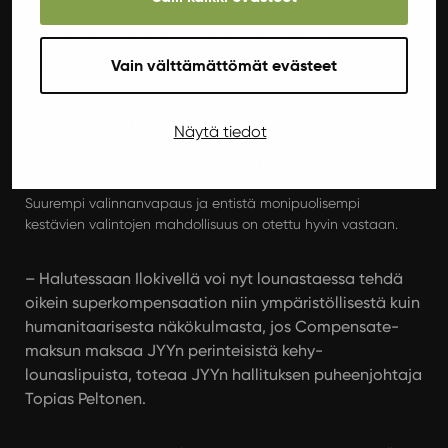
Vegaaniruoan tarjoilu lounaslinjastolla on yhä harvinaista,
mutta päivittäinen käytäntö ravintola Ilokivessä.
Vain välttämättömät evästeet
– Compensate-maksun käyttöönotto on uusi konkreettinen
keino tehdä toiminnastamme entistä kestävämpää. Myös
toteutustapa on meille ja asiakkaillemme jo tuttu JYYn
Näytä tiedot
omasta kehy-lounaasta, jossa pienellä lisämaksulla ateriasta
saadaan aikaan paljon hyvää, Kati Lemiläinen kertoo.
Suurempi valinnanvapaus ja entistä monipuolisempi
kestävien valintojen mahdollisuus on otettu hyvin vastaan.
– Halutessaan Ilokivellä voi nyt lounastaessa tehdä
oikein superkompensaation niin ympäristöllisestä kuin
humanitaarisesta näkökulmasta, jos Compensate-
maksun maksaa JYYn perinteisistä kehy-
lounaslipuista, toteaa JYYn hallituksen puheenjohtaja
Topias Peltonen.