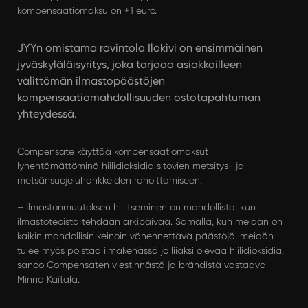
kompensaatiomaksu on +1 euro.
JYYn omistama ravintola Ilokivi on ensimmäinen
jyväskyläläisyritys, joka tarjoaa asiakkailleen
välittömän ilmastopäästöjen
kompensaatiomahdollisuuden ostotapahtuman
yhteydessä.
Compensate käyttää kompensaatiomaksut
lyhentämättöminä hiilidioksidia sitovien metsitys- ja
metsänsuojeluhankkeiden rahoittamiseen.
– Ilmastonmuutoksen hillitseminen on mahdollista, kun
ilmastoteoista tehdään arkipäivää. Samalla, kun meidän on
kaikin mahdollisin keinoin vähennettävä päästöjä, meidän
tulee myös poistaa ilmakehässä jo liiaksi olevaa hiilidioksidia,
sanoo Compensaten viestinnästä ja brändistä vastaava
Minna Kaitala.