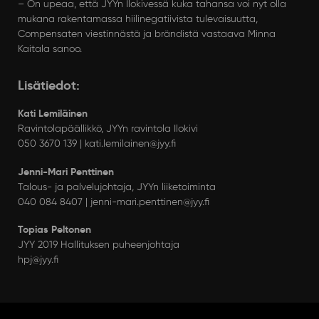
– On upeaa, että JYYn Ilokivessä kuka tahansa voi nyt olla
mukana rakentamassa hiilinegatiivista tulevaisuutta,
Compensaten viestinnästä ja brändistä vastaava Minna
Kaitala sanoo.
Lisätiedot:
Kati Lemiläinen
Ravintolapäällikkö, JYYn ravintola Ilokivi
050 3670 139 | kati.lemilainen@jyy.fi
Jenni-Mari Penttinen
Talous- ja palvelujohtaja, JYYn liiketoiminta
040 084 8407 | jenni-mari.penttinen@jyy.fi
Topias Peltonen
JYY 2019 Hallituksen puheenjohtaja
hpj@jyy.fi