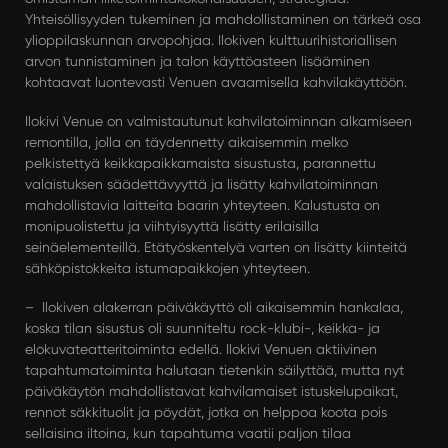
Yhteisöllisyyden tukeminen ja mahdollistaminen on tärkeä osa
ylioppilaskunnan arvopohjaa. Ilokiven kulttuurihistoriallisen
arvon tunnistaminen ja talon käyttöasteen lisääminen
kohtaavat luontevasti Venuen avaamisella kahvilakäyttöön.
Ilokivi Venue on valmistautunut kahvilatoiminnan alkamiseen
remontilla, jolla on täydennetty aikaisemmin melko
pelkistettyä keikkapaikkamaista sisustusta, parannettu
valaistuksen säädettävyyttä ja lisätty kahvilatoiminnan
mahdollistavia laitteita baarin yhteyteen. Kalustusta on
monipuolistettu ja viihtyisyyttä lisätty erilaisilla
seinäelementeillä. Etätyöskentelyä varten on lisätty kiinteitä
sähköpistokkeita istumapaikkojen yhteyteen.
– Ilokiven alakerran päiväkäyttö oli aikaisemmin hankalaa,
koska tilan sisustus oli suunniteltu rock-klubi-, keikka- ja
elokuvateatteritoiminta edellä. Ilokivi Venuen aktiivinen
tapahtumatoiminta halutaan tietenkin säilyttää, mutta nyt
päiväkäytön mahdollistavat kahvilamaiset istuskelupaikat,
rennot säkkituolit ja pöydät, jotka on helppoa koota pois
sellaisina iltoina, kun tapahtuma vaatii paljon tilaa