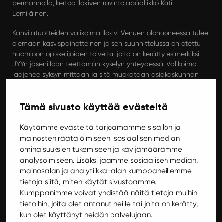
permannolla, kertoo Ilokiven ravintolapäällikkö Kati
Lemiläinen.
Kahvilatuotteiden valikoima Ilokivi Venuen olohuoneessa tulee
olemaan kasvispainotteinen ja sen suunnittelussa on otettu
huomioon opiskelijoiden toiveita, joita on kerätty esimerkiksi
JYYn jäsenillään teettämän kyselyn yhteydessä. Valikoima
laajenee syksyn mittaan ja sitä muokataan asiakaskunnan
toivomuksiin sopivaksi. Tuotteita voi ostaa mukaan.
Tämä sivusto käyttää evästeitä
– Erikoisuutena Venuen kahvilavitriiniin tuodaan tarjolle myös
Ilokiven itseleivottuja sämpylöitä. Lähes kulttimaineeseen
nousseet Ilokiven sämpylät ovat monelle lounastajalle yksi
Käytämme evästeitä tarjoamamme sisällön ja
tärkeä osa Ilokiven kokemusta, joten niillä on itseoikeutettu
mainosten räätälöimiseen, sosiaalisen median
paikkansa kahvilavalikoimassa, kertoo Kati Lemiläinen.
ominaisuuksien tukemiseen ja kävijämäärämme
analysoimiseen. Lisäksi jaamme sosiaalisen median,
Tärkeänä lisänä nykyiseen tarjontaan verrattuna tulevat
mainosalan ja analytiikka-alan kumppaneillemme
olemaan erikoiskahvit. Niitä on aiemmin saanut kampuksella
tietoja siitä, miten käytät sivustoamme.
vain yhdestä paikasta. Ilokivi Venuella erikoiskahvin saa myös
Kumppanimme voivat yhdistää näitä tietoja muihin
kauramaidolla.
tietoihin, joita olet antanut heille tai joita on kerätty,
kun olet käyttänyt heidän palvelujaan.
Yläkaupungin kahvilatarjonta on supistunut, joten hyvälle