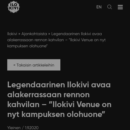
Siirry
EN
sisältöön
Avaa
haku
Ilokivi
»
Ajankohtaista
»
Legendaarinen Ilokivi avaa
alakerrassaan rennon kahvilan – ”Ilokivi Venue on nyt
kampuksen olohuone”
< Takaisin artikkeleihin
Legendaarinen Ilokivi avaa
alakerrassaan rennon
kahvilan – ”Ilokivi Venue on
nyt kampuksen olohuone”
Yleinen
/ 1.9.2020