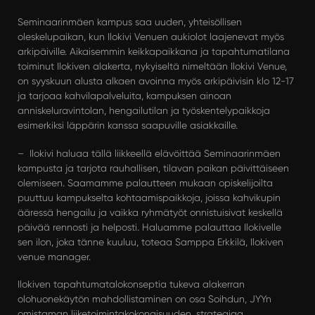
Seminaarinmäen kampus saa uuden, yhteisöllisen
oleskelupaikan, kun Ilokivi Venuen aukiolot laajenevat myös
arkipäiville. Aikaisemmin keikkapaikkana ja tapahtumatilana
toiminut Ilokiven alakerta, nykyiseltä nimeltään Ilokivi Venue,
on syyskuun alusta alkaen avoinna myös arkipäivisin klo 12-17
ja tarjoaa kahvilapalveluita, kampuksen ainoan
anniskeluravintolan, hengailutilan ja työskentelypaikkoja
esimerkiksi läppärin kanssa saapuville asiakkaille.
– Ilokivi haluaa tällä liikkeellä elävöittää Seminaarinmäen
kampusta ja tarjota rauhallisen, tilavan paikan päivittäiseen
olemiseen. Saamamme palautteen mukaan opiskelijoilta
puuttuu kampukselta kohtaamispaikkoja, joissa kahvikupin
ääressä hengailu ja vaikka ryhmätyöt onnistuisivat keskellä
päivää rennosti ja helposti. Haluamme palauttaa Ilokivelle
sen ilon, joka tänne kuuluu, toteaa Samppa Erkkilä, Ilokiven
venue manager.
Ilokiven tapahtumatalokonseptia tukeva alakerran
olohuonekäytön mahdollistaminen on osa Soihdun, JYYn
omistaman liiketoimintakokonaisuuden, strategiaa.