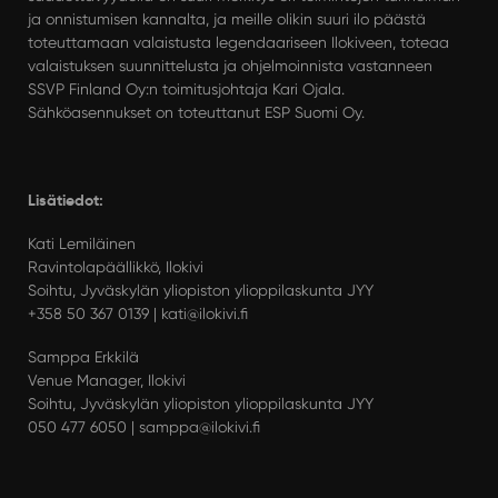
ja onnistumisen kannalta, ja meille olikin suuri ilo päästä
toteuttamaan valaistusta legendaariseen Ilokiveen, toteaa
valaistuksen suunnittelusta ja ohjelmoinnista vastanneen
SSVP Finland Oy:n toimitusjohtaja Kari Ojala.
Sähköasennukset on toteuttanut ESP Suomi Oy.
Lisätiedot:
Kati Lemiläinen
Ravintolapäällikkö, Ilokivi
Soihtu, Jyväskylän yliopiston ylioppilaskunta JYY
+358 50 367 0139 | kati@ilokivi.fi
Samppa Erkkilä
Venue Manager, Ilokivi
Soihtu, Jyväskylän yliopiston ylioppilaskunta JYY
050 477 6050 | samppa@ilokivi.fi