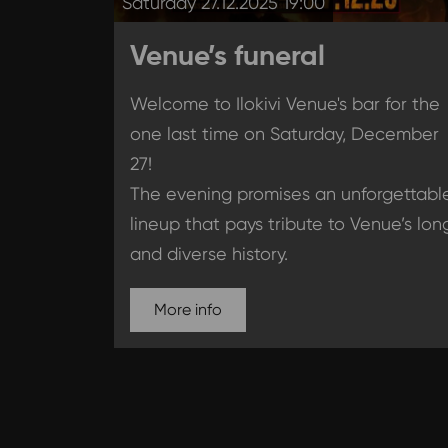
Saturday 27.12.2025 19:00
Venue’s funeral
Welcome to Ilokivi Venue's bar for the
one last time on Saturday, December
27!
The evening promises an unforgettabl
lineup that pays tribute to Venue’s lon
and diverse history.
More info