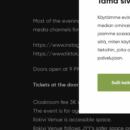
Tämä siv
Käytämme eväst
Most of the evening’s performers will re
median ominais
media channels for possible hints and pr
jaamme sosiaal
siitä, miten k
https://www.instagram.com/ghettopart
tietoihin, joita
https://www.tiktok.com/@ghetto.party
palvelujaan.
Doors open at 9 PM, and live performanc
Salli kai
Tickets at the door €15
Cloakroom fee 3€ will be charged separa
The event is for ages 18 and up.
Ilokivi Venue is accessible space.
Ilokivi Venue follows
JYY’s safer space pr