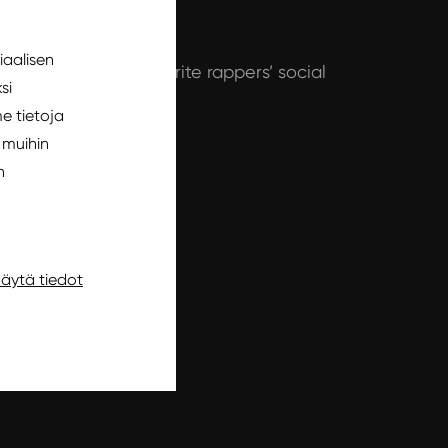
iaalisen
arty’s and your favorite rappers’ social
si
e tietoja
 muihin
n
äytä tiedot