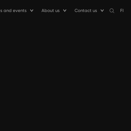
ies and events
About us
Contact us
FI
Avaa
haku