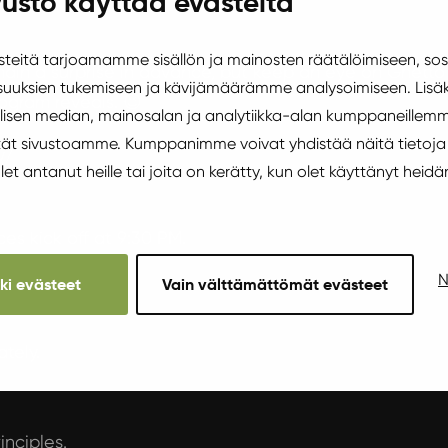
usto käyttää evästeitä
eitä tarjoamamme sisällön ja mainosten räätälöimiseen, sos
main a surprise in advance, but keep an eye on Ghetto P
uuksien tukemiseen ja kävijämäärämme analysoimiseen. Lisäk
ogram reveals. 😉
isen median, mainosalan ja analytiikka-alan kumppaneillemm
äytät sivustoamme. Kumppanimme voivat yhdistää näitä tietoja
y/
 olet antanut heille tai joita on kerätty, kun olet käyttänyt heidä
es kick off at 9:30 PM.
N
kki evästeet
Vain välttämättömät evästeet
tely.
inciples
.