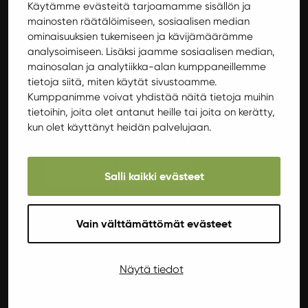
Käytämme evästeitä tarjoamamme sisällön ja
mainosten räätälöimiseen, sosiaalisen median
JYROCK Festival 2024
ominaisuuksien tukemiseen ja kävijämäärämme
analysoimiseen. Lisäksi jaamme sosiaalisen median,
Jyrock is coming!
mainosalan ja analytiikka-alan kumppaneillemme
The indoor festival that has entertained people
tietoja siitä, miten käytät sivustoamme.
since 1985, the legendary Jyrock festival, will be
Kumppanimme voivat yhdistää näitä tietoja muihin
organised this year on 27.-28. September at the
Student House Ilokivi. On the stage we will once
tietoihin, joita olet antanut heille tai joita on kerätty,
again welcome buzzworthy newcomers and
kun olet käyttänyt heidän palvelujaan.
some of the hottest names in the indie scene.
More info
Get tickets
Salli kaikki evästeet
Vain välttämättömät evästeet
Clubs
Näytä tiedot