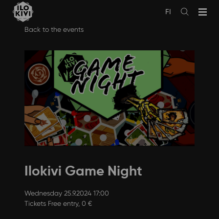
FI
Avaa
haku
Skip
Back to the events
to
content
Ilokivi Game Night
Wednesday 25.9.2024 17:00
Tickets Free entry, 0 €