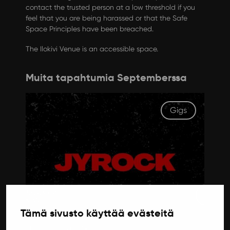
contact the trusted person at a low threshold if you
feel that you are being harassed or that the Safe
Space Principles have been breached.
The Ilokivi Venue is an accessible space.
Muita tapahtumia Septemberssa
Gigs
Tämä sivusto käyttää evästeitä
Friday 27.9.2024 18:30