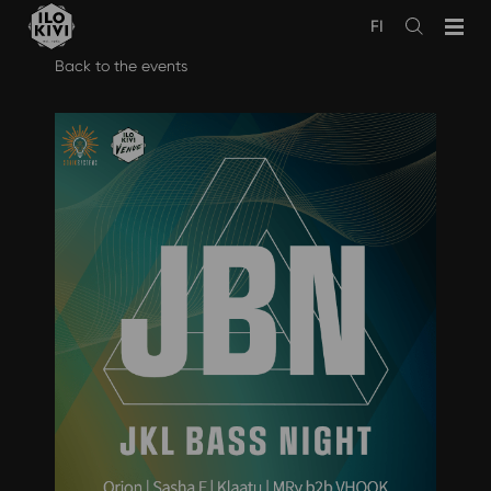
FI
Avaa
haku
Skip
Back to the events
to
content