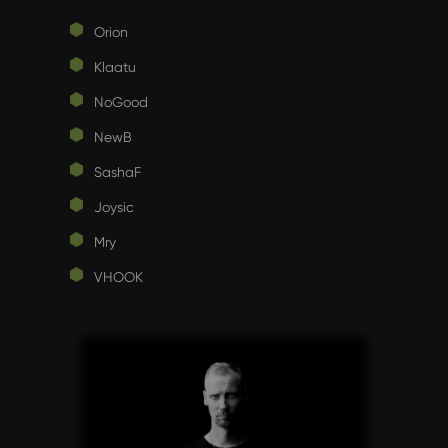
Orion
Klaatu
NoGood
NewB
SashaF
Joysic
Mry
VHOOK