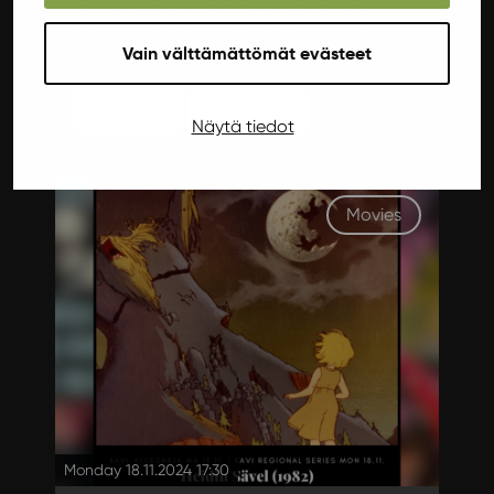
at Ilokivi Venue! So put on your overalls and a
maybe even reindeer antlers and head for the
Vain välttämättömät evästeet
sits!
More info
Get tickets
Näytä tiedot
Movies
Monday 18.11.2024 17:30