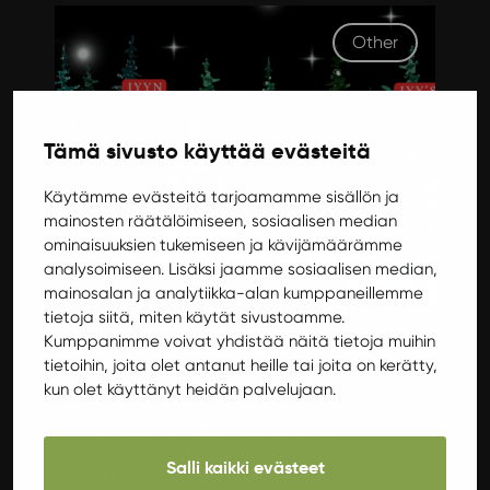
Other
Tämä sivusto käyttää evästeitä
Käytämme evästeitä tarjoamamme sisällön ja
mainosten räätälöimiseen, sosiaalisen median
ominaisuuksien tukemiseen ja kävijämäärämme
analysoimiseen. Lisäksi jaamme sosiaalisen median,
mainosalan ja analytiikka-alan kumppaneillemme
Wednesday 13.11.2024 17:30
tietoja siitä, miten käytät sivustoamme.
JYY’s interdisciplinary Christmas party
Kumppanimme voivat yhdistää näitä tietoja muihin
sitsfest
tietoihin, joita olet antanut heille tai joita on kerätty,
kun olet käyttänyt heidän palvelujaan.
JYY member are you feeling merry? On
Wednesday 13.11 it's time to put on your
Christmas hats and get into the Christmas spirit
Salli kaikki evästeet
at JYY's interdisciplinary Christmas party sitsfest