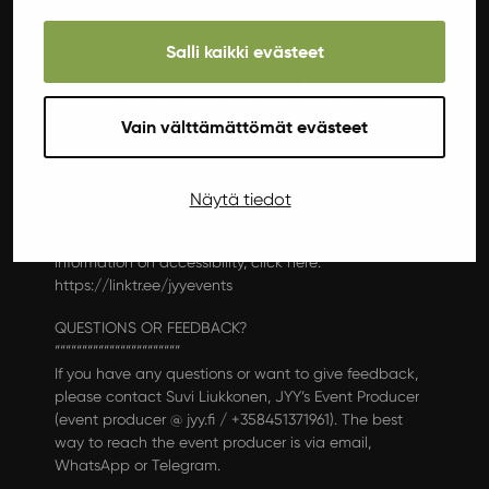
FOOD, DRINK AND SNACKS
Salli kaikki evästeet
““““““““““““““““““““““““
The bar of the Ilokivi Venue is open from 5.30 p.m. to
6.00 p.m. You can bring your own edible movie snacks
Vain välttämättömät evästeet
to the Venue. The cloakroom is free of charge and
self-service.
ACCESSIBILITY
Näytä tiedot
““““““““““““
Ilokivi Venue is an accessible space. For more
information on accessibility, click here:
https://linktr.ee/jyyevents
QUESTIONS OR FEEDBACK?
“““““““““““““““““““““““
If you have any questions or want to give feedback,
please contact Suvi Liukkonen, JYY’s Event Producer
(event producer @ jyy.fi / +358451371961). The best
way to reach the event producer is via email,
WhatsApp or Telegram.