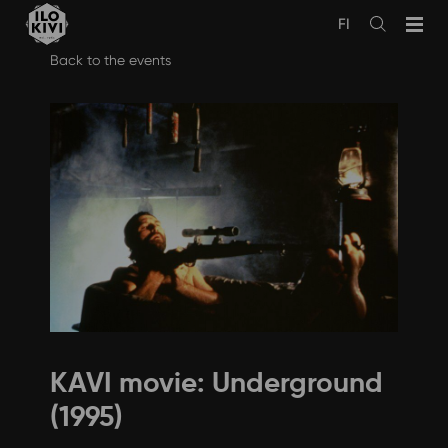
FI
Avaa
haku
Skip
Back to the events
to
content
KAVI movie: Underground
(1995)