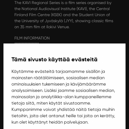
The KAVI Regional Series is a film series organised by
the National Audiovisual Institute (KAVI), the Central
Finland Film Centre (KSEK) and the Student Union of
the University of Jyväskylä (JYY), showing classic films
on 35 mm film at Ilokivi Venue.
FILM INFORMATION
“““““““““““““““““
Emir Kusturica: Podzemlje,
France/Germany/Hungary/Yugoslavia 1995 • Miki
Tämä sivusto käyttää evästeitä
Manojlovic, Lazar Ristovski, Mirjana Jokovic • KAVI 35
mm • Language Serbian, German • Finnish
Käytämme evästeitä tarjoamamme sisällön ja
subtitles/svensk text • 170 min • Age limit 16 • trailer:
mainosten räätälöimiseen, sosiaalisen median
https://youtu.be/rYTvmLvLchs
ominaisuuksien tukemiseen ja kävijämäärämme
analysoimiseen. Lisäksi jaamme sosiaalisen median,
TICKETS
mainosalan ja analytiikka-alan kumppaneillemme
““““““`
tietoja siitä, miten käytät sivustoamme.
Adults 8 €
Kumppanimme voivat yhdistää näitä tietoja muihin
Children 5 € (under 18)
tietoihin, joita olet antanut heille tai joita on kerätty,
Tickets are sold at the door 30 minutes before the
kun olet käyttänyt heidän palvelujaan.
screening. Card payment only.