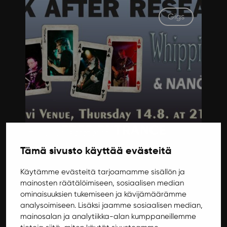
Gigs
Thursday 14.8.2025 21:00
Tämä sivusto käyttää evästeitä
Rock after research
Käytämme evästeitä tarjoamamme sisällön ja
Traditional, annual "Rock After Research" -
mainosten räätälöimiseen, sosiaalisen median
concert organized again at Ilokivi Venue on
ominaisuuksien tukemiseen ja kävijämäärämme
Thursday 14.8. as a part of the farewell party of
analysoimiseen. Lisäksi jaamme sosiaalisen median,
The 34th JYVÄSKYLÄ SUMMER SCHOOL.
mainosalan ja analytiikka-alan kumppaneillemme