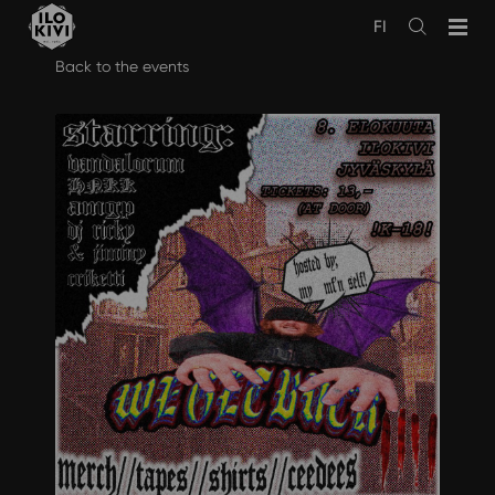
FI
Avaa
haku
Skip
Back to the events
to
content