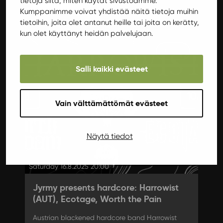
tietoja siitä, miten käytät sivustoamme.
More info
Kumppanimme voivat yhdistää näitä tietoja muihin
tietoihin, joita olet antanut heille tai joita on kerätty,
kun olet käyttänyt heidän palvelujaan.
Gigs
Salli kaikki evästeet
Vain välttämättömät evästeet
Näytä tiedot
Saturday 16.8.2025 20:00
Jyrmy presents hardcore: Harrowist
(AUT), Ecotage, Worth the Pain
Austrian blackened hardcore band Harrowist