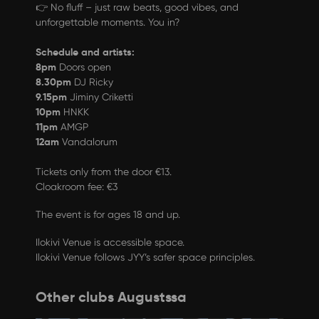
👉 No fluff – just raw beats, good vibes, and
unforgettable moments. You in?
Schedule and artists:
8pm
Doors open
8.30pm
DJ Ricky
9.15pm
Jiminy Criketti
10pm
HNKK
11pm
AMGP
12am
Vandalorum
Tickets only from the door €13.
Cloakroom fee: €3
The event is for ages 18 and up.
Ilokivi Venue is accessible space.
Ilokivi Venue follows
JYY’s safer space principles
.
Other clubs Augustssa