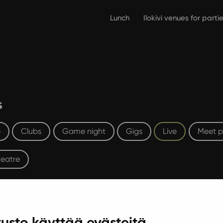
Lunch
Ilokivi venues for part
s
e
Clubs
Game night
Gigs
Live
Meet p
eatre
usto käyttää evästeitä