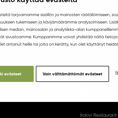
eitä tarjoamamme sisällön ja mainosten räätälöimiseen, sos
uuksien tukemiseen ja kävijämäärämme analysoimiseen. Lisäk
Restaurant Ilokivi
isen median, mainosalan ja analytiikka-alan kumppaneillemm
Contact us
äytät sivustoamme. Kumppanimme voivat yhdistää näitä tietoja
 olet antanut heille tai joita on kerätty, kun olet käyttänyt heidä
N
kki evästeet
Vain välttämättömät evästeet
Ilokivi Venue
Ilokivi Restaurant