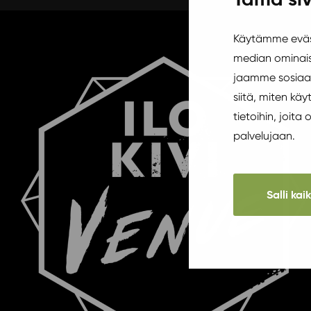
Käytämme eväst
median ominais
jaamme sosiaal
siitä, miten k
tietoihin, joita
palvelujaan.
Salli kai