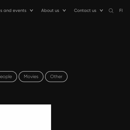
ies and events
About us
Contact us
FI
Avaa
haku
eople
Movies
Other