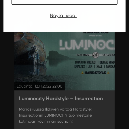
Näytä tiedot
Klubit
Lauantai 12.11.2022 22:00
Luminocity Hardstyle – Insurrection
Marraskuussa Ilokiven valtaa Hardstyle!
Insurrectionin LUMINOCITY tuo mestoille
kotimaan kovimman soundin!