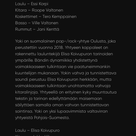
Laulu – Essi Korpi
Kitara – Roope Valtonen
Koskettimet – Tero Kemppainen
Basso – Ville Valtonen
Rummut – Jani Kenttä
Yoki on suomalainen pop-/rock-yhtye Oulusta, joka
perustettiin vuonna 2018. Yhtyeen kappaleet on
rakennettu lauluntekijä Elisa Koivupuron tarinoiden
ympärille. Bändin dynamiikka yhdistettynä
voimakkaaseen tulkintaan vie paatuneimmankin
kuuntelijan mukanaan. Yokin vahva ja tunnistettava
soundi perustuu Elisa Koivupuron herkkään, mutta
voimakkaaseen tulkintaan unohtamatta vahvoja
kitaralinjoja. Yhtyeellä on erityinen kyky muuntautua
tekstin ja tarinan edellyttämään maisemaan
säilyttäen samalla oman vahvan tunnistettavan
sointinsa. Yoki on yksi lupaavimmista valtavirran
yhtyeistä Pohjois-Suomesta.
Laulu – Elisa Koivupuro