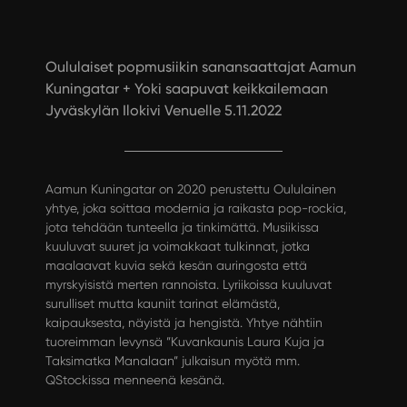
Oululaiset popmusiikin sanansaattajat Aamun
Kuningatar + Yoki saapuvat keikkailemaan
Jyväskylän Ilokivi Venuelle 5.11.2022
Aamun Kuningatar on 2020 perustettu Oululainen
yhtye, joka soittaa modernia ja raikasta pop-rockia,
jota tehdään tunteella ja tinkimättä. Musiikissa
kuuluvat suuret ja voimakkaat tulkinnat, jotka
maalaavat kuvia sekä kesän auringosta että
myrskyisistä merten rannoista. Lyriikoissa kuuluvat
surulliset mutta kauniit tarinat elämästä,
kaipauksesta, näyistä ja hengistä. Yhtye nähtiin
tuoreimman levynsä ”Kuvankaunis Laura Kuja ja
Taksimatka Manalaan” julkaisun myötä mm.
QStockissa menneenä kesänä.