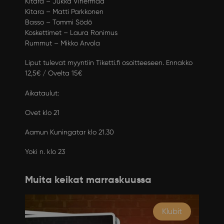
Kitara – Jukka Vihermaa
Kitara – Matti Parkkonen
Basso – Tommi Södö
Koskettimet – Laura Ronimus
Rummut – Mikko Arvola
Liput tulevat myyntiin Tiketti.fi osoitteeseen. Ennakko
12,5€ / Ovelta 15€
Aikataulut:
Ovet klo 21
Aamun Kuningatar klo 21.30
Yoki n. klo 23
Muita keikat marraskuussa
Klubit