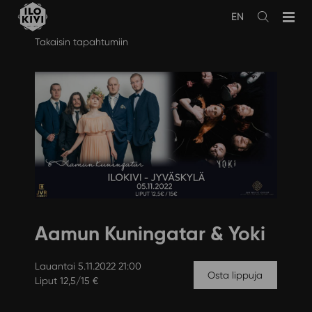
EN
Avaa
haku
Siirry
Takaisin tapahtumiin
sisältöön
Aamun Kuningatar & Yoki
Lauantai 5.11.2022 21:00
Osta lippuja
Liput 12,5/15 €