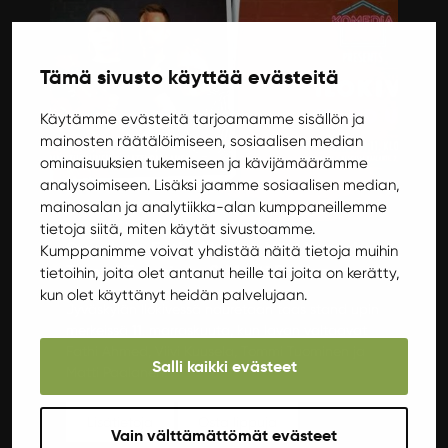
Tämä sivusto käyttää evästeitä
Käytämme evästeitä tarjoamamme sisällön ja
mainosten räätälöimiseen, sosiaalisen median
ominaisuuksien tukemiseen ja kävijämäärämme
analysoimiseen. Lisäksi jaamme sosiaalisen median,
mainosalan ja analytiikka-alan kumppaneillemme
Perjantai 11.11.2022 18:00
tietoja siitä, miten käytät sivustoamme.
Stand up: Fathi Ahmed, Viivi Kuusela,
Kumppanimme voivat yhdistää näitä tietoja muihin
Tommi Tuominen & Matti Paalanen
tietoihin, joita olet antanut heille tai joita on kerätty,
kun olet käyttänyt heidän palvelujaan.
Jyväskylän Ilokivessä nauretaan taas stand upin
merkeissä 11. marraskuuta, kun lavan valtaavat
Fathi Ahmed, Viivi Kuusela, Tommi Tuominen ja
Salli kaikki evästeet
Matti Paalanen.
Lisätietoja
Osta lippuja
Vain välttämättömät evästeet