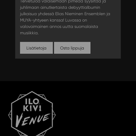
Tervetuloa valaisemaan pimeää syysiltaa ja
juhlimaan ainutkertaista debyyttialbumin
julkaisua yhdessä Elias Nieminen Ensemblen ja
MUYA-yhtyeen kanssa! Luvassa on
valovoimainen annos uutta suomalaista
musiikkia.
Lisätietoja
Osta lippuja