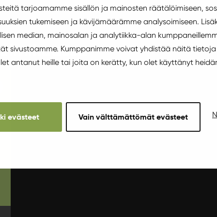
eitä tarjoamamme sisällön ja mainosten räätälöimiseen, sos
uuksien tukemiseen ja kävijämäärämme analysoimiseen. Lisäk
isen median, mainosalan ja analytiikka-alan kumppaneillemm
elmikuussa
äytät sivustoamme. Kumppanimme voivat yhdistää näitä tietoja
 olet antanut heille tai joita on kerätty, kun olet käyttänyt heidä
N
kki evästeet
Vain välttämättömät evästeet