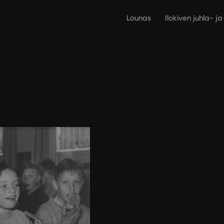
Lounas
Ilokiven juhla- j