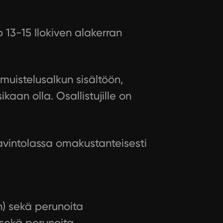
 13-15 Ilokiven alakerran
 muistelusalkun sisältöön,
an olla. Osallistujille on
sravintolassa omakustanteisesti
n) sekä perunoita
 sekä perunoita