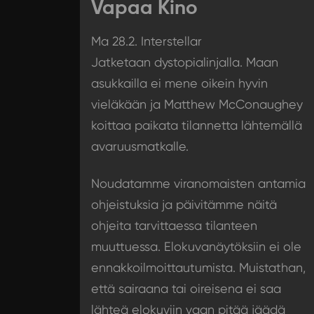
Vapaa Kino
Ma 28.2. Interstellar
Jatketaan dystopialinjalla. Maan
asukkailla ei mene oikein hyvin
vieläkään ja Matthew McConaughey
koittaa paikata tilannetta lähtemällä
avaruusmatkalle.
Noudatamme viranomaisten antamia
ohjeistuksia ja päivitämme näitä
ohjeita tarvittaessa tilanteen
muuttuessa. Elokuvanäytöksiin ei ole
ennakkoilmoittautumista. Muistathan,
että sairaana tai oireisena ei saa
lähteä elokuviin vaan pitää jäädä