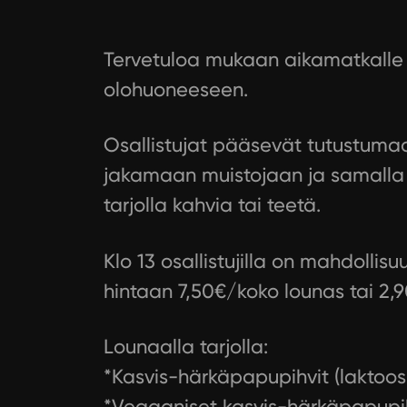
Tervetuloa mukaan aikamatkalle O
olohuoneeseen.
Osallistujat pääsevät tutustumaan
jakamaan muistojaan ja samalla i
tarjolla kahvia tai teetä.
Klo 13 osallistujilla on mahdollis
hintaan 7,50€/koko lounas tai 2,
Lounaalla tarjolla:
*Kasvis-härkäpapupihvit (laktoos
*Vegaaniset kasvis-härkäpapupih