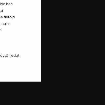
iaalisen
si
e tietoja
 muihin
n
äytä tiedot