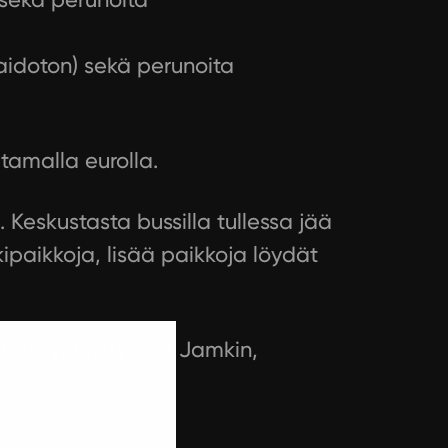
maidoton) sekä perunoita
tamalla eurolla.
ä. Keskustasta bussilla tullessa jää
kipaikkoja, lisää paikkoja löydät
staus yhteistyössä Jamkin,