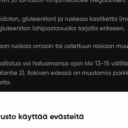
aidoton, gluteeniton) ja ruskeaa kastiketta (
gluteeniton lohipastavuoka tarjolla erikseen.
kaan ruokaa omaan tai ostettuun rasiaan muu
osallistua voi haluamansa ajan klo 13-15 välill
aalantie 2). Ilokiven edessä on muutamia park
lta.
Jyväskylän pilottialueella tehtävä palvelute
 ja ravintolan kanssa.
usto käyttää evästeitä