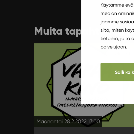
Käytämme eväst
median ominais
jaamme sosiaal
Muita tapahtumia h
siitä, miten k
tietoihin, joita
palvelujaan.
Elokuvat
Salli kai
Maanantai 28.2.2022 17:00