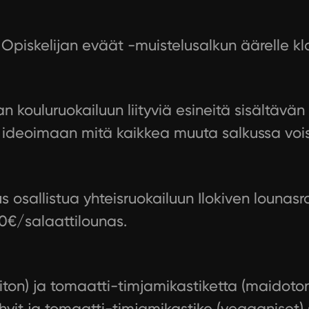
piskelijan eväät -muistelusalkun äärelle klo
 kouluruokailuun liityviä esineitä sisältävän
deoimaan mitä kaikkea muuta salkussa voisika
uus osallistua yhteisruokailuun Ilokiven louna
90€/salaattilounas.
iton) ja tomaatti-timjamikastiketta (maidoto
vit ja tomaatti-timjamikastike (vegaaniset)