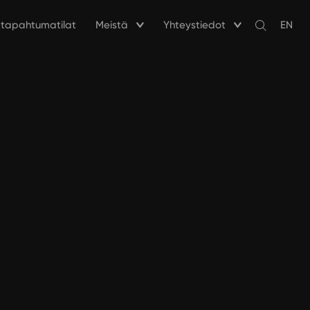
a tapahtumatilat
Meistä
Yhteystiedot
EN
Avaa
haku