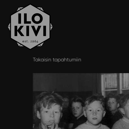
Siirry
Takaisin tapahtumiin
sisältöön