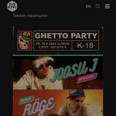
EN
Avaa
haku
Siirry
Takaisin tapahtumiin
sisältöön