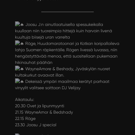
Joosu J:n ainutlaatuisella spessukeikalla
kuullaan niin tuoreimpia hittejä kuin harvoin livenä
kuultuja biisejä uran varrelta
Röge, Huudomaratoonari ja Kotkan koripalloileva
lahja Suomen räpkentälle. Rögen livessä luvassa, niin
hengästyttävää menoa, että suositellaan pukemaan
hikinauhat päähän
WayneAmore & Beshady, Jyväskylän nuoret
kultakurkut avaavat illan.
Dekeissä ympäri maailmaa kerätyt parhaat
vinyylit valitsee soittoon DJ Velijay
Aikataulu:
20.30 Ovet ja lipunmyynti
21.15 WayneAmor & Bedshady
22.15 Röge
23.30 Joosu J special