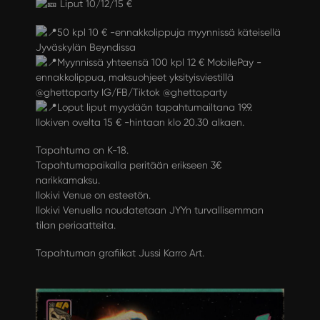
Liput 10/12/15 €
50 kpl 10 € -ennakkolippuja myynnissä käteisellä
Jyväskylän Beyndissa
Myynnissä yhteensä 100 kpl 12 € MobilePay -
ennakkolippua, maksuohjeet yksityisviestillä
@ghettoparty IG/FB/Tiktok @ghetto.party
Loput liput myydään tapahtumailtana 19.9.
Ilokiven ovelta 15 € -hintaan klo 20.30 alkaen.
Tapahtuma on K-18.
Tapahtumapaikalla peritään erikseen 3€
narikkamaksu.
Ilokivi Venue on esteetön.
Ilokivi Venuella noudatetaan
JYYn turvallisemman
tilan periaatteita.
Tapahtuman grafiikat Jussi Karro Art.