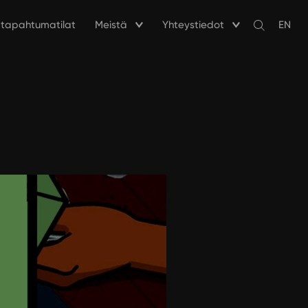
a tapahtumatilat
Meistä
Yhteystiedot
EN
Avaa
haku