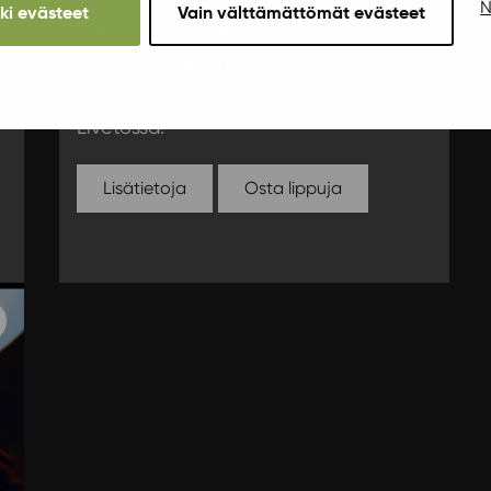
N
kki evästeet
Vain välttämättömät evästeet
Esiintymässä BONEHUNTER, CHALICE,
ä
LORD FIST, NIGHTSTRYKE + DJ
Salamanteri. Ennakkoliput myynnissä
Livetossa.
Lisätietoja
Osta lippuja