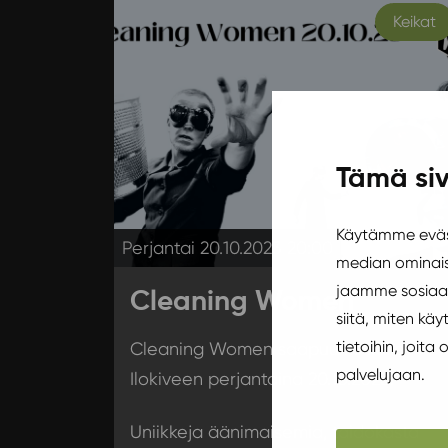
Keikat
Tämä siv
Käytämme eväst
Perjantai 20.10.2023 20:00
median ominais
jaamme sosiaal
Cleaning Women
siitä, miten k
tietoihin, joita
Cleaning Women saapuu keikalle
palvelujaan.
Ilokiveen perjantaina 20.10.2023!
Uniikkeja äänimaisemia, taidokasta