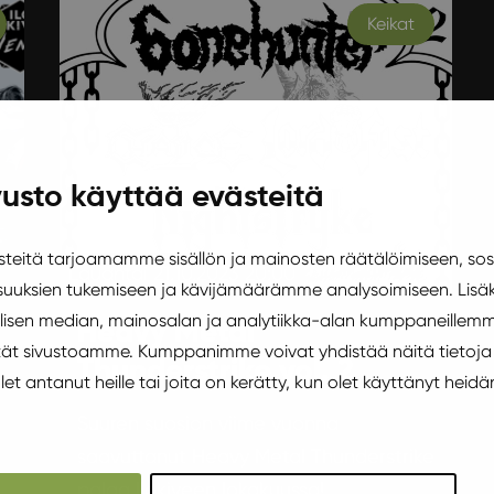
Keikat
usto käyttää evästeitä
eitä tarjoamamme sisällön ja mainosten räätälöimiseen, sos
Lauantai 21.10.2023 20:00
uuksien tukemiseen ja kävijämäärämme analysoimiseen. Lisäk
isen median, mainosalan ja analytiikka-alan kumppaneillemm
Heavy Metal
äytät sivustoamme. Kumppanimme voivat yhdistää näitä tietoja
Thunderstrike vol. 2
 olet antanut heille tai joita on kerätty, kun olet käyttänyt heidä
Suuren suosion viime vuonna
saavuttanut Heavy Metal Thunderstrike
palaa Ilokiveen lokakuussa!