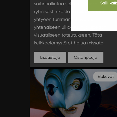
Salli kai
soitinhallintaa sekä melodisesti ja
rytmisesti rikasta musiikkia yhdistettyn
yhtyeen tummanpuhuvaan,
yhtenäiseen ulkoasuun ja upeaan
visuaaliseen toteutukseen. Tätä
keikkaelämystä et halua missata.
Lisätietoja
Osta lippuja
Elokuvat