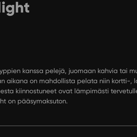
Night
ppien kanssa pelejä, juomaan kahvia tai mui
 aikana on mahdollista pelata niin kortti-, l
sesta kiinnostuneet ovat lämpimästi tervetull
ght on pääsymaksuton.