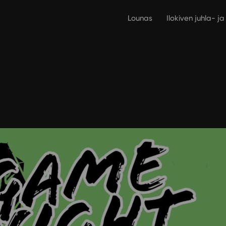
Lounas
Ilokiven juhla- j