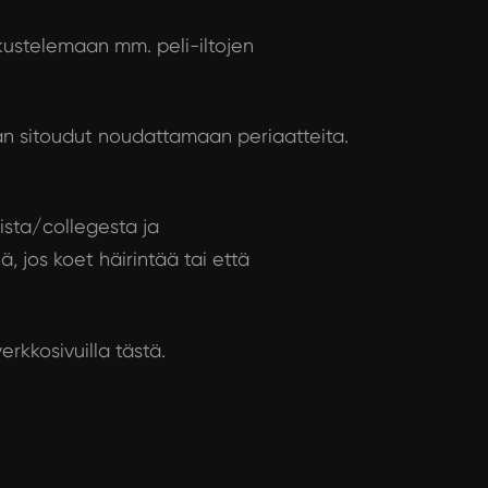
skustelemaan mm. peli-iltojen
n sitoudut noudattamaan periaatteita.
sta/collegesta ja
 jos koet häirintää tai että
erkkosivuilla tästä.