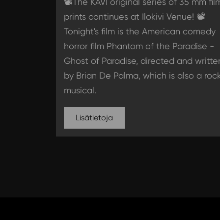
📽️The KAVI original series of 35 mm fil
prints continues at Ilokivi Venue! 📽️
Tonight's film is the American comedy
horror film Phantom of the Paradise -
Ghost of Paradise, directed and writte
by Brian De Palma, which is also a roc
musical.
Lisätietoja