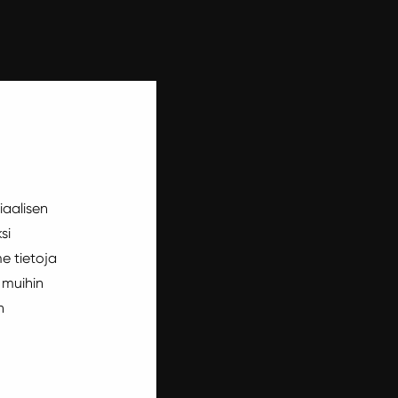
iaalisen
si
e tietoja
 muihin
n