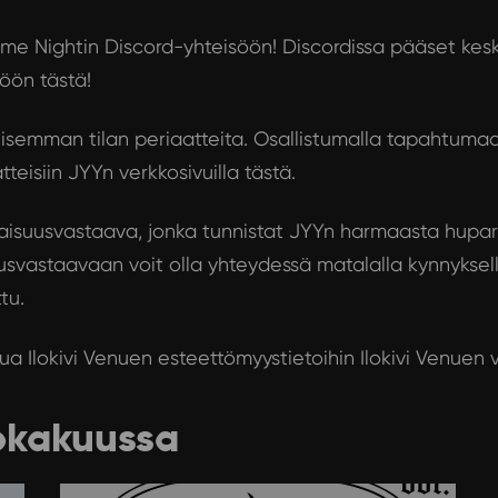
i Game Nightin Discord-yhteisöön! Discordissa pääset ke
söön tästä!
semman tilan periaatteita. Osallistumalla tapahtumaa
teisiin JYYn verkkosivuilla tästä
.
suusvastaava, jonka tunnistat JYYn harmaasta hupari
svastaavaan voit olla yhteydessä matalalla kynnyksellä,
tu.
ua Ilokivi Venuen esteettömyystietoihin Ilokivi Venuen v
okakuussa