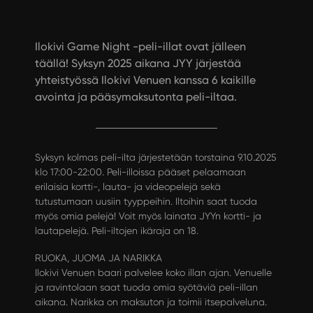
Ilokivi Game Night -peli-illat ovat jälleen
täällä! Syksyn 2025 aikana JYY järjestää
yhteistyössä Ilokivi Venuen kanssa 6 kaikille
avointa ja pääsymaksutonta peli-iltaa.
Syksyn kolmas peli-ilta järjestetään torstaina 9.10.2025
klo 17:00-22:00. Peli-illoissa pääset pelaamaan
erilaisia kortti-, lauta- ja videopelejä sekä
tutustumaan uusiin tyyppeihin. Iltoihin saat tuoda
myös omia pelejä! Voit myös lainata JYYn kortti- ja
lautapelejä. Peli-iltojen ikäraja on 18.
RUOKA, JUOMA JA NARIKKA
Ilokivi Venuen baari palvelee koko illan ajan. Venuelle
ja ravintolaan saat tuoda omia syötäviä peli-illan
aikana. Narikka on maksuton ja toimii itsepalveluna.