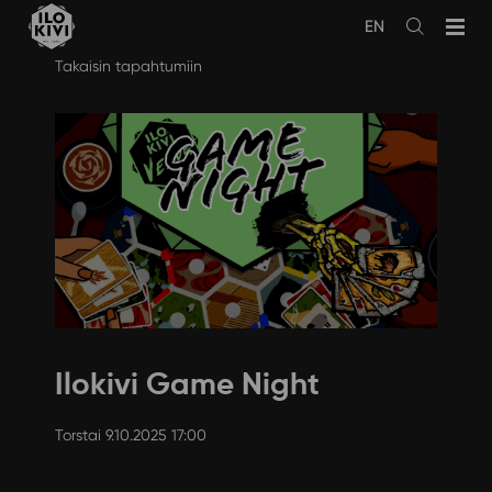
EN
Avaa
haku
Siirry
Takaisin tapahtumiin
sisältöön
Ilokivi Game Night
Torstai 9.10.2025 17:00