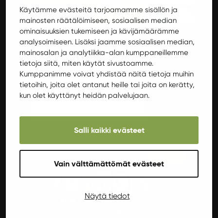
Käytämme evästeitä tarjoamamme sisällön ja
Lauantai 11.10.2025
mainosten räätälöimiseen, sosiaalisen median
ominaisuuksien tukemiseen ja kävijämäärämme
Helena Pöllänen: Aina saa hävetä
analysoimiseen. Lisäksi jaamme sosiaalisen median,
mainosalan ja analytiikka-alan kumppaneillemme
Helena Pölläsen stand up soolo Aina saa hävetä
tietoja siitä, miten käytät sivustoamme.
on hersyvän henkilökohtainen ja itse askarreltu
Kumppanimme voivat yhdistää näitä tietoja muihin
komediallinen diagnoosi ihmiskunnan
tietoihin, joita olet antanut heille tai joita on kerätty,
hirvittävimmästä tunteesta, eli häpeästä.
kun olet käyttänyt heidän palvelujaan.
Lisätietoja
Osta lippuja
Salli kaikki evästeet
Keikat
Vain välttämättömät evästeet
Näytä tiedot