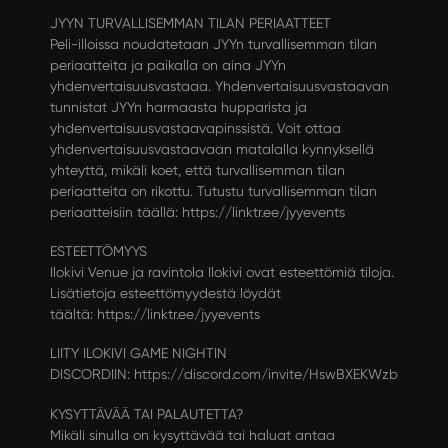
JYYN TURVALLISEMMAN TILAN PERIAATTEET
Peli-illoissa noudatetaan JYYn turvallisemman tilan
periaatteita ja paikalla on aina JYYn
yhdenvertaisuusvastaaa. Yhdenvertaisuusvastaavan
tunnistat JYYn harmaasta hupparista ja
yhdenvertaisuusvastaavapinssistä. Voit ottaa
yhdenvertaisuusvastaavaan matalalla kynnyksellä
yhteyttä, mikäli koet, että turvallisemman tilan
periaatteita on rikottu. Tutustu turvallisemman tilan
periaatteisiin täällä:
https://linktr.ee/jyyevents
ESTEETTÖMYYS
Ilokivi Venue ja ravintola Ilokivi ovat esteettömiä tiloja.
Lisätietoja esteettömyydestä löydät
täältä:
https://linktr.ee/jyyevents
LIITY ILOKIVI GAME NIGHTIN
DISCORDIIN:
https://discord.com/invite/HswBXEKWzb
KYSYTTÄVÄÄ TAI PALAUTETTA?
Mikäli sinulla on kysyttävää tai haluat antaa