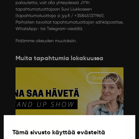
palautetta, voit olla yhteydessä JYYn
tapahtumatuottajaan Suvi Liukkoseen
(tapahtumatuottaja @ jyy.fi / +358451371961).
Parhaiten tavoitat tapahtumatuottajan sähköpostitse,
WhatsApp- tai Telegram-viestillä.
Pidämme oikeuden muutoksiin.
Muita tapahtumia lokakuussa
Stand up
Tämä sivusto käyttää evästeitä