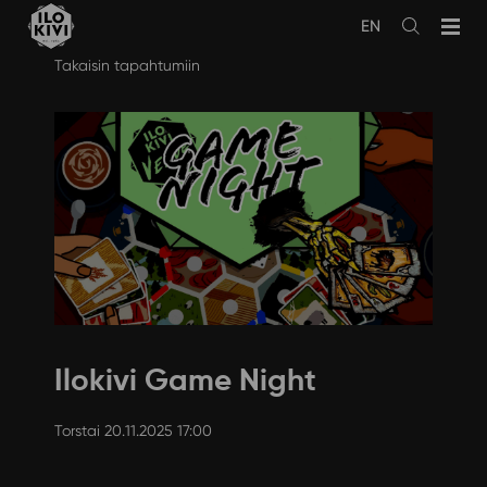
EN
Avaa
haku
Siirry
Takaisin tapahtumiin
sisältöön
Ilokivi Game Night
Torstai 20.11.2025 17:00