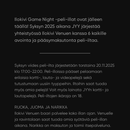
Ilokivi Game Night -peli-illat ovat jälleen
täällä! Syksyn 2025 aikana JYY järjestää
yhteistyössä Ilokivi Venuen kanssa 6 kaikille
avointa ja pääsymaksutonta peli-iltaa.
Syksyn viides peli-ilta järjestetään torstaina 20.11.2025
klo 17:00-22:00. Peli-illoissa pääset pelaamaan
erilaisia kortti-, lauta- ja videopelejä sekä
tutustumaan uusiin tyyppeihin. Iltoihin saat tuoda
myös omia pelejä! Voit myös lainata JYYn kortti- ja
lautapelejä. Peli-iltojen ikäraja on 18.
RUOKA, JUOMA JA NARIKKA
Ilokivi Venuen baari palvelee koko illan ajan. Venuelle
ja ravintolaan saat tuoda omia syötäviä peli-illan
aikana. Narikka on maksuton ja toimii itsepalveluna.