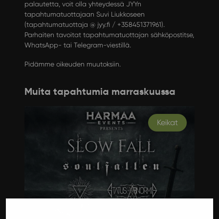
palautetta, voit olla yhteydessä JYYn
tapahtumatuottajaan Suvi Liukkoseen
(tapahtumatuottaja @ jyy.fi / +358451371961).
Parhaiten tavoitat tapahtumatuottajan sähköpostitse,
WhatsApp- tai Telegram-viestillä.
Pidämme oikeuden muutoksiin.
Muita tapahtumia marraskuussa
Keikat