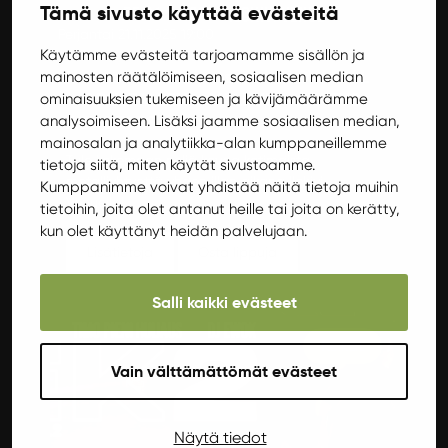
Tämä sivusto käyttää evästeitä
Perjantai 21.11.2025 19:00
Käytämme evästeitä tarjoamamme sisällön ja
Harmaa Events presents: SLOW FALL
mainosten räätälöimiseen, sosiaalisen median
– SOULFALLEN – VALPUR – STATUS
ominaisuuksien tukemiseen ja kävijämäärämme
ABNORMIS
analysoimiseen. Lisäksi jaamme sosiaalisen median,
mainosalan ja analytiikka-alan kumppaneillemme
Tule kokemaan neljä kovaa kotimaista
tietoja siitä, miten käytät sivustoamme.
metalliyhtyettä yhden illan aikana Ilokivi
Kumppanimme voivat yhdistää näitä tietoja muihin
Venuella!
tietoihin, joita olet antanut heille tai joita on kerätty,
kun olet käyttänyt heidän palvelujaan.
Lisätietoja
Osta lippuja
Salli kaikki evästeet
Keikat
Vain välttämättömät evästeet
Näytä tiedot