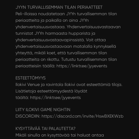
JYYN TURVALLISEMMAN TILAN PERIAATTEET
Peli-illoissa noudatetaan JYYn turvallisemman tilan
periaatteita ja paikalla on aina JYYn
yhdenvertaisuusvastaaa. Yhdenvertaisuusvastaavan
tunnistat JYYn harmaasta hupparista ja
yhdenvertaisuusvastaavapinssistä. Voit ottaa
yhdenvertaisuusvastaavaan matalalla kynnyksellä
yhteyttä, mikäli koet, että turvallisemman tilan
periaatteita on rikottu. Tutustu turvallisemman tilan
periaatteisiin täällä:
https://linktr.ee/jyyevents
ESTEETTÖMYYS
Ilokivi Venue ja ravintola Ilokivi ovat esteettömiä tiloja.
Lisätietoja esteettömyydestä löydät
täältä:
https://linktr.ee/jyyevents
LIITY ILOKIVI GAME NIGHTIN
DISCORDIIN:
https://discord.com/invite/HswBXEKWzb
KYSYTTÄVÄÄ TAI PALAUTETTA?
Mikäli sinulla on kysyttävää tai haluat antaa