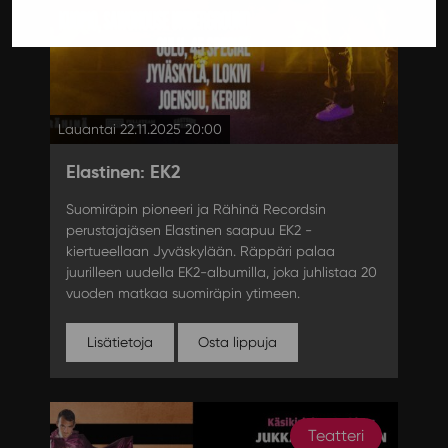
Lauantai 22.11.2025 20:00
Elastinen: EK2
Suomiräpin pioneeri ja Rähinä Recordsin
perustajajäsen Elastinen saapuu EK2 -
kiertueellaan Jyväskylään. Räppäri palaa
juurilleen uudella EK2-albumilla, joka juhlistaa 20
vuoden matkaa suomiräpin ytimeen.
Lisätietoja
Osta lippuja
Teatteri