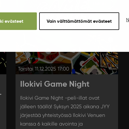
Peli-ilta
N
kki evästeet
Vain välttämättömät evästeet
Torstai 11.12.2025 17:00
Ilokivi Game Night
–
Ilokivi Game Night -peli-illat ovat
jälleen täällä! Syksyn 2025 aikana JYY
järjestää yhteistyössä Ilokivi Venuen
kanssa 6 kaikille avointa ja