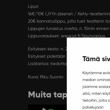
Liput:
16€/10€ (JYYn jäsenet / KeHy-teatteririn
20€ kannatuslippu, jolla tuet teatterin t
Lippujen lunastus ovelta, n. 15min ennen 
Lippuvaraukset:
www.jyt.fi/lipunvaraus
Esityksen kesto: n. 2h 15 minuuttia (sisält
Esitykset pidetään Ylioppilastalo Ilokives
Tämä siv
Lisätietoa: tiedottaja@jyt.fi
Käytämme eväst
Kuva: Riku Suonio
median ominais
jaamme sosiaal
Muita tapahtumia j
siitä, miten k
tietoihin, joita
palvelujaan.