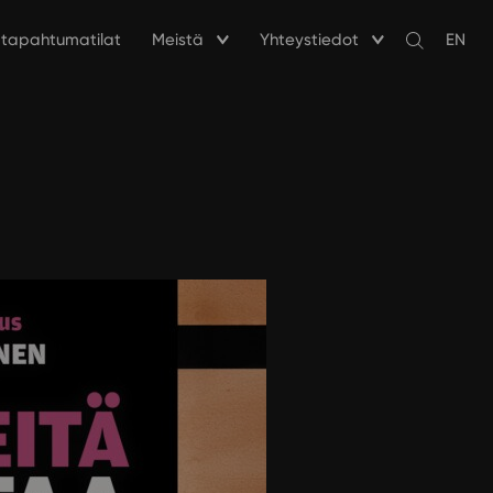
a tapahtumatilat
Meistä
Yhteystiedot
EN
Avaa
haku