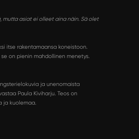
 mutta asiat ei olleet aina näin. Sä olet
si itse rakentamaansa koneistoon.
 se on pienin mahdollinen menetys.
gangsterielokuvia ja unenomaista
 vastaa Paula Kiviharju. Teos on
aa ja kuolemaa.