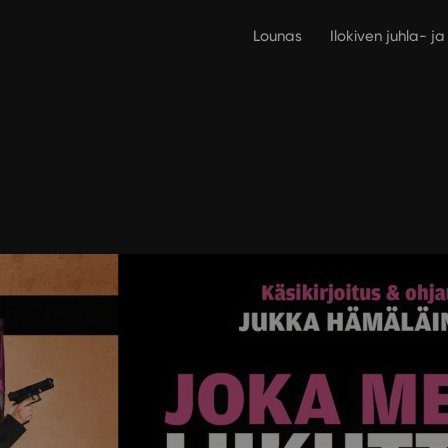
Lounas
Ilokiven juhla- j