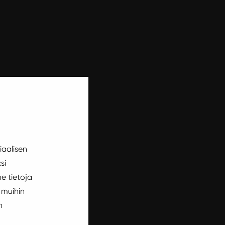
iaalisen
si
e tietoja
 muihin
n