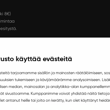
ki 8€)
oimintaa
esitystä.
ää väliajan)
sä (Keskussairaalantie 2, Jyväskylä)
usto käyttää evästeitä
eitä tarjoamamme sisällön ja mainosten räätälöimiseen, sos
uuksien tukemiseen ja kävijämäärämme analysoimiseen. Lisäk
isen median, mainosalan ja analytiikka-alan kumppaneillemm
oulukuussa
äytät sivustoamme. Kumppanimme voivat yhdistää näitä tietoja
 olet antanut heille tai joita on kerätty, kun olet käyttänyt heidä