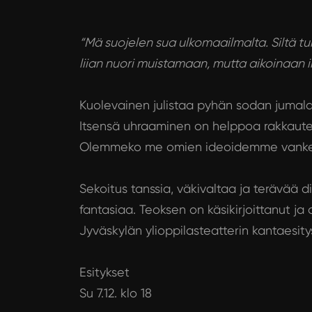
“Mä suojelen sua ulkomaailmalta. Siltä tuh
liian nuori muistamaan, mutta aikoinaan 
Kuolevainen julistaa pyhän sodan jumal
Itsensä uhraaminen on helppoa rakkaute
Olemmeko me omien ideoidemme vankej
Sekoitus tanssia, väkivaltaa ja terävää 
fantasiaa. Teoksen on käsikirjoittanut ja
Jyväskylän ylioppilasteatterin kantaesity
Esitykset
Su 7.12. klo 18