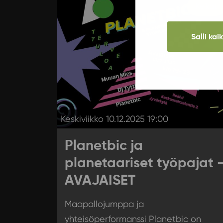
Keikat
Salli kai
Keskiviikko 10.12.2025 19:00
Planetbic ja
planetaariset työpajat 
AVAJAISET
Maapallojumppa ja
yhteisöperformanssi Planetbic on