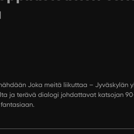
a
 nähdään Joka meitä liikuttaa – Jyväskylän yl
valta ja terävä dialogi johdattavat katsojan 9
fantasiaan.