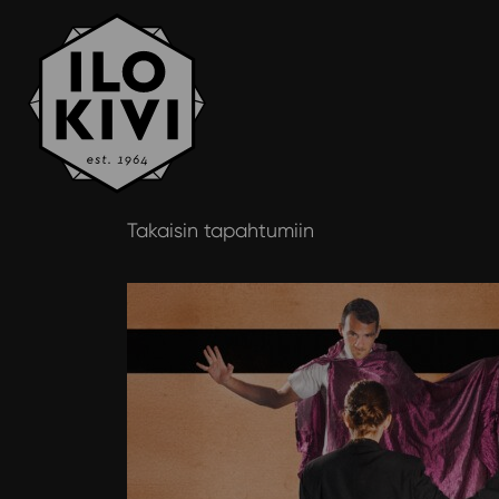
Siirry
Takaisin tapahtumiin
sisältöön