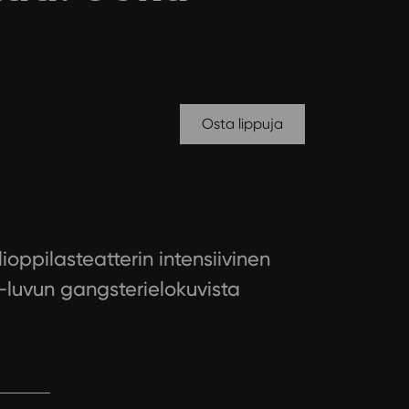
Osta lippuja
ioppilasteatterin intensiivinen
0-luvun gangsterielokuvista