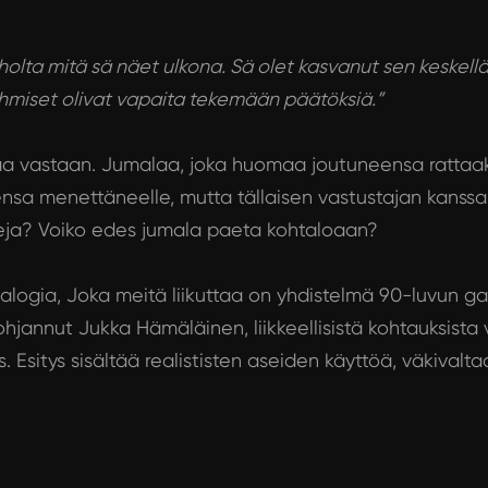
olta mitä sä näet ulkona. Sä olet kasvanut sen keskellä,
ihmiset olivat vapaita tekemään päätöksiä.”
aa vastaan. Jumalaa, joka huomaa joutuneensa rattaak
nsa menettäneelle, mutta tällaisen vastustajan kanssa
a? Voiko edes jumala paeta kohtaloaan?
dialogia, Joka meitä liikuttaa on yhdistelmä 90-luvun 
 ohjannut Jukka Hämäläinen, liikkeellisistä kohtauksista
s. Esitys sisältää realististen aseiden käyttöä, väkivalt