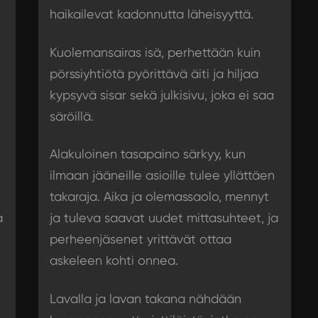
haikailevat kadonnutta läheisyyttä.
Kuolemansairas isä, perhettään kuin
pörssiyhtiötä pyörittävä äiti ja hiljaa
kypsyvä sisar sekä julkisivu, joka ei saa
säröillä.
Alakuloinen tasapaino särkyy, kun
ilmaan jääneille asioille tulee yllättäen
takaraja. Aika ja olemassaolo, mennyt
a
ja tuleva saavat uudet mittasuhteet, ja
perheenjäsenet yrittävät ottaa
askeleen kohti onnea.
Lavalla ja lavan takana nähdään