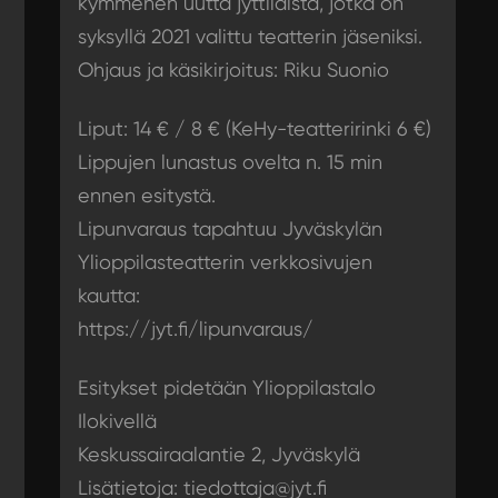
kymmenen uutta jyttiläistä, jotka on
syksyllä 2021 valittu teatterin jäseniksi.
Ohjaus ja käsikirjoitus: Riku Suonio
Liput: 14 € / 8 € (KeHy-teatteririnki 6 €)
Lippujen lunastus ovelta n. 15 min
ennen esitystä.
Lipunvaraus tapahtuu Jyväskylän
Ylioppilasteatterin verkkosivujen
kautta:
https://jyt.fi/lipunvaraus/
Esitykset pidetään Ylioppilastalo
Ilokivellä
Keskussairaalantie 2, Jyväskylä
Lisätietoja: tiedottaja@jyt.fi