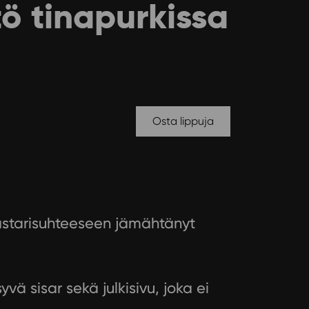
tö tinapurkissa
Osta lippuja
aastarisuhteeseen jämähtänyt
vä sisar sekä julkisivu, joka ei