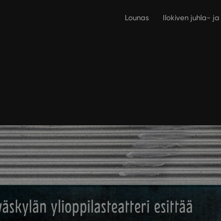
Lounas
Ilokiven juhla- j