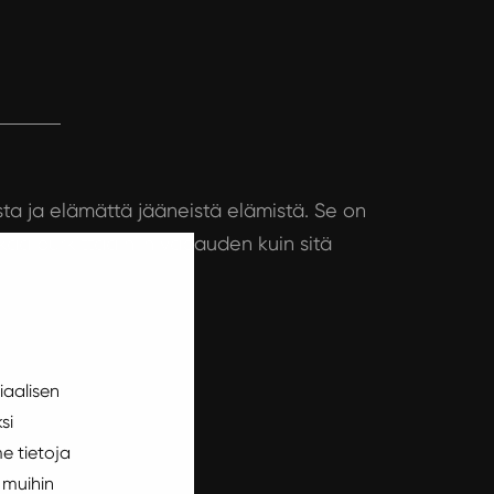
sta ja elämättä jääneistä elämistä. Se on
hkaa purkittaa niin vapauden kuin sitä
iaalisen
si
e tietoja
 muihin