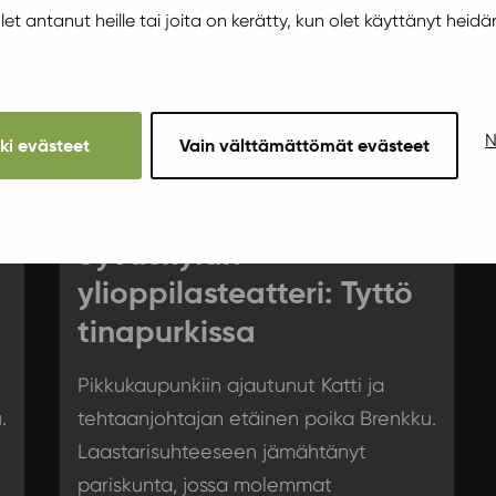
 olet antanut heille tai joita on kerätty, kun olet käyttänyt heidä
N
kki evästeet
Vain välttämättömät evästeet
Sunnuntai 8.5.2022 19:00
Jyväskylän
ylioppilasteatteri: Tyttö
tinapurkissa
Pikkukaupunkiin ajautunut Katti ja
.
tehtaanjohtajan etäinen poika Brenkku.
Laastarisuhteeseen jämähtänyt
pariskunta, jossa molemmat