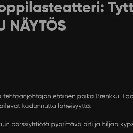
oppilasteatteri: Tyt
U NÄYTÖS
ja tehtaanjohtajan etäinen poika Brenkku. L
ilevat kadonnutta läheisyyttä.
n pörssiyhtiötä pyörittävä äiti ja hiljaa kypsy