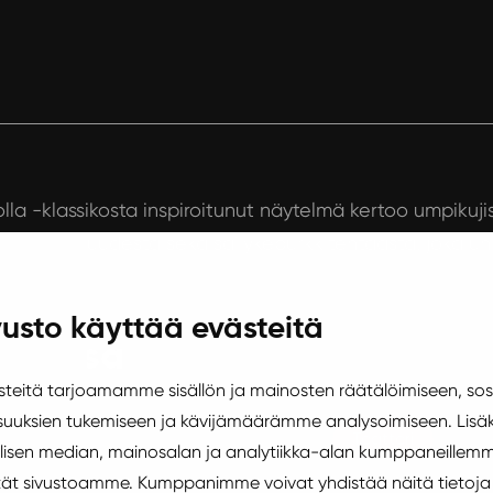
lla -klassikosta inspiroitunut näytelmä kertoo umpikuji
 ajan rajallisuudesta sekä säilykepurkkitehtaasta, joka u
usto käyttää evästeitä
okuussa
eitä tarjoamamme sisällön ja mainosten räätälöimiseen, sos
uuksien tukemiseen ja kävijämäärämme analysoimiseen. Lisäk
Teatteri
isen median, mainosalan ja analytiikka-alan kumppaneillemm
äytät sivustoamme. Kumppanimme voivat yhdistää näitä tietoja