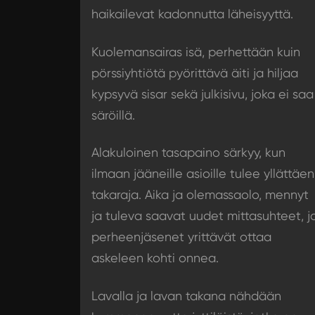
haikailevat kadonnutta läheisyyttä.
Kuolemansairas isä, perhettään kuin
pörssiyhtiötä pyörittävä äiti ja hiljaa
kypsyvä sisar sekä julkisivu, joka ei saa
säröillä.
Alakuloinen tasapaino särkyy, kun
ilmaan jääneille asioille tulee yllättäen
takaraja. Aika ja olemassaolo, mennyt
ja tuleva saavat uudet mittasuhteet, j
perheenjäsenet yrittävät ottaa
askeleen kohti onnea.
Lavalla ja lavan takana nähdään