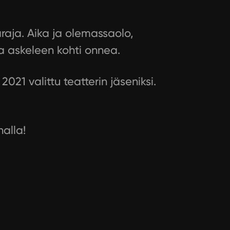
araja. Aika ja olemassaolo,
a askeleen kohti onnea.
021 valittu teatterin jäseniksi.
nalla!