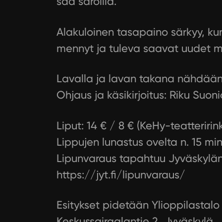
saa säröillä.
Alakuloinen tasapaino särkyy, kun
mennyt ja tuleva saavat uudet mi
Lavalla ja lavan takana nähdään ky
Ohjaus ja käsikirjoitus: Riku Suoni
Liput: 14 € / 8 € (KeHy-teatteririn
Lippujen lunastus ovelta n. 15 min
Lipunvaraus tapahtuu Jyväskylän 
https://jyt.fi/lipunvaraus/
Esitykset pidetään Ylioppilastalo 
Keskussairaalantie 2, Jyväskylä