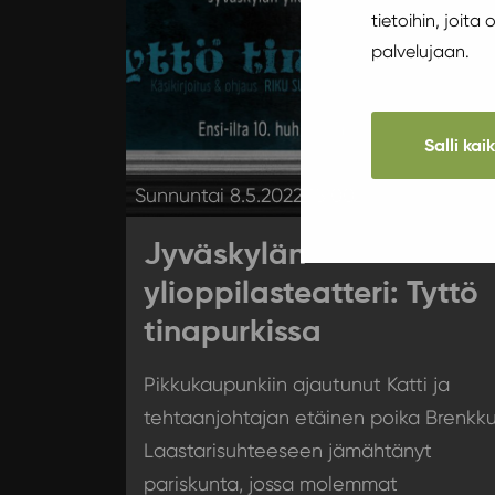
tietoihin, joita
palvelujaan.
Salli kai
Sunnuntai 8.5.2022 15:00
Jyväskylän
ylioppilasteatteri: Tyttö
tinapurkissa
Pikkukaupunkiin ajautunut Katti ja
tehtaanjohtajan etäinen poika Brenkku
Laastarisuhteeseen jämähtänyt
pariskunta, jossa molemmat