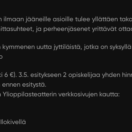
 ilmaan jääneille asioille tulee yllättäen tak
ttasuhteet, ja perheenjäsenet yrittävät otta
mmenen uutta jyttiläistä, jotka on syksyllä 2
o
ki 6 €). 3.5. esitykseen 2 opiskelijaa yhden hin
 ennen esitystä.
Ylioppilasteatterin verkkosivujen kautta:
Ilokivellä