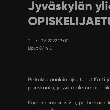
Jyväskylän yli
OPISKELIJAET
Tiistai 3.5.2022 19:00
Liput 8/14 €
Pikkukaupunkiin ajautunut Katti 
pariskunta, jossa molemmat haika
Kuolemansairas isä, perhettään kui