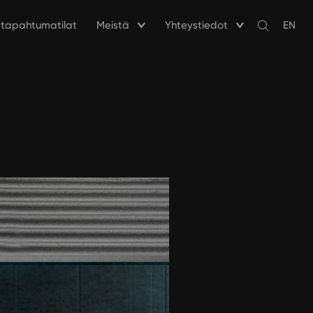
a tapahtumatilat
Meistä
Yhteystiedot
EN
Avaa
haku