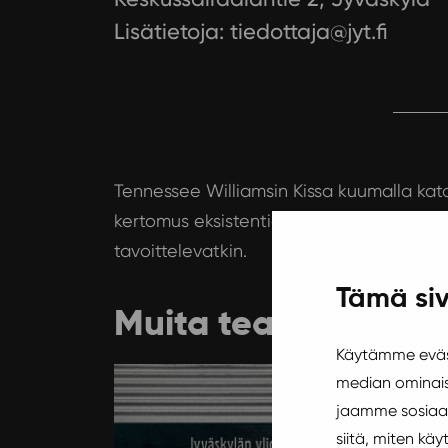
Lisätietoja: tiedottaja@jyt.fi
Tennessee Williamsin Kissa kuumalla kato
kertomus eksistentiaalisesta kriisistä ja
tavoittelevatkin.
Tämä siv
Muita teatteri touk
Käytämme eväst
median ominais
Teatteri
jaamme sosiaal
siitä, miten k