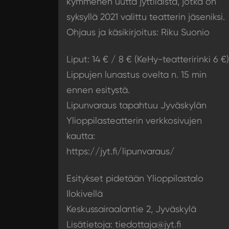
kymmenen uutta jyttiläistä, jotka on
syksyllä 2021 valittu teatterin jäseniksi.
Ohjaus ja käsikirjoitus: Riku Suonio
Liput: 14 € / 8 € (KeHy-teatteririnki 6 €)
Lippujen lunastus ovelta n. 15 min
ennen esitystä.
Lipunvaraus tapahtuu Jyväskylän
Ylioppilasteatterin verkkosivujen
kautta:
https://jyt.fi/lipunvaraus/
Esitykset pidetään Ylioppilastalo
Ilokivellä
Keskussairaalantie 2, Jyväskylä
Lisätietoja: tiedottaja@jyt.fi