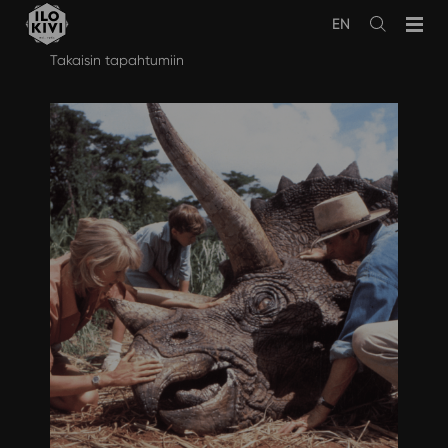
EN
Avaa
haku
Siirry
Takaisin tapahtumiin
sisältöön