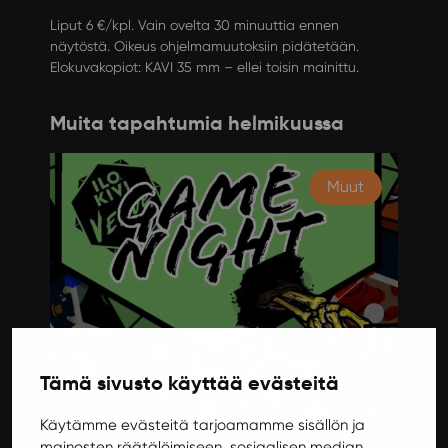
Liput 6 €/kpl. Vain ovelta 30 minuuttia ennen
näytöstä. Oikeus ohjelmamuutoksiin pidätetään.
Elokuvakopiot: KAVI 35 mm – ellei toisin mainittu.
Muita tapahtumia helmikuussa
Muut
Tämä sivusto käyttää evästeitä
Torstai 9.2.2023 17:00
Käytämme evästeitä tarjoamamme sisällön ja
mainosten räätälöimiseen, sosiaalisen median