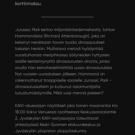
korttimaksu.
Jurassic Park
kertoo miljonääritiedemiehestä, tohtori
Hammondista (Richard Attenborough), joka on
keksinyt nerokkaan tavan tuoda dinosaurukset
takaisin henkiin. Mullistava metodi hyödyntää
vuosituhansia meripihkassa säilyneiden hyttysten
sisälle kerääntynyttä dinosaurusten dna:ta, jonka
avulla hän keinohedelmöittää uusia dinosauruksia.
Nyt vuosien uurastuksen jälkeen, Hammond on
rakennuttanut trooppiselle saarelle Jurassic Park -
dinosaurussafarin ja kutsunut asiantuntijoita
tutustumiskäynnille. Mikä voisi mennä pieleen?
KAVI-aluesarjan näytökset joka toinen maanantai klo
18.00 Ilokivi Venuessa osoitteessa Keskussairaalantie
2. Jyväskylän KAVI-esityssarjaa toteuttavat
yhteistyössä Keski-Suomen elokuvakeskus ja
Jyväskylän yliopiston ylioppilaskunta.