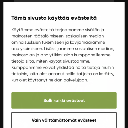
Sinister Nightin kolmas tuleminen!
Ilta tuo luoksenne tummanpuhuvaa burleskia
Tämä sivusto käyttää evästeitä
sekä henkeäsalpaavaa vatsatanssia. Illan
päätteeksi saadaan nauttia livemusiikista, josta
Käytämme evästeitä tarjoamamme sisällön ja
vastaa metallibändi Scars of Solitude!
mainosten räätälöimiseen, sosiaalisen median
ominaisuuksien tukemiseen ja kävijämäärämme
Lisätietoja
Osta lippuja
analysoimiseen. Lisäksi jaamme sosiaalisen median,
mainosalan ja analytiikka-alan kumppaneillemme
tietoja siitä, miten käytät sivustoamme.
Kumppanimme voivat yhdistää näitä tietoja muihin
tietoihin, joita olet antanut heille tai joita on kerätty,
Muut
kun olet käyttänyt heidän palvelujaan.
Salli kaikki evästeet
Vain välttämättömät evästeet