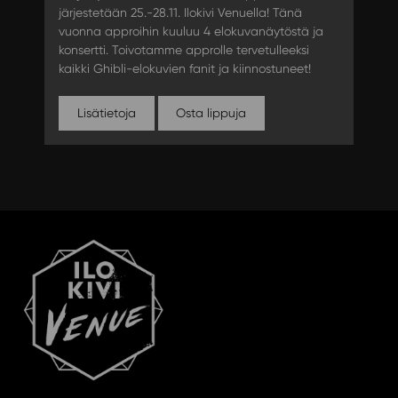
järjestetään 25.-28.11. Ilokivi Venuella! Tänä
vuonna approihin kuuluu 4 elokuvanäytöstä ja
konsertti. Toivotamme approlle tervetulleeksi
kaikki Ghibli-elokuvien fanit ja kiinnostuneet!
Lisätietoja
Osta lippuja