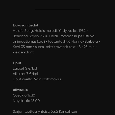
Elokuvan tiedot
Heidi’s Song/Heidis melodi, Yhdysvallat 1982 •
Johanna Spyrin Pikku Heidi -romaaniin perustuva
animaatiomusikaali • tuotantoyhtiö Hanna-Barbera •
KAVI 35 mm • suom. tekstit/svensk text • S • 95 min •
kieli: englanti
Liput
Lapset 5 €/kpl
Aikuiset 7 €/kpl
Liput ovelta. Vain korttimaksu.
Aikataulu
Ovet klo 17:30
Näytös klo 18:00
Sarjan tuottaa yhteistyössä Kansallisen