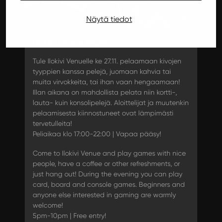
Näytä tiedot
Keskiviikko 27.11.2024 17:00
Ilokivi Game Night
Tule Ilokivi Venuelle ke 27.11. pelaamaan kivojen
tyyppien kanssa pelejä, juomaan kahvia tai
muita virvokkeita, tai ihan vaan hengaamaan!
Illan aikana on mahdollista pelata niin kortti-,
lauta- kuin konsolipelejä. Aloittelijat ja muutenkin
pelaamisesta kiinnostuneet ovat lämpimästi
tervetulleita!
Peliaikaa klo 17:00-22:00 | Vapaa pääsy!
Come to Ilokivi Venue and play games with nice
people, have a coffee or other refreshments, or
just hang out! During the evening you can play
card, board and console games. Beginners and
anyone else interested in gaming are warmly
welcome!
5pm-10pm | Free entry!