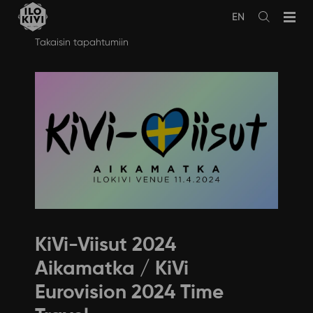
EN
Avaa
haku
Siirry
Takaisin tapahtumiin
sisältöön
KiVi-Viisut 2024
Aikamatka / KiVi
Eurovision 2024 Time