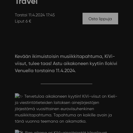
Travel
Torstai 11.4.2024 17:45
Osta lippuja
Liput 6 €
Kevään ikimuistoisin musiikkitapahtuma, KiVi-
viisut, tulee taas! Astu aikakoneen kyytiin Ilokivi
Venuella torstaina 11.4.2024.
Tervetuloa aikakoneen kyytiin! KiVi-viisut on Kieli-
ja viestintätieteiden laitoksen ainejärjestöjen
järjestämä vuosittainen euroviisuhenkinen
musiikkitapahtuma. Tapahtuma on kaikille avoin ja
tänä vuonna teemana on aikamatka.
Illan aikana eri KiVi-ainejärjestöt kilpailevat