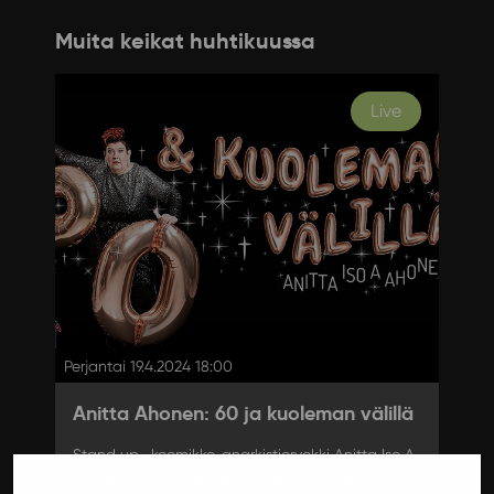
Muita keikat huhtikuussa
Live
Perjantai 19.4.2024 18:00
Anitta Ahonen: 60 ja kuoleman välillä
Stand up -koomikko, anarkistiorvokki Anitta Iso A
Ahonen on tullut viimein naisen ikään! 60 ja