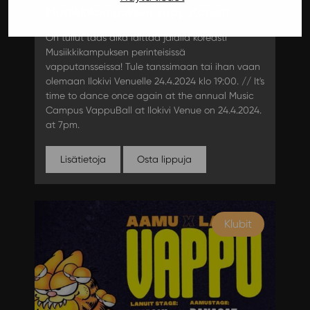
Musiikkikampuksen vapputanssit
On tullut taas aika laittaa jalalla koreasti
Musiikkikampuksen perinteisissä
vapputansseissa! Tule tanssimaan tai ihan vaan
olemaan Ilokivi Venuelle 24.4.2024 klo 19:00. // It's
time to dance once again at the annual Music
Campus VappuBall at Ilokivi Venue on 24.4.2024.
at 7pm.
Lisätietoja
Osta lippuja
Klubit