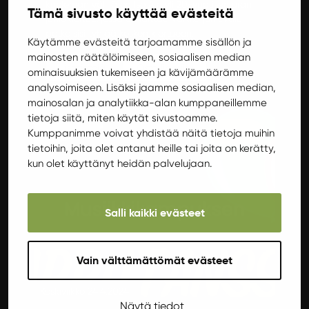
kuoleman välillä on Iso A:n yli 20-vuotisen uran
Tämä sivusto käyttää evästeitä
juhlakiertue, jossa ei haittaa vaikka juhlakalu
potkaisisi tyhjää kesken kiertueen.
Käytämme evästeitä tarjoamamme sisällön ja
mainosten räätälöimiseen, sosiaalisen median
Lisätietoja
Osta lippuja
ominaisuuksien tukemiseen ja kävijämäärämme
analysoimiseen. Lisäksi jaamme sosiaalisen median,
mainosalan ja analytiikka-alan kumppaneillemme
tietoja siitä, miten käytät sivustoamme.
Keikat
Kumppanimme voivat yhdistää näitä tietoja muihin
tietoihin, joita olet antanut heille tai joita on kerätty,
kun olet käyttänyt heidän palvelujaan.
Salli kaikki evästeet
Vain välttämättömät evästeet
Keskiviikko 24.4.2024
Näytä tiedot