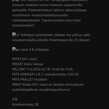
toisiaan vastaan toinen toistaan upeammilla
esityksillä. Pisteidenlaskun aikana yleisö pääsee
nauttimaan mukaansatempaavista
väliaikaesityksistä. Tapahtumasta saa myös
haalarimerkin!
Voittajan julistamisen jälkeen ilta jatkuu vielä
viisuteemaisilla jatkoilla Freetimessa klo 23 alkaen!
Liput 6 €,
kide.app
.
MITÄ? KiVi-viisut
MISSÄ? Ilokivi Venue
MILLOIN? 11.4.2024 klo 18. Ovet klo 17.45.
MITÄ MAKSAA? 6 € (+ palvelumaksu 0,50 €)
MITÄ PÄÄLLE? Haalarit
MIKSI? Koska KiVi-viisut on kevään ikimuistoisin
poikkitieteellinen musiikkitapahtuma!
K18.
Narikkamaksu 3€.