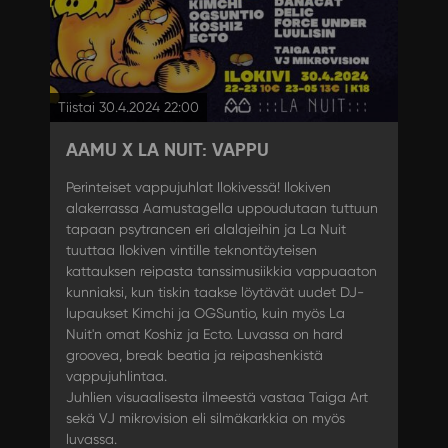
Tiistai 30.4.2024 22:00
AAMU X LA NUIT: VAPPU
Perinteiset vappujuhlat Ilokivessä! Ilokiven
alakerrassa Aamustagella uppoudutaan tuttuun
tapaan psytrancen eri alalajeihin ja La Nuit
tuuttaa Ilokiven vintille teknontäyteisen
kattauksen reipasta tanssimusiikkia vappuaaton
kunniaksi, kun tiskin taakse löytävät uudet DJ-
lupaukset Kimchi ja OGSuntio, kuin myös La
Nuit'n omat Koshiz ja Ecto. Luvassa on hard
groovea, break beatia ja reipashenkistä
vappujuhlintaa.
Juhlien visuaalisesta ilmeestä vastaa Taiga Art
sekä VJ mikrovision eli silmäkarkkia on myös
luvassa.