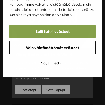
Kumppanimme voivat yhdistää näitä tietoja muihin
tietoihin, joita olet antanut heille tai joita on kerätty,
kun olet käyttänyt heidän palvelujaan.
Salli kaikki evästeet
Lauantai 6.5.2023 16:00
Vain välttämättömät evästeet
Ylioppilasteatteri: Dark Violet
Näytä tiedot
5. - 7.5.2023 Suomen Ateenassa eli Jyväskylässä
järjestettävä 42. SYTY-festivaali kokoaa yhteen
14 upeaa ylioppilasteatteria ja satoja teatterin
ystäviä ympäri Suomen!
Lisätietoja
Osta lippuja