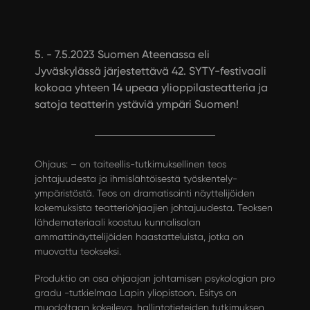
5. - 7.5.2023 Suomen Ateenassa eli
Jyväskylässä järjestettävä 42. SYTY-festivaali
kokoaa yhteen 14 upeaa ylioppilasteatteria ja
satoja teatterin ystäviä ympäri Suomen!
Ohjaus: – on taiteellis-tutkimuksellinen teos
johtajuudesta ja ihmislähtöisestä työskentely-
ympäristöstä. Teos on dramatisointi näyttelijöiden
kokemuksista teatteriohjaajien johtajuudesta. Teoksen
lähdemateriaali koostuu kunnalisalan
ammattinäyttelijöiden haastatteluista, jotka on
muovattu teokseksi.
Produktio on osa ohjaajan johtamisen psykologian pro
gradu -tutkielmaa Lapin yliopistoon. Esitys on
muodoltaan kokeileva, hallintotieteiden tutkimuksen