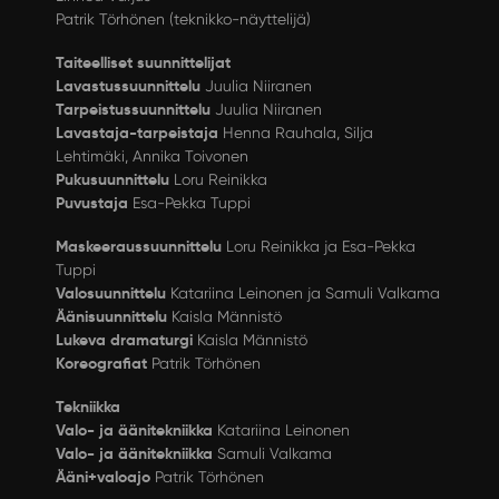
Patrik Törhönen (teknikko-näyttelijä)
Taiteelliset suunnittelijat
Lavastussuunnittelu
Juulia Niiranen
Tarpeistussuunnittelu
Juulia Niiranen
Lavastaja-tarpeistaja
Henna Rauhala, Silja
Lehtimäki, Annika Toivonen
Pukusuunnittelu
Loru Reinikka
Puvustaja
Esa-Pekka Tuppi
Maskeeraussuunnittelu
Loru Reinikka ja Esa-Pekka
Tuppi
Valosuunnittelu
Katariina Leinonen ja Samuli Valkama
Äänisuunnittelu
Kaisla Männistö
Lukeva dramaturgi
Kaisla Männistö
Koreografiat
Patrik Törhönen
Tekniikka
Valo- ja äänitekniikka
Katariina Leinonen
Valo- ja äänitekniikka
Samuli Valkama
Ääni+valoajo
Patrik Törhönen