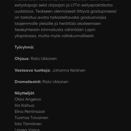
esitystapoja sekä ohjaajan ja LYTin esityspraktiikoita
uudistava. Teokseen olennaisesti liittyvä graduprosessi
on tarkoitus avata tarkasteltavaksi graduarvioijia
laajemmalle yleisölle ja herättää akateemisen
tiedeyhteisön kiinnostusta vähintään Lapin
yliopistossa, mutta myös valtakunnallisesti.
Työryhmä:
Ohjaus:
Risto Ukkonen
Vastaava tuottaja:
Johanna Keränen
Dramatisointi:
Risto Ukkonen
Näyttelijät
Olavi Angervo
Iiris Kaihua
Elina Pentinsaari
Tuomas Toivainen
Iida Törmänen
Linnea Varjus