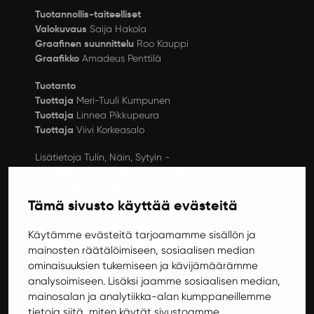
Tuotannollis-taiteelliset
Valokuvaus
Saija Hakola
Graafinen suunnittelu
Roo Kauppi
Graafikko
Amadeus Penttilä
Tuotanto
Tuottaja
Meri-Tuuli Kumpunen
Tuottaja
Linnea Pikkupeura
Tuottaja
Viivi Korkeasalo
Lisätietoja Tulin, Näin, Sytyin -
ylioppilasteatterifestivaalista:
jyt.fi
,
Ylioppilasteatterifestivaali-Facebook-sivu
,
@ylioppilasteatterifestivaali
Tämä sivusto käyttää evästeitä
Käytämme evästeitä tarjoamamme sisällön ja
Muita teatteri toukokuussa
mainosten räätälöimiseen, sosiaalisen median
ominaisuuksien tukemiseen ja kävijämäärämme
analysoimiseen. Lisäksi jaamme sosiaalisen median,
Teatteri
mainosalan ja analytiikka-alan kumppaneillemme
tietoja siitä, miten käytät sivustoamme.