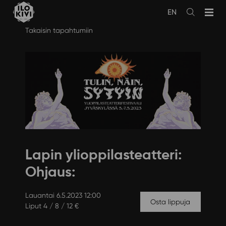
EN
Avaa
haku
Siirry
Takaisin tapahtumiin
sisältöön
Lapin ylioppilasteatteri:
Ohjaus:
Lauantai 6.5.2023 12:00
Osta lippuja
Liput 4 / 8 / 12 €