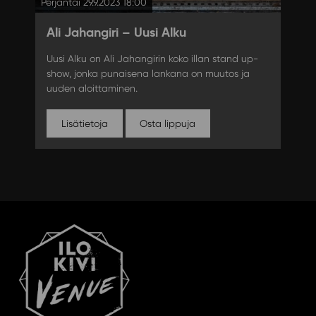
Perjantai 29.9.2023 18:00
Ali Jahangiri – Uusi Alku
Uusi Alku on Ali Jahangirin koko illan stand up-
show, jonka punaisena lankana on muutos ja
uuden aloittaminen.
Lisätietoja
Osta lippuja