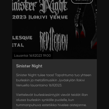
Lauantai 16.9.2023 19:00
Sinister Night
Sinister Night tulee taas! Tapahtuma tuo yhteen
burleskin ja metallimusiikin Jyväskylän Ilokivi
Venuella lauantaina 16.9.2023.
Viettelevät burleskiesiintyjät vievät teidät illan
alussa burleskin synkälle puolelle, kun
tummanpuhuva estetiikka hivelee aistejanne.