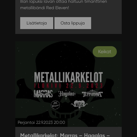
Illan lopuksi lavan ottaa haltuun timanttinen
metallibändi Red Eleven!
Lisätietoja
Osta lippuja
Keikat
Perjantai 22.9.2023 20:00
Metallikarkelot: Marras – Hagalas –