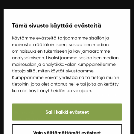
Tämä sivusto käyttää evästeitä
***
Käytämme evästeitä tarjoamamme sisällön ja
TIIKERIN VUOSI:
mainosten räätälöimiseen, sosiaalisen median
Tiikerin vuosi on suomirock-bändi, jonka musiikki
ominaisuuksien tukemiseen ja kävijämäärämme
maalaa kuvan ajattomasta suomalaisesta
analysoimiseen. Lisäksi jaamme sosiaalisen median,
sielunmaisemasta. Uutta kulmaa tunteen tulkintaan
mainosalan ja analytiikka-alan kumppaneillemme
on haettu sekoittamalla mukaan vivahteita
tietoja siitä, miten käytät sivustoamme.
etnomusiikista, sekä suomalaisen kaihorockin
Kumppanimme voivat yhdistää näitä tietoja muihin
sukulaisgenrestä, country rockista. Elegisen
tietoihin, joita olet antanut heille tai joita on kerätty,
tajunnanvirtamaiset sanoitukset kunnioittavat
kun olet käyttänyt heidän palvelujaan.
suomalaisen laululyriikan perinteitä. Tärkeitä teemoja
ovat luonnon kauneus ja ajan kulku.
Salli kaikki evästeet
Facebook
|
IG: @tiikerin_vuosi
|
Youtube
|
tiikerinvuosi.com
Vain välttämättömät evästeet