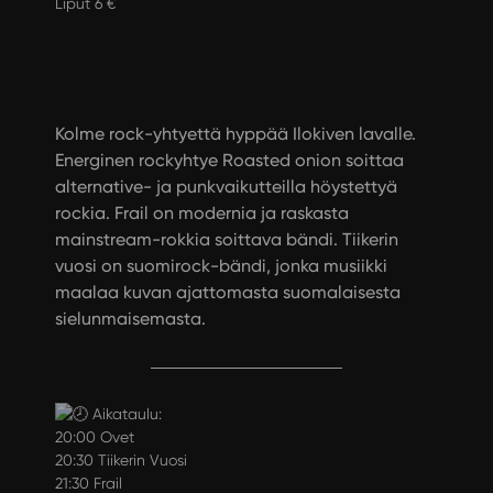
Liput 6 €
Kolme rock-yhtyettä hyppää Ilokiven lavalle.
Energinen rockyhtye Roasted onion soittaa
alternative- ja punkvaikutteilla höystettyä
rockia. Frail on modernia ja raskasta
mainstream-rokkia soittava bändi. Tiikerin
vuosi on suomirock-bändi, jonka musiikki
maalaa kuvan ajattomasta suomalaisesta
sielunmaisemasta.
Aikataulu:
20:00 Ovet
20:30 Tiikerin Vuosi
21:30 Frail