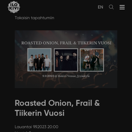
EN
Avaa
haku
Siirry
Takaisin tapahtumiin
sisältöön
Roasted Onion, Frail &
Tiikerin Vuosi
Lauantai 9.9.2023 20:00