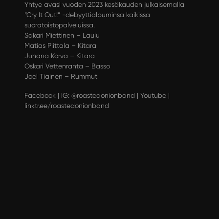
Yhtye avasi vuoden 2023 kesäkauden julkaisemalla
“Cry It Out!” -debyyttialbuminsa kaikissa
suoratoistopalveluissa.
Sakari Miettinen – Laulu
Matias Piittala – Kitara
Juhana Korva – Kitara
Oskari Vettenranta – Basso
Joel Tiainen – Rummut
Facebook
|
IG: @roastedonionband
|
Youtube
|
linktr.ee/roastedonionband