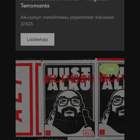
Terromania
Alkusyksyn metallimessu järjestetään Ilokivessä
22.9.23.
Lisätietoja
Live