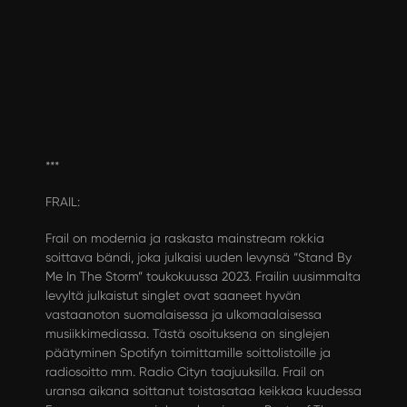
***
FRAIL:
Frail on modernia ja raskasta mainstream rokkia
soittava bändi, joka julkaisi uuden levynsä “Stand By
Me In The Storm” toukokuussa 2023. Frailin uusimmalta
levyltä julkaistut singlet ovat saaneet hyvän
vastaanoton suomalaisessa ja ulkomaalaisessa
musiikkimediassa. Tästä osoituksena on singlejen
päätyminen Spotifyn toimittamille soittolistoille ja
radiosoitto mm. Radio Cityn taajuuksilla. Frail on
uransa aikana soittanut toistasataa keikkaa kuudessa