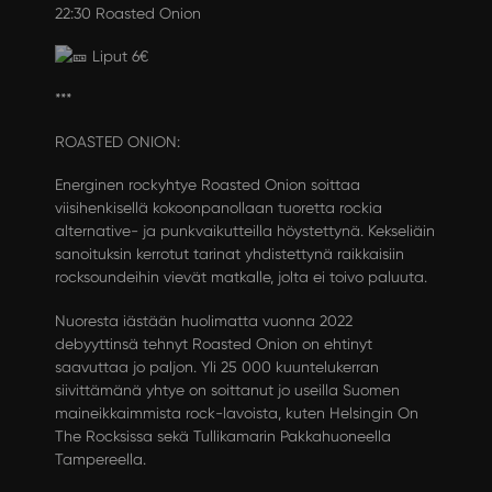
22:30 Roasted Onion
Liput 6€
***
ROASTED ONION:
Energinen rockyhtye Roasted Onion soittaa
viisihenkisellä kokoonpanollaan tuoretta rockia
alternative- ja punkvaikutteilla höystettynä. Kekseliäin
sanoituksin kerrotut tarinat yhdistettynä raikkaisiin
rocksoundeihin vievät matkalle, jolta ei toivo paluuta.
Nuoresta iästään huolimatta vuonna 2022
debyyttinsä tehnyt Roasted Onion on ehtinyt
saavuttaa jo paljon. Yli 25 000 kuuntelukerran
siivittämänä yhtye on soittanut jo useilla Suomen
maineikkaimmista rock-lavoista, kuten Helsingin On
The Rocksissa sekä Tullikamarin Pakkahuoneella
Tampereella.