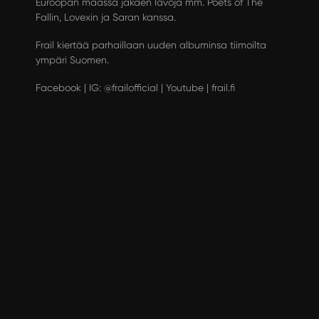
Euroopan maassa jakaen lavoja mm. Poets of The
Fallin, Lovexin ja Saran kanssa.
Frail kiertää parhaillaan uuden albuminsa tiimoilta
ympäri Suomen.
Facebook
|
IG: @frailofficial
|
Youtube
|
frail.fi