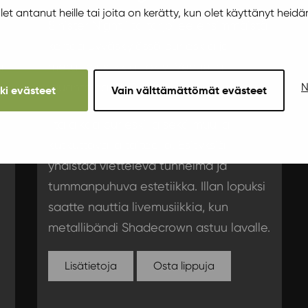
 olet antanut heille tai joita on kerätty, kun olet käyttänyt heidä
Sinister Night ilta tarjoilee ensimmäistä
kertaa Jyväskylässä burleskia ja
a
metallimusiikkia Ilokivi Venuella
lauantaina 26.11.2022!
N
kki evästeet
Vain välttämättömät evästeet
Ilta alkaa burleskilla sekä muulla
kutkuttavalla taiteella. Esityksiä
yhdistää viettelevä tunnelma ja
tummanpuhuva estetiikka. Illan lopuksi
saatte nauttia livemusiikkia, kun
metallibändi Shadecrown astuu lavalle.
Lisätietoja
Osta lippuja