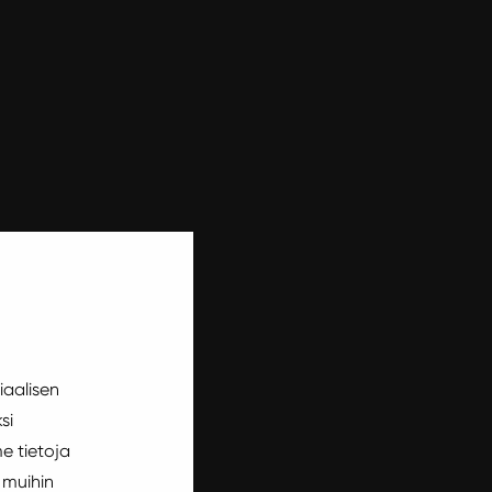
iaalisen
si
e tietoja
 muihin