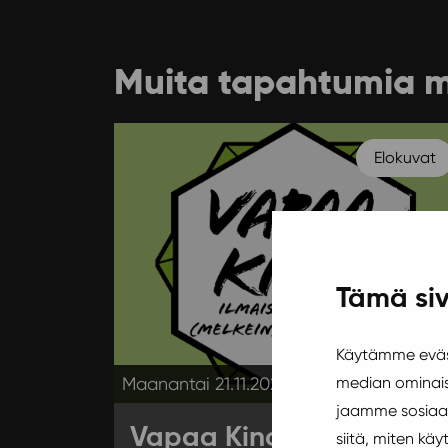
Muita tapahtumia 
Elokuvat
Tämä siv
Käytämme eväst
median ominais
Maanantai 21.11.2022 17:00
jaamme sosiaal
Vapaa Kino
siitä, miten k