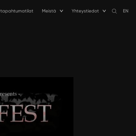
a tapahtumatilat
Meistä
Yhteystiedot
EN
Avaa
haku