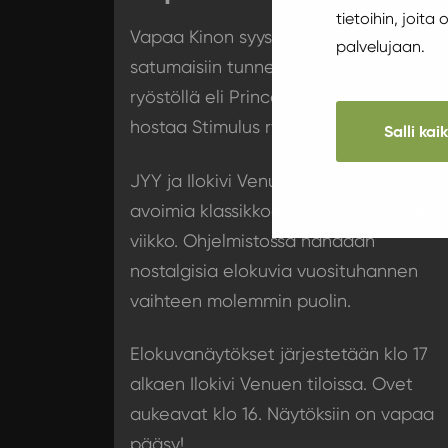
tietoihin, joita
Vapaa Kinon syyskausi päätetään
palvelujaan.
satumaisiin tunnelmiin Prinsessan
ryöstöllä eli Princess Bride! Elokuvailta
hostaa Stimulus ry.
Salli kai
JYY ja Ilokivi Venue tarjoavat kaikille
avoimia klassikkoelokuvia joka toinen
viikko. Ohjelmistossa nähdään
nostalgisia elokuvia vuosituhannen
vaihteen molemmin puolin.
Elokuvanäytökset järjestetään klo 17
alkaen Ilokivi Venuen tiloissa. Ovet
aukeavat klo 16. Näytöksiin on vapaa
pääsy!