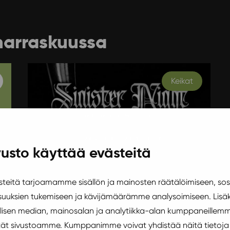
marraskuussa
Keikat
usto käyttää evästeitä
eitä tarjoamamme sisällön ja mainosten räätälöimiseen, sos
uuksien tukemiseen ja kävijämäärämme analysoimiseen. Lisäk
Lauantai 26.11.2022 19:00
isen median, mainosalan ja analytiikka-alan kumppaneillemm
Sinister Night
äytät sivustoamme. Kumppanimme voivat yhdistää näitä tietoja