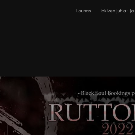
Lounas
Ilokiven juhla- j