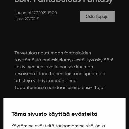
Lauantai 17.7.2021 19:00
Osta lippuja
Liput 27/30 €
Tervetuloa nauttimaan fantasioiden
täyttämästä burleskielämyksestä Jyväskylään!
Ilokivi Venuen lavalle nousee kuuman
kesäisenä iltana toinen toistaan upeampia
artisteja viihdyttämään sinua.
Tapahtumassa nähdään useita ensi-iltoja!
Sweet Burlesque Nights esittää:
Tämä sivusto käyttää evästeitä
Fantabulous Fantasy Paikka: Ilokivi Venue
Ajankohta: La 17.7.2021
Käytämme evästeitä tarjoamamme sisällön ja