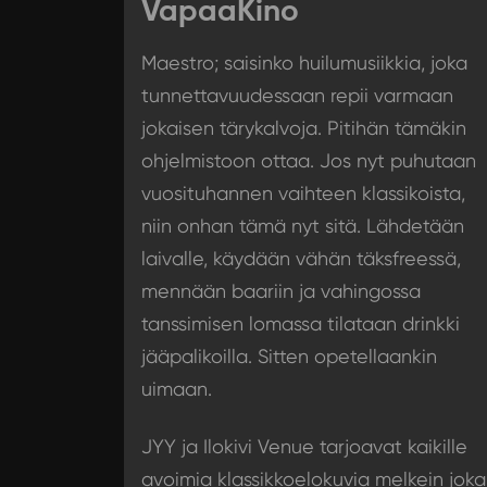
VapaaKino
Maestro; saisinko huilumusiikkia, joka
tunnettavuudessaan repii varmaan
jokaisen tärykalvoja. Pitihän tämäkin
ohjelmistoon ottaa. Jos nyt puhutaan
vuosituhannen vaihteen klassikoista,
niin onhan tämä nyt sitä. Lähdetään
laivalle, käydään vähän täksfreessä,
mennään baariin ja vahingossa
tanssimisen lomassa tilataan drinkki
jääpalikoilla. Sitten opetellaankin
uimaan.
JYY ja Ilokivi Venue tarjoavat kaikille
avoimia klassikkoelokuvia melkein joka