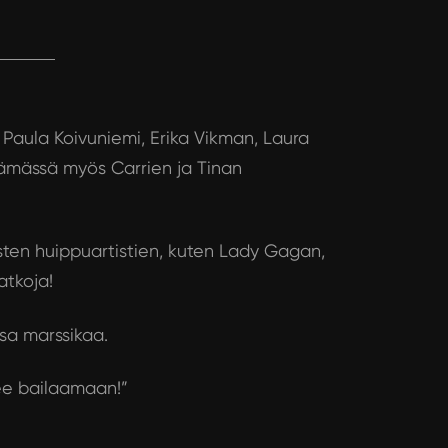
 Paula Koivuniemi, Erika Vikman, Laura
tämässä myös Carrien ja Tinan
isten huippuartistien, kuten Lady Gagan,
atkoja!
ssa marssikaa.
tee bailaamaan!”