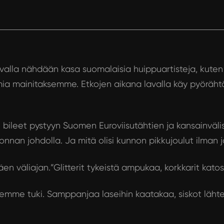
avalla nähdään kasa suomalaisia huippuartisteja, kuten
mia mainitaksemme. Etkojen aikana lavalla käy pyöräh
 bileet pystyyn Suomen Euroviisutähtien ja kansainväl
nnan johdolla. Ja mitä olisi kunnon pikkujoulut ilman j
äen väliajan.”Glitterit tykeistä ampukaa, korkkarit kato
istemme tuki. Samppanjaa laseihin kaatakaa, siskot läh