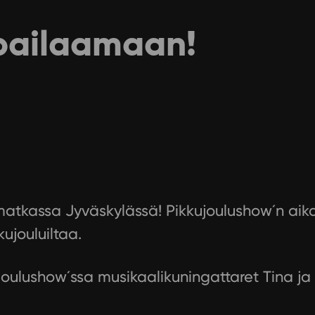
 bailaamaan!
matkassa Jyväskylässä! Pikkujoulushow´n aik
kujouluiltaa.
ulushow´ssa musikaalikuningattaret Tina ja Ca