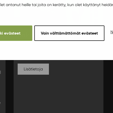
 olet antanut heille tai joita on kerätty, kun olet käyttänyt heidä
Lauantai 27.11.2021 23:00
N
kki evästeet
Vain välttämättömät evästeet
Ilokivi Dance Night
Carlina Carpelan
DJ Jese
Lisätietoja
l
e