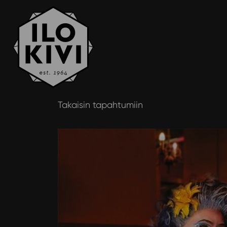
Siirry
Takaisin tapahtumiin
sisältöön