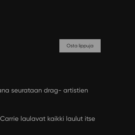
Osta lippuja
ana seurataan drag- artistien
rrie laulavat kaikki laulut itse