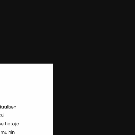
iaalisen
si
e tietoja
 muihin