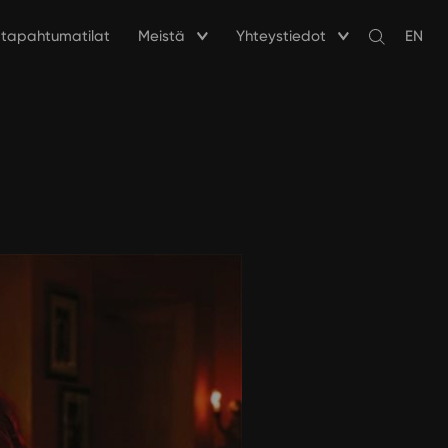
a tapahtumatilat
Meistä
Yhteystiedot
EN
Avaa
haku