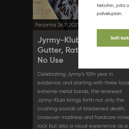
tietoihin, joita
palvelujaan.
Perjantai 26.11.2021 21:00
Salli kai
Jyrmy-Klubi I: Soul
Gutter, Rats Will Feast,
No Use
Celebrating Jyrmy’s 10th year in
existence, and starting with three loca
extreme metal bands, the renewed
Jyrmy-Klubi brings forth not only the
crushing sounds of blackened death,
crossover madness and hardcore nois
rock but also a visual experience as a