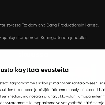
yhteistyössä Tzädäm and Bäng Productionsin kanssa.
kujouluja Tampereen Kuningattarien johdolla!
marraskuussa
usto käyttää evästeitä
Klubit
eitä tarjoamamme sisällön ja mainosten räätälöimiseen, sos
uuksien tukemiseen ja kävijämäärämme analysoimiseen. Lisäk
isen median, mainosalan ja analytiikka-alan kumppaneillemm
äytät sivustoamme. Kumppanimme voivat yhdistää näitä tietoja