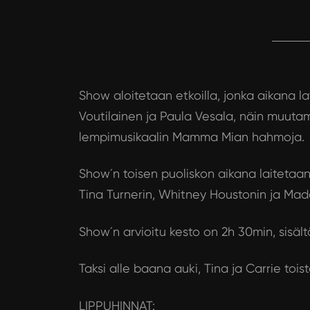
Show aloitetaan etkoilla, jonka aikana l
Voutilainen ja Paula Vesala, näin muuta
lempimusikaalin Mamma Mian hahmoja.
Show´n toisen puoliskon aikana laitetaan
Tina Turnerin, Whitney Houstonin ja Mado
Show´n arvioitu kesto on 2h 30min, sisält
Taksi alle baana auki, Tina ja Carrie to
LIPPUHINNAT: