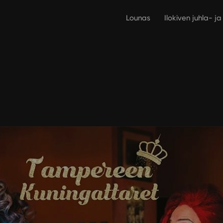
Lounas
Ilokiven juhla- j