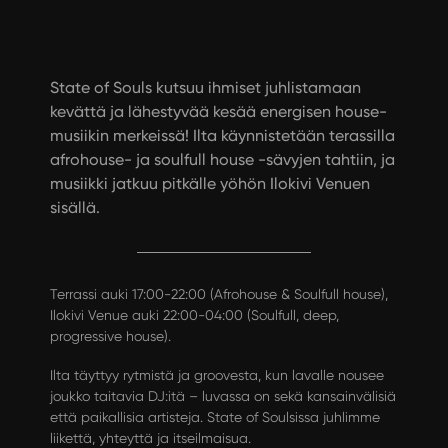
State of Souls kutsuu ihmiset juhlistamaan
kevättä ja lähestyvää kesää energisen house-
musiikin merkeissä! Ilta käynnistetään terassilla
afrohouse- ja soulfull house -sävyjen tahtiin, ja
musiikki jatkuu pitkälle yöhön Ilokivi Venuen
sisällä.
Terrassi auki 17:00-22:00 (Afrohouse & Soulfull house),
Ilokivi Venue auki 22:00-04:00 (Soulfull, deep,
progressive house).
Ilta täyttyy rytmistä ja groovesta, kun lavalle nousee
joukko taitavia DJ:itä – luvassa on sekä kansainvälisiä
että paikallisia artisteja. State of Soulsissa juhlimme
liikettä, yhteyttä ja itseilmaisua.