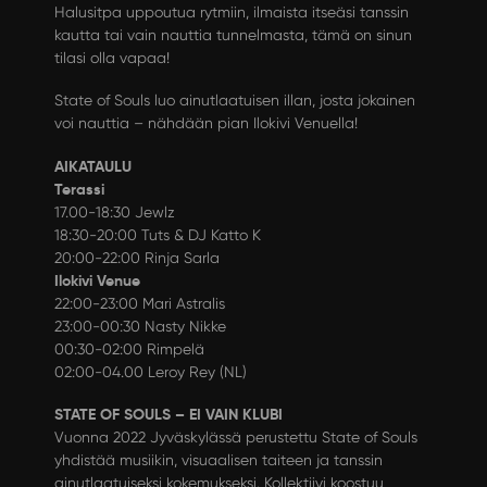
Halusitpa uppoutua rytmiin, ilmaista itseäsi tanssin
kautta tai vain nauttia tunnelmasta, tämä on sinun
tilasi olla vapaa!
State of Souls luo ainutlaatuisen illan, josta jokainen
voi nauttia – nähdään pian Ilokivi Venuella!
AIKATAULU
Terassi
17.00-18:30 Jewlz
18:30-20:00 Tuts & DJ Katto K
20:00-22:00 Rinja Sarla
Ilokivi Venue
22:00-23:00 Mari Astralis
23:00-00:30 Nasty Nikke
00:30-02:00 Rimpelä
02:00-04.00 Leroy Rey (NL)
STATE OF SOULS – EI VAIN KLUBI
Vuonna 2022 Jyväskylässä perustettu State of Souls
yhdistää musiikin, visuaalisen taiteen ja tanssin
ainutlaatuiseksi kokemukseksi. Kollektiivi koostuu