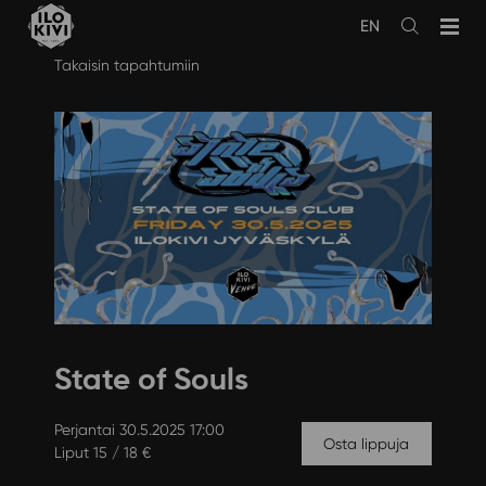
EN
Avaa
haku
Siirry
Takaisin tapahtumiin
sisältöön
State of Souls
Perjantai 30.5.2025 17:00
Osta lippuja
Liput 15 / 18 €