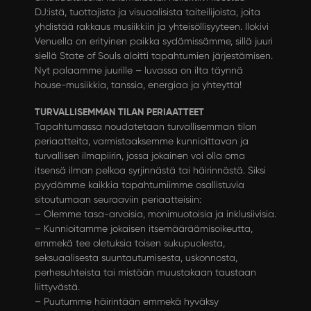
DJ:istä, tuottajista ja visuaalisista taiteilijoista, joita
yhdistää rakkaus musiikkiin ja yhteisöllisyyteen. Ilokivi
Venuella on erityinen paikka sydämissämme, sillä juuri
siellä State of Souls aloitti tapahtumien järjestämisen.
Nyt palaamme juurille – luvassa on ilta täynnä
house-musiikkia, tanssia, energiaa ja yhteyttä!
TURVALLISEMMAN TILAN PERIAATTEET
Tapahtumassa noudatetaan turvallisemman tilan
periaatteita, varmistaaksemme kunnioittavan ja
turvallisen ilmapiirin, jossa jokainen voi olla oma
itsensä ilman pelkoa syrjinnästä tai häirinnästä. Siksi
pyydämme kaikkia tapahtumiimme osallistuvia
sitoutumaan seuraaviin periaatteisiin:
– Olemme tasa-arvoisia, monimuotoisia ja inklusiivisia.
– Kunnioitamme jokaisen itsemääräämisoikeutta,
emmekä tee oletuksia toisen sukupuolesta,
seksuaalisesta suuntautumisesta, uskonnosta,
perhesuhteista tai mistään muustakaan taustaan
liittyvästä.
– Puutumme häirintään emmekä hyväksy