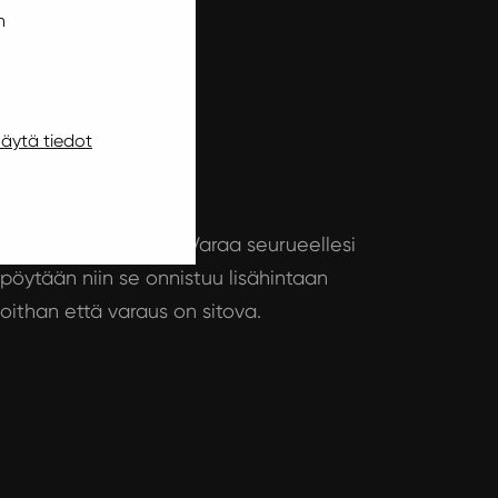
n
äytä tiedot
ientä naposteltavaa. Varaa seurueellesi
 pöytään niin se onnistuu lisähintaan
oithan että varaus on sitova.