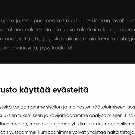
n upea ja monipuolinen kattaus burleskia, kun lavalle 
na tullaan näkemään niin uusia tulokkaita kuin jo useam
numeroita että jo joskus aikaisemmin lavoilla nähtyjä te
ome-kanavilla, pysy kuulolla!
 väliaikaa, jolloin sinulla on tilaisuus nauttia baarin pa
usto käyttää evästeitä
eitä tarjoamamme sisällön ja mainosten räätälöimiseen, sos
uuksien tukemiseen ja kävijämäärämme analysoimiseen. Lisäk
isen median, mainosalan ja analytiikka-alan kumppaneillemm
äytät sivustoamme. Kumppanimme voivat yhdistää näitä tietoja