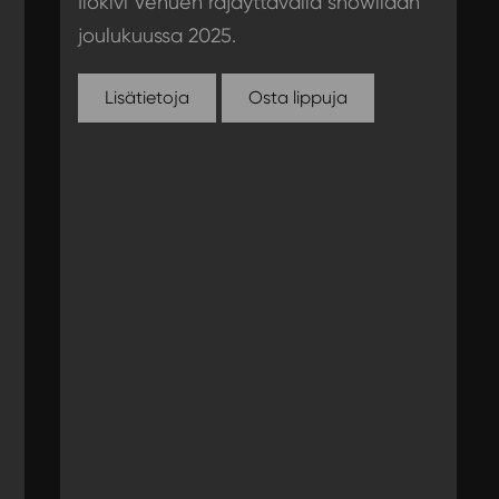
Ilokivi Venuen räjäyttävällä showllaan
joulukuussa 2025.
Lisätietoja
Osta lippuja