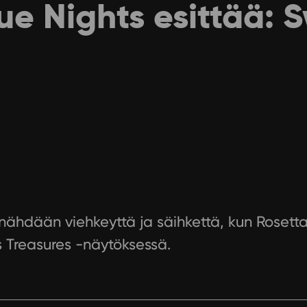
e Nights esittää: S
1
a nähdään viehkeyttä ja säihkettä, kun Roset
s Treasures -näytöksessä.