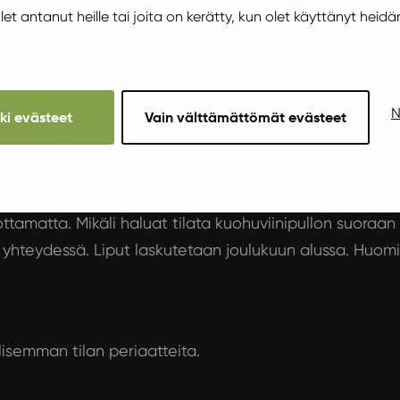
 olet antanut heille tai joita on kerätty, kun olet käyttänyt heidä
N
kki evästeet
Vain välttämättömät evästeet
in sweetburlesquenights@gmail.com.
aikan salin etuosasta omalle seurueelle (1-5hlö) sekä p
ttamatta. Mikäli haluat tilata kuohuviinipullon suoraan
yhteydessä. Liput laskutetaan joulukuun alussa. Huomi
lisemman tilan periaatteita
.