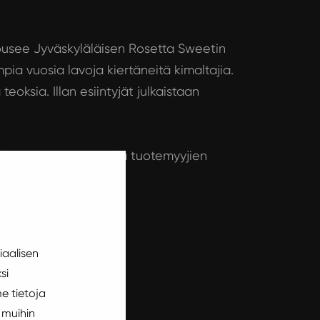
nousee Jyväskyläläisen Rosetta Sweetin
pia vuosia lavoja kiertäneitä kimaltajia.
oksia. Illan esiintyjät julkaistaan
lveluista sekä shoppailla tuotemyyjien
iaalisen
si
e tietoja
 muihin