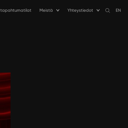
a tapahtumatilat
Meistä
Yhteystiedot
EN
Avaa
haku