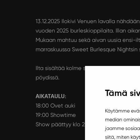
13.12.2025 Ilokivi Venuen lavalla nähdää
vuoden 2025 burleskioppilaita. Illan aika
Mukaan mahtuu sekä aivan uusia ensi-ilta 
marraskuussa Sweet Burlesque Nightsin s
Ilta sisältää kolme settiä ja kaksi lyhyttä
pöydissä.
Tämä siv
AIKATAULU:
18:00 Ovet auki
Käytämme eväst
19:00 Showtime
median ominais
Show päättyy klo 22 mennessä.
jaamme sosiaal
siitä, miten k