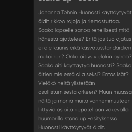
Johanna Tohnin Huonosti käyttäytyvät
äidit rikkoo rajoja ja riemastuttaa.
Saako lapselle sanoa rehellisesti mitä
hänestä ajattelee? Entä jos tuo ajatus
ei ole kaunis eikä kasvatusstandardien
mukainen? Onko äitiys vieläkin pyhää?
Saako äiti käyttäytyä huonosti? Saako
äitien mielessä olla seksi? Entäs isät?
Vieläkö heitä ylistetään
osallistumisesta arkeen? Muun muassa
näitä ja monia muita vanhemmuuteen
liittyviä asioita riepotellaan väkevällä
huumorilla stand up -esityksessä
Huonosti käyttäytyvät äidit.