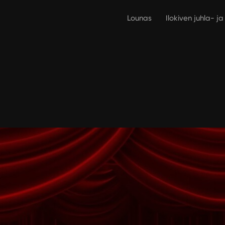
Lounas
Ilokiven juhla- j