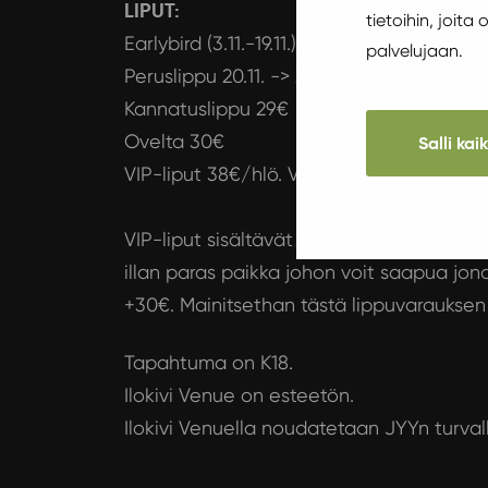
LIPUT:
tietoihin, joita
Earlybird (3.11.-19.11.) 24€
palvelujaan.
Peruslippu 20.11. -> 27€
Kannatuslippu 29€
Ovelta 30€
Salli kai
VIP-liput 38€/hlö. Varaukset seurueitta
VIP-liput sisältävät pöydällisen istumap
illan paras paikka johon voit saapua jono
+30€. Mainitsethan tästä lippuvarauksen 
Tapahtuma on K18.
Ilokivi Venue on esteetön.
Ilokivi Venuella noudatetaan
JYYn turval