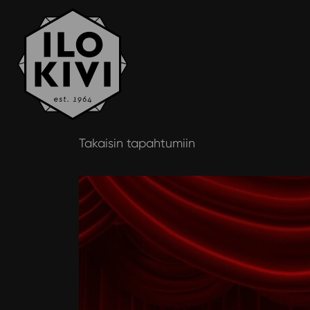
Siirry
Takaisin tapahtumiin
sisältöön