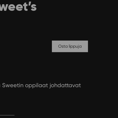
weet’s
Osta lippuja
ta Sweetin oppilaat johdattavat