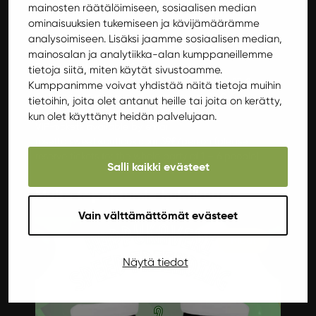
mainosten räätälöimiseen, sosiaalisen median
Purrrdy
ominaisuuksien tukemiseen ja kävijämäärämme
Tickets:
analysoimiseen. Lisäksi jaamme sosiaalisen median,
Tickets on sale now at www.nettilippu.fi
mainosalan ja analytiikka-alan kumppaneillemme
Tickets at the door: 30 €
tietoja siitä, miten käytät sivustoamme.
Early bird tickets in advance (until April 1st): 27 €
Kumppanimme voivat yhdistää näitä tietoja muihin
Tickets for students and unemployed: 23 €
tietoihin, joita olet antanut heille tai joita on kerätty,
kun olet käyttänyt heidän palvelujaan.
VIP-tickets available by email
rosetta.sweet@outlook.com 39€/person (please
reserve tickets for the whole party of 1 – 6 people).
Salli kaikki evästeet
Muita tapahtumia huhtikuussa
Vain välttämättömät evästeet
Muut
Näytä tiedot