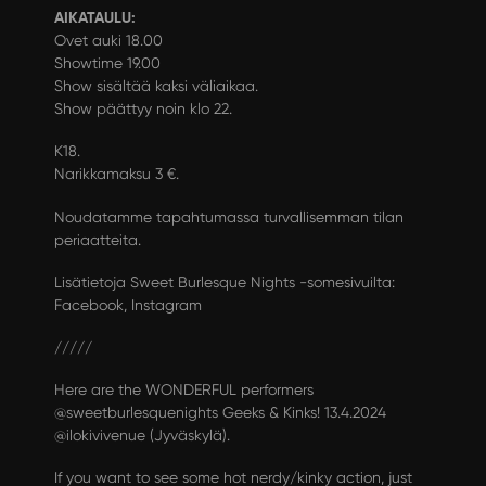
AIKATAULU:
Ovet auki 18.00
Showtime 19.00
Show sisältää kaksi väliaikaa.
Show päättyy noin klo 22.
K18.
Narikkamaksu 3 €.
Noudatamme tapahtumassa turvallisemman tilan
periaatteita.
Lisätietoja Sweet Burlesque Nights -somesivuilta:
Facebook
,
Instagram
/////
Here are the WONDERFUL performers
@sweetburlesquenights
Geeks & Kinks! 13.4.2024
@ilokivivenue
(Jyväskylä).
If you want to see some hot nerdy/kinky action, just