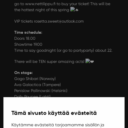
go to
www.nettilippu.fi
to buy your ticket! This will be
the hottest night of this spring
VIP tickets rosetta.sweet@outlook.com
Time schedule:
Doors 18.00
Showtime 19.00
Time to say goodnight (or go to partyparty) about 22.
There will be TEN super amazing acts!
On stage:
Gogo Shibari (Norway)
Ava Galactica (Tampere)
Penislow Pallinowski (Helsinki)
Dolly Poupee (Lahti)
Sweet Melt (Jyväskylä)
Sweet’s Follies (Jyväskylä)
Tämä sivusto käyttää evästeitä
Rosetta Sweet (Jyväskylä)
Käytämme evästeitä tarjoamamme sisällön ja
MC: My dear friend, Jyväskylä’s hottest catlady Kitty