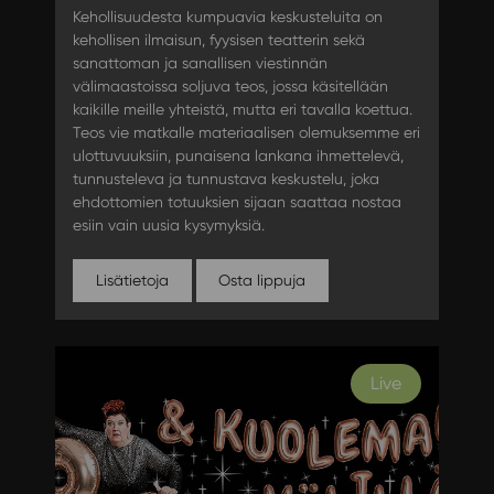
Kehollisuudesta kumpuavia keskusteluita on
kehollisen ilmaisun, fyysisen teatterin sekä
sanattoman ja sanallisen viestinnän
välimaastoissa soljuva teos, jossa käsitellään
kaikille meille yhteistä, mutta eri tavalla koettua.
Teos vie matkalle materiaalisen olemuksemme eri
ulottuvuuksiin, punaisena lankana ihmettelevä,
tunnusteleva ja tunnustava keskustelu, joka
ehdottomien totuuksien sijaan saattaa nostaa
esiin vain uusia kysymyksiä.
Lisätietoja
Osta lippuja
Live