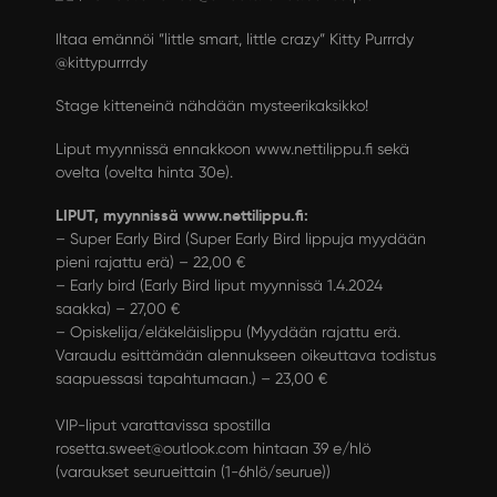
Iltaa emännöi ”little smart, little crazy” Kitty Purrrdy
@kittypurrrdy
Stage kitteneinä nähdään mysteerikaksikko!
Liput myynnissä ennakkoon
www.nettilippu.fi
sekä
ovelta (ovelta hinta 30e).
LIPUT, myynnissä www.nettilippu.fi:
– Super Early Bird (Super Early Bird lippuja myydään
pieni rajattu erä) – 22,00 €
– Early bird (Early Bird liput myynnissä 1.4.2024
saakka) – 27,00 €
– Opiskelija/eläkeläislippu (Myydään rajattu erä.
Varaudu esittämään alennukseen oikeuttava todistus
saapuessasi tapahtumaan.) – 23,00 €
VIP-liput varattavissa spostilla
rosetta.sweet@outlook.com hintaan 39 e/hlö
(varaukset seurueittain (1-6hlö/seurue))