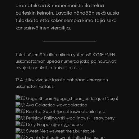
dramatiikkaa & monenmoista ilottelua
burleskin keinoin. Lavalla nähdään sekä uusia
tulokkaita että kokeneempia kimaltajia sekä
kansainvälinen vierailija.
Tulet näkemään illan aikana yhteensä KYMMENEN
uskomattoman upeaa numeroa jotka painautuvat
aivojesi sopukoihin ikuisiksi ajoiksi!
13.4.
@ilokivivenue
lavalla nähdään kerrassaan
uskomaton kattaus:
Gogo Shibari
@gogo_shibari_burlesqu
e
(Norja)
Ava Galactica
@avagalactica
Rosetta Sweet
@rosettasweetburlesque
Penislow Pallinowski
@pallinowski_strawberry
Dolly Poupee
@dolly_pou
pee
Sweet Melt
@sweet.melt.burlesqu
e
Sweet’s Follies
@sweets.follies.burlesque