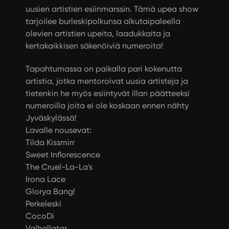
uusien artistien esiinmarssin. Tämä upea show
tarjoilee burleskipolkunsa alkutaipaleella
olevien artistien upeita, laadukkaita ja
kertakaikkisen säkenöiviä numeroita!
Tapahtumassa on paikalla pari kokenutta
artistia, jotka mentoroivat uusia artisteja ja
tietenkin he myös esiintyvät illan päätteeksi
numeroilla joita ei ole koskaan ennen nähty
Jyväskylässä!
Lavalle nousevat:
Tilda Kissmirr
Sweet Inflorescence
The Cruel-La-La's
Irona Lace
Glorya Bang!
Perkeleski
CocoDi
Valhallatar