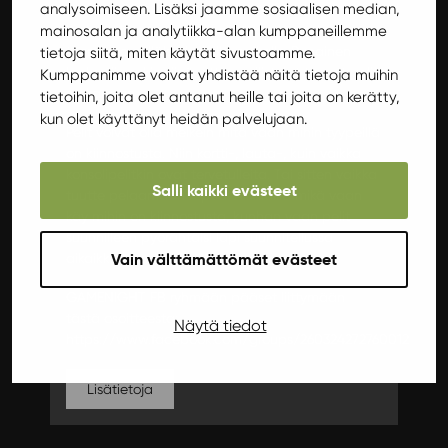
analysoimiseen. Lisäksi jaamme sosiaalisen median,
tapahtuman FB ryhmässä pääset
mainosalan ja analytiikka-alan kumppaneillemme
keskustelemaan, mitä pelejä kukainenkin olisi
tuomassa milläkin kerralla paikalle. Punainen
tietoja siitä, miten käytät sivustoamme.
lanka siis onkin siinä, että osallistujat tuovat pelit
Kumppanimme voivat yhdistää näitä tietoja muihin
mukanaan.
tietoihin, joita olet antanut heille tai joita on kerätty,
kun olet käyttänyt heidän palvelujaan.
Pelit voivat olla melkein mitä vaan mihin tyypeillä
on kiinnostusta. Niin kortti-, lauta-, kuin vaikka
konsolipelitkin ovat tervetulleita. Tai sitten vaikka
Salli kaikki evästeet
tuutte pelaamaan ropea. Aikalailla mikä vaan
käy mihin on kiinnostusta, kunhan vaan pelit
suunnilleen pyörähtäisi läpi suunnitellussa
Vain välttämättömät evästeet
aikaikkunassa eli 17-22.
GAMENIGHT FB ryhmään pääset liittymään
tästä osoitteesta:
Näytä tiedot
https://www.facebook.com/groups/260324272760012
Lisätietoja