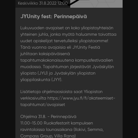
Keskiviikko 31.8.2022 12:00
JYUnity fest: Perinnepäivä
Lukuvuoden avajaiset on koko yliopistoyhteisön
yhteinen juhla, jonka myötä haluamme toivottaa
uudet opiskelijat tervetulleiksi yliopistoomme!
Tänä vuonna avajaisia eli JYUnity Festiä
juhlitaan kaksipäiväisenä
tapahtumakokonaisuutena kampusfestivaalien
muodossa. Tapahtuman järjestävät Jyväskylän
yliopisto (JYU) ja Jyväskylän yliopiston
ylioppilaskunta (JYY).
Lisätietoja ohjelmaosioista saat Yliopiston
verkkosivuilta https://www.jyu.fi/fi/akateemiset-
tapahtumat/avajaiset
Ohjelma 31.8. - Perinnepäivä
11.00-15.00 Ruokafestarit kampuksen
ravintoloissa lounasaikana (Ilokivi, Semma,
Compass Group, Villa Rana)