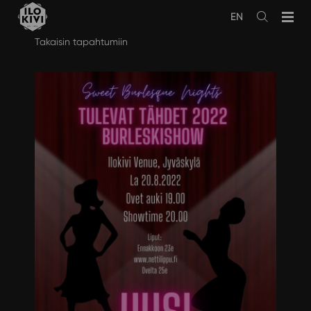
EN
Avaa
haku
Siirry
Takaisin tapahtumiin
sisältöön