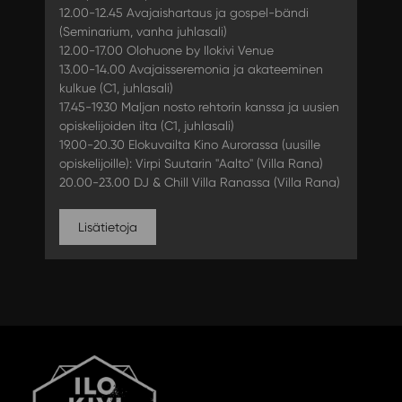
12.00-12.45 Avajaishartaus ja gospel-bändi
(Seminarium, vanha juhlasali)
12.00-17.00 Olohuone by Ilokivi Venue
13.00-14.00 Avajaisseremonia ja akateeminen
kulkue (C1, juhlasali)
17.45-19.30 Maljan nosto rehtorin kanssa ja uusien
opiskelijoiden ilta (C1, juhlasali)
19.00-20.30 Elokuvailta Kino Aurorassa (uusille
opiskelijoille): Virpi Suutarin "Aalto" (Villa Rana)
20.00-23.00 DJ & Chill Villa Ranassa (Villa Rana)
Lisätietoja