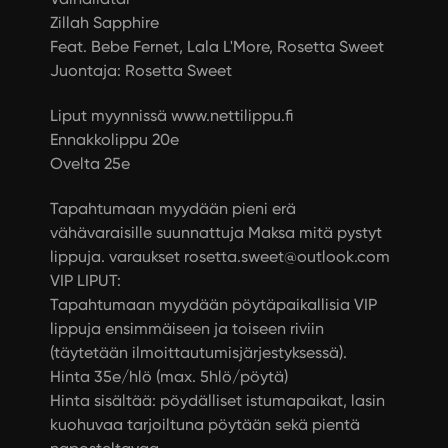
Zillah Sapphire
Feat. Bebe Fernet, Lala L'More, Rosetta Sweet
Juontaja: Rosetta Sweet
Liput myynnissä www.nettilippu.fi
Ennakkolippu 20e
Ovelta 25e
Tapahtumaan myydään pieni erä
vähävaraisille suunnattuja Maksa mitä pystyt
lippuja. varaukset rosetta.sweet@outlook.com
VIP LIPUT:
Tapahtumaan myydään pöytäpaikallisia VIP
lippuja ensimmäiseen ja toiseen riviin
(täytetään ilmoittautumisjärjestyksessä).
Hinta 35e/hlö (max. 5hlö/pöytä)
Hinta sisältää: pöydälliset istumapaikat, lasin
kuohuvaa tarjoiltuna pöytään sekä pientä