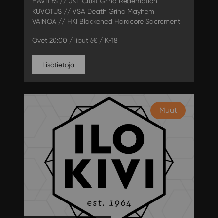
HÄVITYS // JKL Crust Grind Redemption
KUVOTUS // VSA Death Grind Mayhem
VAINOA // HKI Blackened Hardcore Sacrament
Ovet 20:00 / liput 6€ / K-18
Lisätietoja
Muut