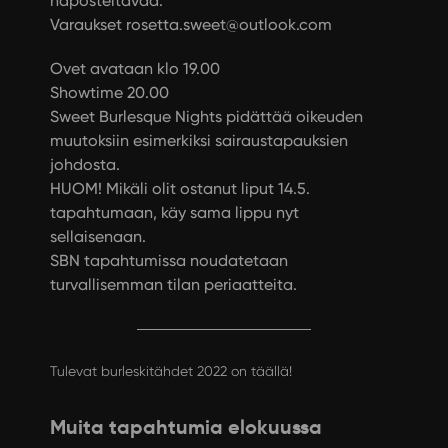
naposteltavaa.
Varaukset rosetta.sweet@outlook.com
Ovet avataan klo 19.00
Showtime 20.00
Sweet Burlesque Nights pidättää oikeuden
muutoksiin esimerkiksi sairaustapauksien
johdosta.
HUOM! Mikäli olit ostanut liput 14.5.
tapahtumaan, käy sama lippu nyt
sellaisenaan.
SBN tapahtumissa noudatetaan
turvallisemman tilan periaatteita.
Tulevat burleskitähdet 2022 on täällä!
Muita tapahtumia elokuussa