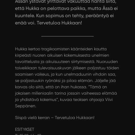
Ässän ystävät yrittävät vakuuttaa häntä siitä,
että Hukka on pelottava paikka, mutta Ässä ei
kuuntele. Kun sopimus on tehty, perääntyä ei
enää voi. Tervetuloa Hukkaan!
Hukka kertoo tragikoomisten käänteiden kautta
kirpeästi nuoren aikuisen kokemuksesta unelmien
tavoittelusta ja aikuisuuteen siirtymisestä. Nuoruuden
toiveikkaan tulevaisuuskuvan jälkeen paljastuu töiden
saamisen vaikeus, ja kun unelmaduunin vihdoin saa,
se paljastuukin ryönäksi ja pilaa elämän. Jäljelle jää
karvas olo siitä, että on ihan hukassa. ”Tämä on
jokaisen milleniaalin tarina jossain vaiheessa elämää
ja yhdistävä kokemus”, kuvaa teoksen ohjaaja Viivi
Seppänen.
Siispä vielä kerran – Tervetuloa Hukkaan!
ESITYKSET