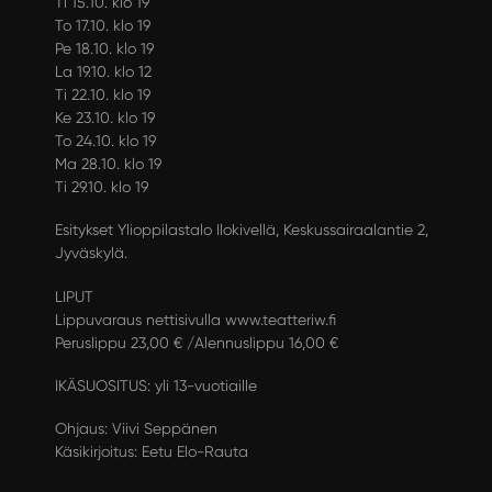
Ti 15.10. klo 19
To 17.10. klo 19
Pe 18.10. klo 19
La 19.10. klo 12
Ti 22.10. klo 19
Ke 23.10. klo 19
To 24.10. klo 19
Ma 28.10. klo 19
Ti 29.10. klo 19
Esitykset Ylioppilastalo Ilokivellä, Keskussairaalantie 2,
Jyväskylä.
LIPUT
Lippuvaraus nettisivulla www.teatteriw.fi
Peruslippu 23,00 € /Alennuslippu 16,00 €
IKÄSUOSITUS: yli 13-vuotiaille
Ohjaus: Viivi Seppänen
Käsikirjoitus: Eetu Elo-Rauta