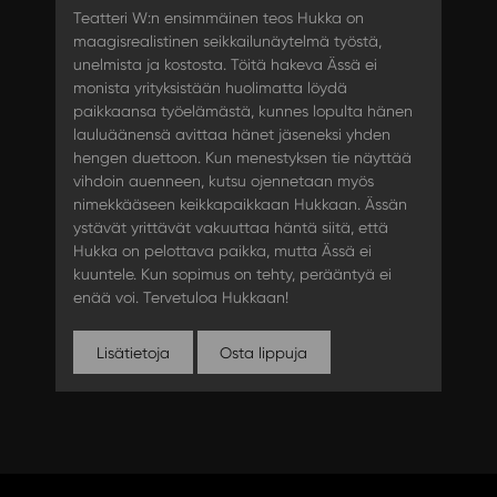
Teatteri W:n ensimmäinen teos Hukka on
maagisrealistinen seikkailunäytelmä työstä,
unelmista ja kostosta. Töitä hakeva Ässä ei
monista yrityksistään huolimatta löydä
paikkaansa työelämästä, kunnes lopulta hänen
lauluäänensä avittaa hänet jäseneksi yhden
hengen duettoon. Kun menestyksen tie näyttää
vihdoin auenneen, kutsu ojennetaan myös
nimekkääseen keikkapaikkaan Hukkaan. Ässän
ystävät yrittävät vakuuttaa häntä siitä, että
Hukka on pelottava paikka, mutta Ässä ei
kuuntele. Kun sopimus on tehty, perääntyä ei
enää voi. Tervetuloa Hukkaan!
Lisätietoja
Osta lippuja