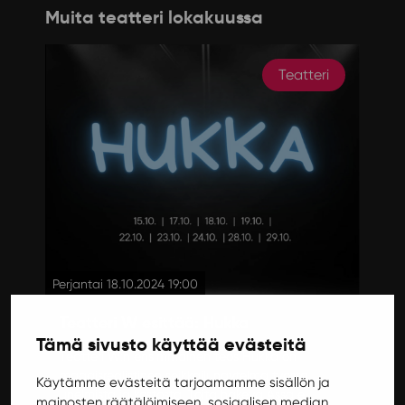
Muita teatteri lokakuussa
Teatteri
Perjantai 18.10.2024 19:00
Teatteri W esittää: Hukka
Tämä sivusto käyttää evästeitä
Teatteri W:n ensimmäinen teos Hukka on
maagisrealistinen seikkailunäytelmä työstä,
Käytämme evästeitä tarjoamamme sisällön ja
unelmista ja kostosta. Töitä hakeva Ässä ei
mainosten räätälöimiseen, sosiaalisen median