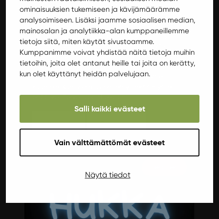
monista yrityksistään huolimatta löydä
ominaisuuksien tukemiseen ja kävijämäärämme
paikkaansa työelämästä, kunnes lopulta hänen
analysoimiseen. Lisäksi jaamme sosiaalisen median,
lauluäänensä avittaa hänet jäseneksi yhden
mainosalan ja analytiikka-alan kumppaneillemme
hengen duettoon. Kun menestyksen tie näyttää
tietoja siitä, miten käytät sivustoamme.
vihdoin auenneen, kutsu ojennetaan myös
Kumppanimme voivat yhdistää näitä tietoja muihin
nimekkääseen keikkapaikkaan Hukkaan. Ässän
tietoihin, joita olet antanut heille tai joita on kerätty,
ystävät yrittävät vakuuttaa häntä siitä, että
kun olet käyttänyt heidän palvelujaan.
Hukka on pelottava paikka, mutta Ässä ei
kuuntele. Kun sopimus on tehty, perääntyä ei
enää voi. Tervetuloa Hukkaan!
Salli kaikki evästeet
Lisätietoja
Osta lippuja
Vain välttämättömät evästeet
Teatteri
Näytä tiedot