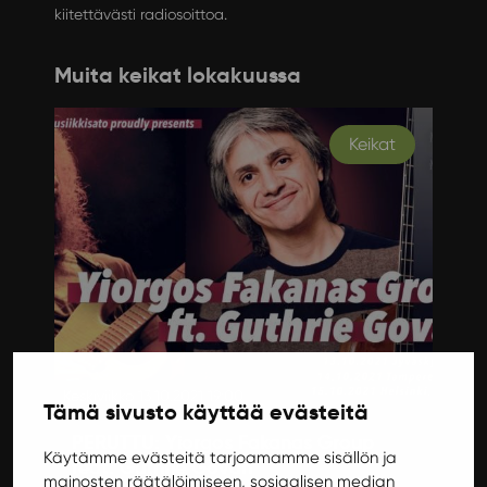
kiitettävästi radiosoittoa.
Muita keikat lokakuussa
Keikat
Keskiviikko 13.10.2021 19:00
Tämä sivusto käyttää evästeitä
PERUTTU: Yiorgos Fakanas Group
Käytämme evästeitä tarjoamamme sisällön ja
feat. Guthrie Govan
mainosten räätälöimiseen, sosiaalisen median