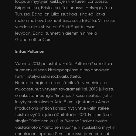
loppuunmyytyjen keikkojen kiertueen Lontoossa,
Brightonissa, Bristolissa, Tallinnassa, Helsingissä ja
Turussa. Bändi on julkaissut kaksi singleä, jotka
molemmat ovat soineet tasaisesti BBC:llä. Viimeisen
vuoden ajan yhtye on äänittänyt tulevaa
levyään. Bändi tunnettiin aiemmin nimellä
Grandmother Corn.
Entäs Peltonen
Vuonna 2013 perustettu Entäs Peltonen? sekoittaa
suomenkieliseen kitarapoppiinsa aimo annoksen
funkfiilistelyä sekä rockvaikutteita.
Nuorta energiaa ja iloa säteilevä livemeininki on
muodostunut yhtyeen tavaramerkiksi. 2015 julkaistu
omakustannesingle ”Entä jos / Kesän sateet” johti
levytyssopimukseen Atte Blomin johtaman Ainoa
Productions-yhtiön kanssa.Nyt yhtye valmistelee
toista levyään, joka äänitetään 2021. Ensimmäiset
singlet ”Keltainen kuu” ja ”Verona” saivat hyvän
vastaanoton; ”Keltaisen kuun” julkistuskeikka myytiin
ennakkoon loppuun Semifinaalissa ja Verona sai