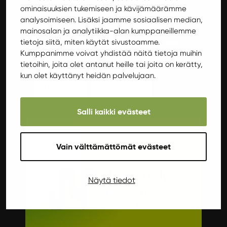
ominaisuuksien tukemiseen ja kävijämäärämme
Tämän päivän valovoimaisimpien kitaristien
analysoimiseen. Lisäksi jaamme sosiaalisen median,
joukkoon lukeutuva Guthrie Govan lyö hynttyyt
mainosalan ja analytiikka-alan kumppaneillemme
yhteen kreikkalaisen Yiorgos Fakanas Groupin
tietoja siitä, miten käytät sivustoamme.
kanssa ja ryhmä tarjoilee lokakuussa rouhean
kattauksen väkevää jazz-rockkia Jyväskylässä,
Kumppanimme voivat yhdistää näitä tietoja muihin
Tampereella sekä Helsingissä.
tietoihin, joita olet antanut heille tai joita on kerätty,
kun olet käyttänyt heidän palvelujaan.
Lisätietoja
Osta lippuja
Salli kaikki evästeet
Keikat
Vain välttämättömät evästeet
Näytä tiedot