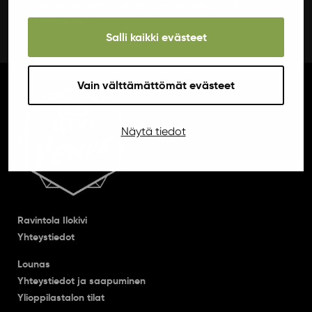
ennakkoilmoittautumista, vaan ensimmäiset 60
otetaan saliiin.
Salli kaikki evästeet
Vain välttämättömät evästeet
Näytä tiedot
Ravintola Ilokivi
Yhteystiedot
Lounas
Yhteystiedot ja saapuminen
Ylioppilastalon tilat