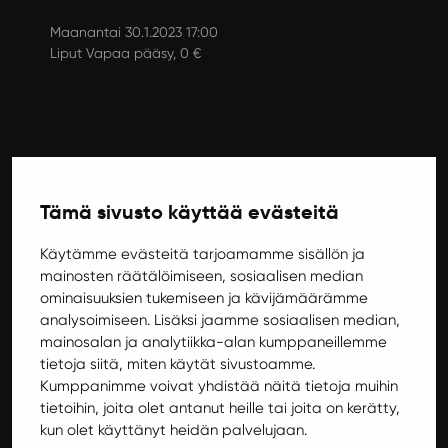
Maanantai 30.1.2023 17:00
Liput Vapaa pääsy, 0 €
JYY ja Ilokivi Venue tarjoavat kaikille avoimia
klassikkoelokuvia joka toinen viikko.
Tämä sivusto käyttää evästeitä
Ohjelmistossa nähdään nostalgisia elokuvia
vuosituhannen vaihteen molemmin puolin.
Käytämme evästeitä tarjoamamme sisällön ja
mainosten räätälöimiseen, sosiaalisen median
ominaisuuksien tukemiseen ja kävijämäärämme
analysoimiseen. Lisäksi jaamme sosiaalisen median,
Illan elokuvana Zoolander (2001). Elokuvan kieli on
mainosalan ja analytiikka-alan kumppaneillemme
englanti ja tekstitykset suomeksi.
tietoja siitä, miten käytät sivustoamme.
Kumppanimme voivat yhdistää näitä tietoja muihin
Elokuvanäytökset järjestetään klo 17 alkaen Ilokivi
tietoihin, joita olet antanut heille tai joita on kerätty,
Venuen tiloissa. Ovet aukeavat klo 16. Näytöksiin on
kun olet käyttänyt heidän palvelujaan.
vapaa pääsy! Elokuvanäytöksiin ei ole