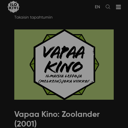
EN
Avaa
haku
Siirry
Takaisin tapahtumiin
sisältöön
Vapaa Kino: Zoolander
(2001)