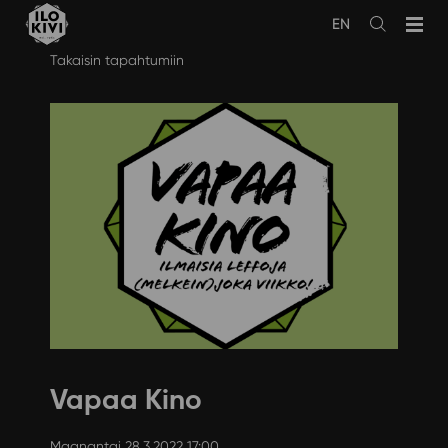
EN
Avaa
haku
Siirry
Takaisin tapahtumiin
sisältöön
Vapaa Kino
Maanantai 28.3.2022 17:00