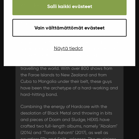
22:30 Hexis
Salli kaikki evästeet
Liput 6€
Tulethan paikalle vain terveenä!
Vain välttämättömät evästeet
HEXIS emerged in Denmark in the year 2010,
following the DIY-spirit of the Punk and Hardcore
Näytä tiedot
scene, while simultaneously being deeply rooted
in the Black Metal sound. They are self-made as
well as self-taught, and HEXIS are constantly
travelling the world. With over 800 shows from
the Faroe Islands to New Zealand and from
Cuba to Mongolia under their belt, these guys
have been the archetype of a hard-working and
hard-hitting band.
Combining the energy of Hardcore with the
desolation of Black Metal and throwing in bits
and pieces of Doom and Sludge, HEXIS have
crafted two full-length albums, namely "Abalam"
(2014) and "Tando Ashanti" (2017), as well as