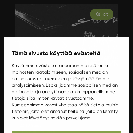
Keikat
Tämä sivusto käyttää evästeitä
Käytämme evästeitä tarjoamamme sisällön ja
mainosten räätälöimiseen, sosiaalisen median
ominaisuuksien tukemiseen ja kävijämäärämme
Tiistai 29.3.2022 20:00
analysoimiseen. Lisäksi jaamme sosiaalisen median,
mainosalan ja analytiikka-alan kumppaneillemme
Hexis, Surut + Suffer Yourself
tietoja siitä, miten käytät sivustoamme.
Kumppanimme voivat yhdistää näitä tietoja muihin
Hexis, Surut ja Suffer Yourself Ilokivessä
tietoihin, joita olet antanut heille tai joita on kerätty,
maaliskuun vikalla viikolla!
kun olet käyttänyt heidän palvelujaan.
Ovet 20:00
20:30 Surut
21:15 Suffer Yourself