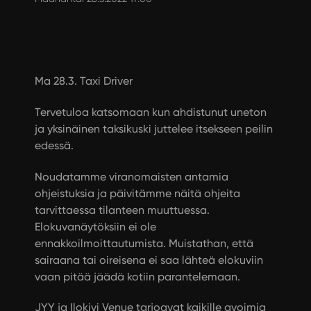
Ma 28.3. Taxi Driver
Tervetuloa katsomaan kun ahdistunut uneton
ja yksinäinen taksikuski juttelee itsekseen peilin
edessä.
Noudatamme viranomaisten antamia
ohjeistuksia ja päivitämme näitä ohjeita
tarvittaessa tilanteen muuttuessa.
Elokuvanäytöksiin ei ole
ennakkoilmoittautumista. Muistathan, että
sairaana tai oireisena ei saa lähteä elokuviin
vaan pitää jäädä kotiin parantelemaan.
JYY ja Ilokivi Venue tarjoavat kaikille avoimia