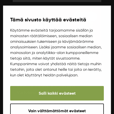
Elokuvat
Tämä sivusto käyttää evästeitä
Käytämme evästeitä tarjoamamme sisällön ja
mainosten räätälöimiseen, sosiaalisen median
ominaisuuksien tukemiseen ja kävijämäärämme
analysoimiseen. Lisäksi jaamme sosiaalisen median,
mainosalan ja analytiikka-alan kumppaneillemme
tietoja siitä, miten käytät sivustoamme.
Kumppanimme voivat yhdistää näitä tietoja muihin
tietoihin, joita olet antanut heille tai joita on kerätty,
kun olet käyttänyt heidän palvelujaan.
Maanantai 17.10.2022 18:00
KAVI-aluesarja: Kagemusha –
Varjokenraali
Salli kaikki evästeet
KAVI -aluesarjan näytökset joka toinen
maanantai klo 18.00 Ylioppilastalo Ilokiven
Vain välttämättömät evästeet
alakerrassa osoitteessa Keskussairaalantie 2.