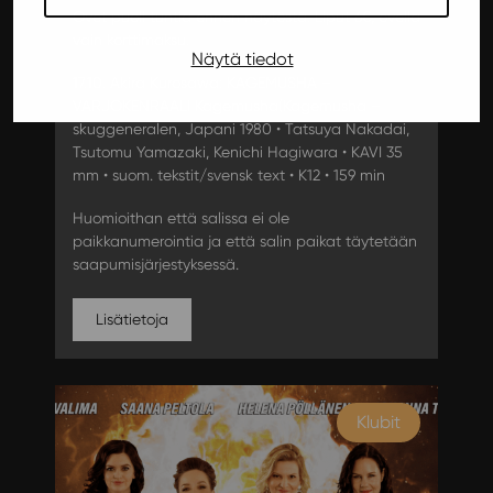
Ovet puoli tuntia ennen näytöstä. Liput 6€, ovella
vain korttimaksu.
Näytä tiedot
17.10. Akira Kurosawa: KAGEMUSHA –
VARJOKENRAALI Kagemusha(Kagemusha –
skuggeneralen, Japani 1980 • Tatsuya Nakadai,
Tsutomu Yamazaki, Kenichi Hagiwara • KAVI 35
mm • suom. tekstit/svensk text • K12 • 159 min
Huomioithan että salissa ei ole
paikkanumerointia ja että salin paikat täytetään
saapumisjärjestyksessä.
Lisätietoja
Klubit