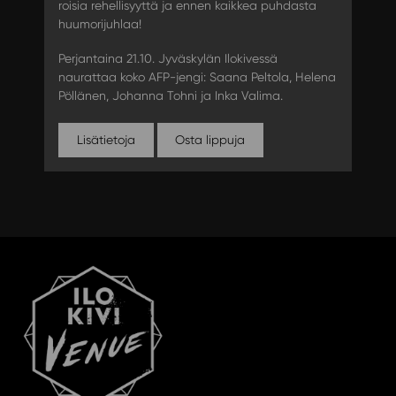
roisia rehellisyyttä ja ennen kaikkea puhdasta
huumorijuhlaa!
Perjantaina 21.10. Jyväskylän Ilokivessä
naurattaa koko AFP-jengi: Saana Peltola, Helena
Pöllänen, Johanna Tohni ja Inka Valima.
Lisätietoja
Osta lippuja