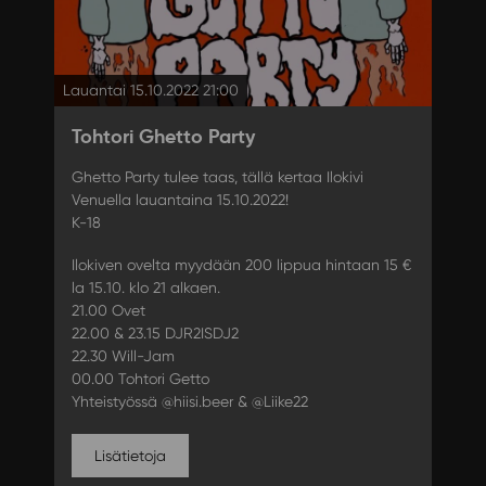
Lauantai 15.10.2022 21:00
Tohtori Ghetto Party
Ghetto Party tulee taas, tällä kertaa Ilokivi
Venuella lauantaina 15.10.2022!
K-18
Ilokiven ovelta myydään 200 lippua hintaan 15 €
la 15.10. klo 21 alkaen.
21.00 Ovet
22.00 & 23.15 DJR2ISDJ2
22.30 Will-Jam
00.00 Tohtori Getto
Yhteistyössä @hiisi.beer & @Liike22
Lisätietoja