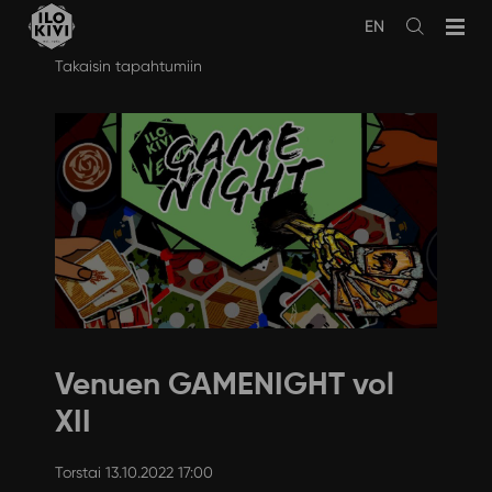
EN
Avaa
haku
Siirry
Takaisin tapahtumiin
sisältöön
Venuen GAMENIGHT vol
XII
Torstai 13.10.2022 17:00