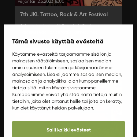
Perjantai 12.5.2023 16:00
7th JKL Tattoo, Rock & Art Festival
Seitsemäs Jyväskylä Tatuointi- Rock- ja
Taidefestivaali on sekoitus kaikkea, mitä
tatuointimaailman ympärillä pyörii.
Tämä sivusto käyttää evästeitä
Käytämme evästeitä tarjoamamme sisällön ja
Lisätietoja
Osta lippuja
mainosten räätälöimiseen, sosiaalisen median
ominaisuuksien tukemiseen ja kävijämäärämme
analysoimiseen. Lisäksi jaamme sosiaalisen median,
mainosalan ja analytiikka-alan kumppaneillemme
Keikat
tietoja siitä, miten käytät sivustoamme.
Kumppanimme voivat yhdistää näitä tietoja muihin
tietoihin, joita olet antanut heille tai joita on kerätty,
kun olet käyttänyt heidän palvelujaan.
Salli kaikki evästeet