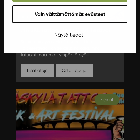
Vain välttämättömät evästeet
Lauantai 13.5.2023 11:00
7th JKL Tattoo, Rock & Art Festival
Näytä tiedot
Seitsemäs Jyväskylä Tatuointi- Rock- ja
Taidefestivaali on sekoitus kaikkea, mitä
tatuointimaailman ympärillä pyörii.
Lisätietoja
Osta lippuja
Keikat