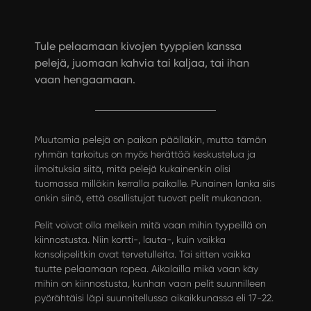
Tule pelaamaan kivojen tyyppien kanssa
pelejä, juomaan kahvia tai kaljaa, tai ihan
vaan hengaamaan.
Muutamia pelejä on paikan päälläkin, mutta tämän
ryhmän tarkoitus on myös herättää keskustelua ja
ilmoituksia siitä, mitä pelejä kukainenkin olisi
tuomassa milläkin kerralla paikalle. Punainen lanka siis
onkin siinä, että osallistujat tuovat pelit mukanaan.
Pelit voivat olla melkein mitä vaan mihin tyypeillä on
kiinnostusta. Niin kortti-, lauta-, kuin vaikka
konsolipelitkin ovat tervetulleita. Tai sitten vaikka
tuutte pelaamaan ropea. Aikalailla mikä vaan käy
mihin on kiinnostusta, kunhan vaan pelit suunnilleen
pyörähtäisi läpi suunnitellussa aikaikkunassa eli 17-22.