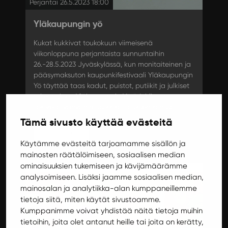
Perjantai 26.5.2023 18:00
Yläkaupungin yö
Kukat kukkivat toukokuun viimeisenä
viikonloppuna perjantaista sunnuntaihin
26.-28.5.2023 Jyväskylässä, kun monitaiteinen ja
pääsymaksuton kaupunkifestivaali Yläkaupungin
Yö täyttää taas kadut, puistot, putiikit ja julkiset
rakennukset. Yläkaupungin Yötä juhlitaan
Ilokivella vahvan musiikkikattauksen kanssa!
Tämä sivusto käyttää evästeitä
Lisätietoja
Käytämme evästeitä tarjoamamme sisällön ja
mainosten räätälöimiseen, sosiaalisen median
ominaisuuksien tukemiseen ja kävijämäärämme
analysoimiseen. Lisäksi jaamme sosiaalisen median,
Keikat
mainosalan ja analytiikka-alan kumppaneillemme
tietoja siitä, miten käytät sivustoamme.
Kumppanimme voivat yhdistää näitä tietoja muihin
tietoihin, joita olet antanut heille tai joita on kerätty,