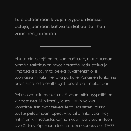
Tule pelaamaan kivojen tyyppien kanssa
pelejä, juomaan kahvia tai kaljaa, tai ihan
vaan hengaamaan.
Muutamia pelejä on paikan päälläkin, mutta tämän
ryhmän tarkoitus on myös herättää keskustelua ja
ilmoituksia siitä, mitä pelejä kukainenkin olisi
tuomassa milläkin kerralla paikalle. Punainen lanka siis
onkin siinä, että osallistujat tuovat pelit mukanaan.
Pelit voivat olla melkein mitä vaan mihin tyypeillä on
kiinnostusta. Niin kortti-, lauta-, kuin vaikka
konsolipelitkin ovat tervetulleita. Tai sitten vaikka
tuutte pelaamaan ropea. Aikalailla mikä vaan käy
mihin on kiinnostusta, kunhan vaan pelit suunnilleen
pyörähtäisi läpi suunnitellussa aikaikkunassa eli 17-22.