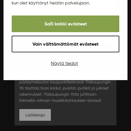
kun olet käyttänyt heidän palvelujaan.
Salli kaikki evästeet
Lauantai 27.5.2023 18:00
Vain välttämättömät evästeet
Yläkaupungin yö
Näytä tiedot
Kukat kukkivat toukokuun viimeisenä
viikonloppuna perjantaista sunnuntaihin
26.-28.5.2023 Jyväskylässä, kun monitaiteinen ja
pääsymaksuton kaupunkifestivaali Yläkaupungin
Yö täyttää taas kadut, puistot, putiikit ja julkiset
rakennukset. Yläkaupungin Yötä juhlitaan
Ilokivella vahvan musiikkikattauksen kanssa!
Lisätietoja