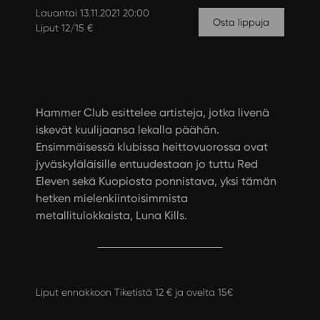
Lauantai 13.11.2021 20:00
Osta lippuja
Liput 12/15 €
Hammer Club esittelee artisteja, jotka livenä
iskevät kuulijaansa lekalla päähän.
Ensimmäisessä klubissa heittovuorossa ovat
jyväskyläläisille entuudestaan jo tuttu Red
Eleven sekä Kuopiosta ponnistava, yksi tämän
hetken mielenkiintoisimmista
metallitulokkaista, Luna Kills.
Liput ennakkoon Tiketistä 12 € ja ovelta 15€