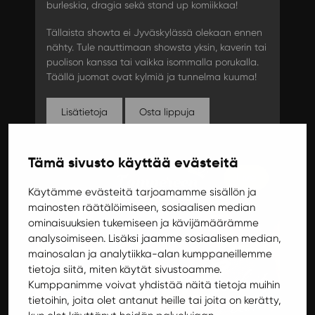
burleskia, dragia sekä stand up komiikkaa!
Tällaista showta ei Jyväskylässä olekaan ennen
nähty. Tule nauttimaan showsta yksin, kaverin tai
puolison kanssa tai vaikka isommalla porukalla.
Täällä juomat ovat kylmiä ja tunnelma kuuma!
Lisätietoja
Osta lippuja
Tämä sivusto käyttää evästeitä
Live
Käytämme evästeitä tarjoamamme sisällön ja
mainosten räätälöimiseen, sosiaalisen median
ominaisuuksien tukemiseen ja kävijämäärämme
analysoimiseen. Lisäksi jaamme sosiaalisen median,
mainosalan ja analytiikka-alan kumppaneillemme
tietoja siitä, miten käytät sivustoamme.
Kumppanimme voivat yhdistää näitä tietoja muihin
tietoihin, joita olet antanut heille tai joita on kerätty,