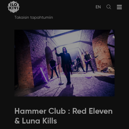
EN
Avaa
haku
Siirry
Takaisin tapahtumiin
sisältöön
Hammer Club : Red Eleven
& Luna Kills