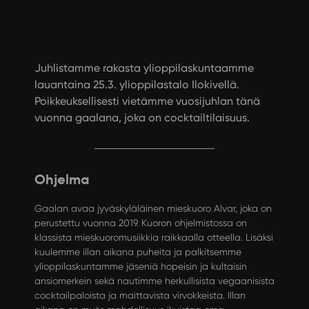
Juhlistamme rakasta ylioppilaskuntaamme
lauantaina 25.3. ylioppilastalo Ilokivellä.
Poikkeuksellisesti vietämme vuosijuhlan tänä
vuonna gaalana, joka on cocktailtilaisuus.
Ohjelma
Gaalan avaa
jyväskyläläinen mieskuoro Alvar, joka on
perustettu vuonna 2019
. Kuoron ohjelmistossa on
klassista mieskuoromusiikkia raikkaalla otteella. Lisäksi
kuulemme illan aikana puheita ja palkitsemme
ylioppilaskuntamme jäseniä hopeisin ja kultaisin
ansiomerkein sekä nautimme herkullisista vegaanisista
cocktailpaloista ja maittavista virvokkeista. Illan