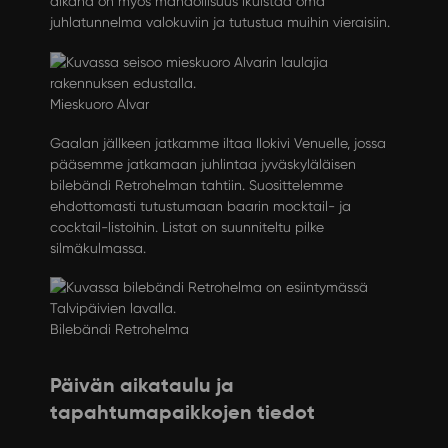
aikana on myös mahdollisuus ikuistaa oma
juhlatunnelma valokuviin ja tutustua muihin vieraisiin.
Mieskuoro Alvar
Gaalan jällkeen jatkamme iltaa Ilokivi Venuelle, jossa
pääsemme jatkamaan juhlintaa
jyväskyläläisen
bilebändi Retrohelman
tahtiin. Suosittelemme
ehdottomasti tutustumaan baarin mocktail- ja
cocktail-listoihin. Listat on suunniteltu pilke
silmäkulmassa.
Bilebändi Retrohelma
Päivän aikataulu ja
tapahtumapaikkojen tiedot