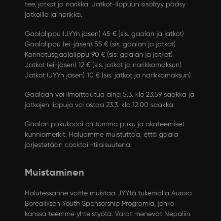
tee, jatkot ja narikka. Jatkot-lippuun sisältyy pääsy
jatkoille ja narikka.
Gaalalippu (JYYn jäsen) 45 € (sis. gaalan ja jatkot)
Gaalalippu (ei-jäsen) 55 € (sis. gaalan ja jatkot)
Kannatusgaalalippu 90 € (sis. gaalan ja jatkot)
Jatkot (ei-jäsen) 12 € (sis. jatkot ja narikkamaksun)
Jatkot (JYYn jäsen) 10 € (sis. jatkot ja narikkamaksun)
Gaalaan voi ilmoittautua aina 5.3. klo 23.59 saakka ja
jatkojen lippuja voi ostaa 23.3. klo 12.00 saakka.
Gaalan pukukoodi on tumma puku ja akateemiset
kunniamerkit. Haluamme muistuttaa, että gaala
järjestetään cocktail-tilaisuutena.
Muistaminen
Halutessanne voitte muistaa JYYtä tukemalla
Aurora
Borealiksen Youth Sponsorship Programia
, jonka
kanssa teemme yhteistyötä. Varat menevät Nepaliin