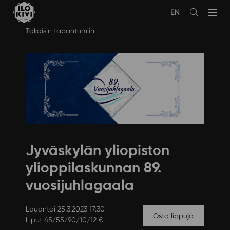
EN
Avaa
haku
Siirry
Takaisin tapahtumiin
sisältöön
Jyväskylän yliopiston
ylioppilaskunnan 89.
vuosijuhlagaala
Lauantai 25.3.2023 17:30
Osta lippuja
Liput 45/55/90/10/12 €