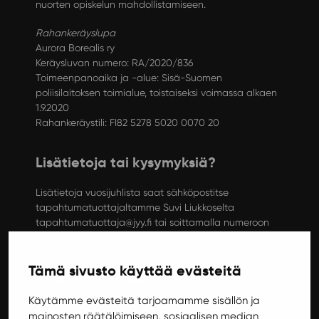
nuorten opiskelun mahdollistamiseen.
Rahankeräyslupa
Aurora Borealis ry
Keräysluvan numero: RA/2020/836
Toimeenpanoaika ja -alue: Sisä-Suomen
poliisilaitoksen toimialue, toistaiseksi voimassa alkaen
1.9.2020
Rahankeräystili: FI82 5278 5020 0070 20
Lisätietoja tai kysymyksiä?
Lisätietoja vuosijuhlista saat sähköpostitse
tapahtumatuottajaltamme Suvi Liukkoselta
tapahtumatuottaja@jyy.fi tai soittamalla numeroon
045 137 1961.
Tämä sivusto käyttää evästeitä
Yhteistyökumppanit
Käytämme evästeitä tarjoamamme sisällön ja
Soihtu
mainosten räätälöimiseen, sosiaalisen median