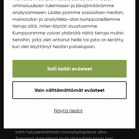
Ravintola Ilokivi
ominaisuuksien tukemiseen ja kävijämäärämme
Ilokivi Venue
analysoimiseen. Lisäksi jaamme sosiaalisen median,
mainosalan ja analytiikka-alan kumppaneillemme
Pidämme oikeuden muutoksiin.
tietoja siitä, miten käytät sivustoamme.
Kumppanimme voivat yhdistää näitä tietoja muihin
tietoihin, joita olet antanut heille tai joita on kerätty,
kun olet käyttänyt heidän palvelujaan.
Historia
JYYn historia on luonnollisesti sidoksissa yliopiston
historiaan. Yliopiston juuret ovat vuonna 1863
Salli kaikki evästeet
perustetussa opettajaseminaarissa, jossa koulutettiin
Suomen ensimmäisiä suomenkielisiä opettajia.
Vuonna 1934 seminaari muutettiin kasvatusopilliseksi
Vain välttämättömät evästeet
korkeakouluksi ja tuolloin myös ylioppilaskunta sai
alkunsa. Silloin JYY tunnettiin tosin nimellä JKKY –
Jyväskylän kasvatusopillisen korkeakoulun
Näytä tiedot
ylioppilaskunta.
Vuonna 1967 korkeakoulu muuttui yliopistoksi ja matka
kohti nykyisenkaltaista monialayliopistoa alkoi.
Samassa yhteydessä myös ylioppilaskunnan nimi