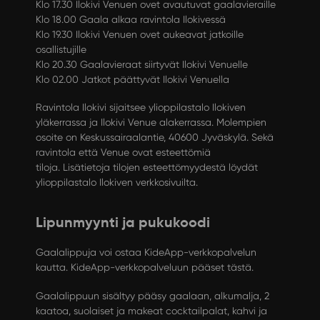
Klo 17.30 Ilokivi Venuen ovet avautuvat gaalavieraille
Klo 18.00 Gaala alkaa ravintola Ilokivessä
Klo 19.30 Ilokivi Venuen ovet aukeavat jatkoille
osallistujille
Klo 20.30 Gaalavieraat siirtyvät Ilokivi Venuelle
Klo 02.00 Jatkot päättyvät Ilokivi Venuella
Ravintola Ilokivi sijaitsee ylioppilastalo Ilokiven
yläkerrassa ja Ilokivi Venue alakerrassa. Molempien
osoite on Keskussairaalantie, 40600 Jyväskylä. Sekä
ravintola että Venue ovat esteettömiä
tiloja.
Lisätietoja tilojen esteettömyydestä löydät
ylioppilastalo Ilokiven verkkosivuilta.
Lipunmyynti ja pukukoodi
Gaalalippuja voi ostaa KideApp-verkkopalvelun
kautta.
KideApp-verkkopalveluun pääset tästä.
Gaalalippuun sisältyy pääsy gaalaan, alkumalja, 2
kaatoa, suolaiset ja makeat cocktailpalat, kahvi ja