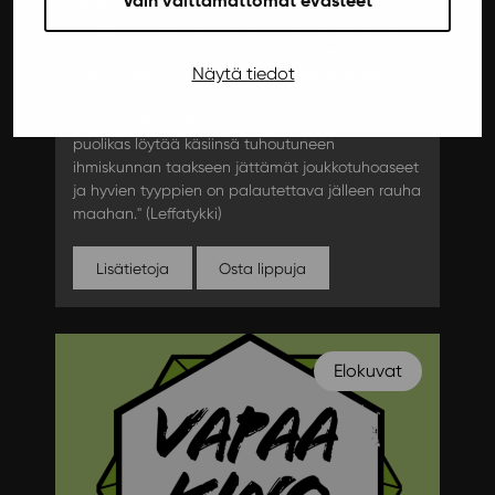
Vain välttämättömät evästeet
yhteisöissään. Kolmentuhannen vuoden rauhan
jälkeen pääkeiju saa kaksi poikaa, joista toinen
rakastaa lähimmäisiään ja käyttää voimiaan
Näytä tiedot
vain hyvään, kun taas toinen vihaa kaikkea
elävää ja viihdyttää itseään kiduttamalla ja
tappamalla eläimiä. Myöhemmin pimeämpi
puolikas löytää käsiinsä tuhoutuneen
ihmiskunnan taakseen jättämät joukkotuhoaseet
ja hyvien tyyppien on palautettava jälleen rauha
maahan." (Leffatykki)
Lisätietoja
Osta lippuja
Elokuvat