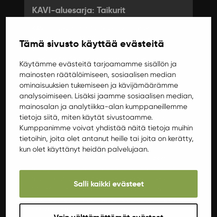
KAVI-aluesarja: Taikurit
KAVI -aluesarjan näytökset joka toinen
maanantai klo 18.00 Ylioppilastalo Ilokivi
Tämä sivusto käyttää evästeitä
Venuella.
Jyväskylän KAVI -aluesarjan tuottavat
Käytämme evästeitä tarjoamamme sisällön ja
yhteistyössä Jyväskylän yliopiston
mainosten räätälöimiseen, sosiaalisen median
ylioppilaskunta, Keski-Suomen elokuvakeskus ry
ominaisuuksien tukemiseen ja kävijämäärämme
ja Kansallinen audiovisuaalinen instituutti.
analysoimiseen. Lisäksi jaamme sosiaalisen median,
mainosalan ja analytiikka-alan kumppaneillemme
Mm. Fritz the Cat (1972) ja Coonskin (1975)
tietoja siitä, miten käytät sivustoamme.
kulttianimaatioista tunnetun Ralph Bakshin
Kumppanimme voivat yhdistää näitä tietoja muihin
fantasiaklassikko!
tietoihin, joita olet antanut heille tai joita on kerätty,
"Perheystävällinen post-apokalyptinen
kun olet käyttänyt heidän palvelujaan.
fantasiaraina sijoittuu ydinsodan jälkeiseen
maagiseen satumaailmaan, jossa ihmisrotu on
mutatoitunut jos minkälaisiksi kummajaisiksi ja
Salli kaikki evästeet
näiden paikan luomakunnan kruununa ovat
ottaneet keijut, maahiset ja kääpiöt, jotka elävät
rikkumattomassa rauhassa omissa pienissä