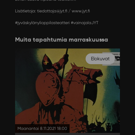
Lisätietoja:
tiedottaja@jyt.fi
/
www.jyt.fi
#jyväskylänylioppilasteatteri #vainajalaJYT
Muita tapahtumia marraskuussa
Elokuvat
Maanantai 8.11.2021 18:00