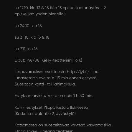
su 17.10. klo 13 & 18 (Klo 13 opiskelijaetunäytös – 2
opiskelijaa yhden hinnalla!)
su 24.10. klo 18
su 31.10. klo 13 & 18
su 7.11. klo 18
Liput: 14€/8€ (KeHy-teatteririnki 6 €)
Lippuvaraukset osoitteesta
http://jyt.fi/
Liput
lunastetaan ovelta n. 15 min ennen esitystä.
Suositaan kortti- tai lähimaksua.
Esityksen arvioitu kesto on noin 1 h 30 min.
Kaikki esitykset Ylioppilastalo Ilokivessä
(Keskussairaalantie 2, Jyväskylä)
Katsomossa on suositeltavaa käyttää kasvomaskia.
Ethän saavu kipeänä teatteriin.