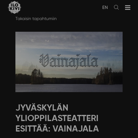
EN
Avaa
haku
Siirry
Takaisin tapahtumiin
sisältöön
JYVÄSKYLÄN
YLIOPPILASTEATTERI
ESITTÄÄ: VAINAJALA