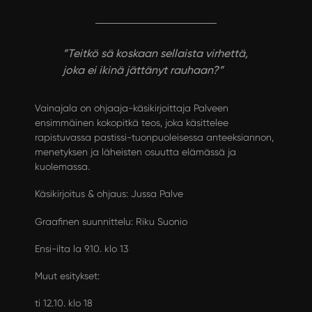
”Teitkö sä koskaan sellaista virhettä,
joka ei ikinä jättänyt rauhaan?”
Vainajala on ohjaaja-käsikirjoittaja Palveen
ensimmäinen kokopitkä teos, joka käsittelee
rapistuvassa pastissi-tuonpuoleisessa anteeksiannon,
menetyksen ja läheisten osuutta elämässä ja
kuolemassa.
Käsikirjoitus & ohjaus: Jussa Palve
Graafinen suunnittelu: Riku Suonio
Ensi-ilta la 9.10. klo 13
Muut esitykset:
ti 12.10. klo 18