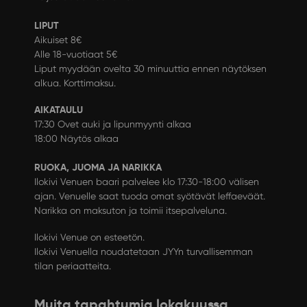
LIPUT
Aikuiset 8€
Alle 18-vuotiaat 5€
Liput myydään ovelta 30 minuuttia ennen näytöksen
alkua. Korttimaksu.
AIKATAULU
17:30 Ovet auki ja lipunmyynti alkaa
18:00 Näytös alkaa
RUOKA, JUOMA JA NARIKKA
Ilokivi Venuen baari palvelee klo 17:30-18:00 välisen
ajan. Venuelle saat tuoda omat syötävät leffaeväät.
Narikka on maksuton ja toimii itsepalveluna.
Ilokivi Venue on esteetön.
Ilokivi Venuella noudatetaan
JYYn turvallisemman
tilan periaatteita
.
Muita tapahtumia lokakuussa