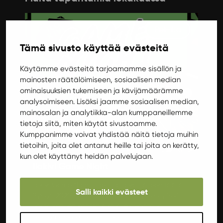
Peli-ilta
Tämä sivusto käyttää evästeitä
Käytämme evästeitä tarjoamamme sisällön ja
mainosten räätälöimiseen, sosiaalisen median
ominaisuuksien tukemiseen ja kävijämäärämme
analysoimiseen. Lisäksi jaamme sosiaalisen median,
mainosalan ja analytiikka-alan kumppaneillemme
tietoja siitä, miten käytät sivustoamme.
Kumppanimme voivat yhdistää näitä tietoja muihin
tietoihin, joita olet antanut heille tai joita on kerätty,
Torstai 9.10.2025 17:00
kun olet käyttänyt heidän palvelujaan.
Ilokivi Game Night
Ilokivi Game Night -peli-illat ovat jälleen täällä!
Salli kaikki evästeet
Syksyn 2025 aikana JYY järjestää yhteistyössä
Ilokivi Venuen kanssa 6 kaikille avointa ja
pääsymaksutonta peli-iltaa.