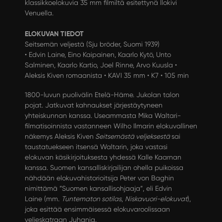
klassikkoelokuvia 35 mm filmiltä esitettynä Ilokivi
Venuella.
ELOKUVAN TIEDOT
Seitsemän veljestä (Sju bröder, Suomi 1939)
• Edvin Laine, Eino Kaipainen, Kaarlo Kytö, Unto
Salminen, Kaarlo Kartio, Joel Rinne, Arvo Kuusla •
Aleksis Kiven romaanista • KAVI 35 mm • K7 • 105 min
1800-luvun puolivälin Etelä-Häme. Jukolan talon
pojat. Jatkuvat kahnaukset järjestäytyneen
yhteiskunnan kanssa. Useammasta Mika Waltari-
filmatisoinnista vastanneen Wilho Ilmarin elokuvallinen
näkemys Aleksis Kiven
Seitsemästä veljeksestä
sai
taustatuekseen itsensä Waltarin, joka vastasi
elokuvan käsikirjoituksesta yhdessä Kalle Kaarnan
kanssa. Suomen kansalliskirjailijan ohella puikoissa
nähdään elokuvahistorioitsija Peter von Baghin
nimittämä ”Suomen kansallisohjaaja”, eli Edvin
Laine (mm.
Tuntematon sotilas
,
Niskavuori-elokuvat
),
joka esittää ensimmäisessä elokuvaroolissaan
veljeskatraan Juhania.