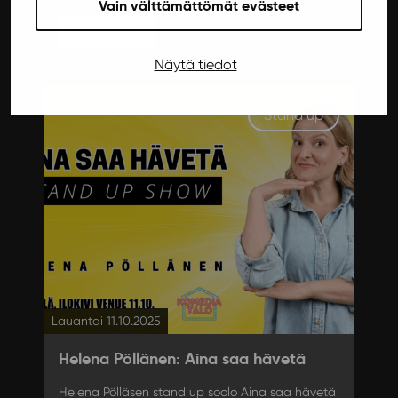
Vain välttämättömät evästeet
Lisätietoja
Näytä tiedot
Stand up
Lauantai 11.10.2025
Helena Pöllänen: Aina saa hävetä
Helena Pölläsen stand up soolo Aina saa hävetä