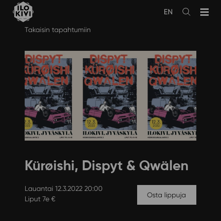
EN
Avaa
haku
Siirry
Takaisin tapahtumiin
sisältöön
Kürøishi, Dispyt & Qwälen
Lauantai 12.3.2022 20:00
Osta lippuja
Liput 7e €