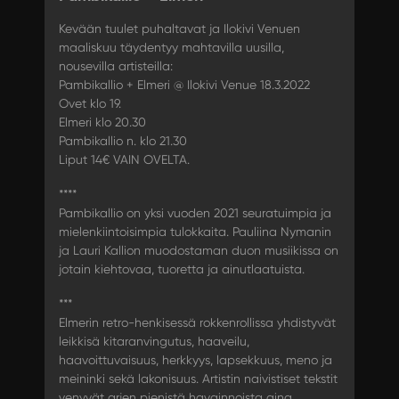
Kevään tuulet puhaltavat ja Ilokivi Venuen
maaliskuu täydentyy mahtavilla uusilla,
nousevilla artisteilla:
Pambikallio + Elmeri @ Ilokivi Venue 18.3.2022
Ovet klo 19.
Elmeri klo 20.30
Pambikallio n. klo 21.30
Liput 14€ VAIN OVELTA.
****
Pambikallio on yksi vuoden 2021 seuratuimpia ja
mielenkiintoisimpia tulokkaita. Pauliina Nymanin
ja Lauri Kallion muodostaman duon musiikissa on
jotain kiehtovaa, tuoretta ja ainutlaatuista.
***
Elmerin retro-henkisessä rokkenrollissa yhdistyvät
leikkisä kitaranvingutus, haaveilu,
haavoittuvaisuus, herkkyys, lapsekkuus, meno ja
meininki sekä lakonisuus. Artistin naivistiset tekstit
venyvät arjen pienistä havainnoista aina