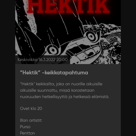
Keskiviikko 16.3.2022 20:00
”Hektik” -keikkatapahtuma
“Hektik" keikkailta, joka on nuorille aikuisille
aikuisille suunnattu, missä korostetaan
nuoruuden hetkellisyyttä ja hetkessä elämistä.
Ovet klo 20
Illan artistit:
Purso
Pentton