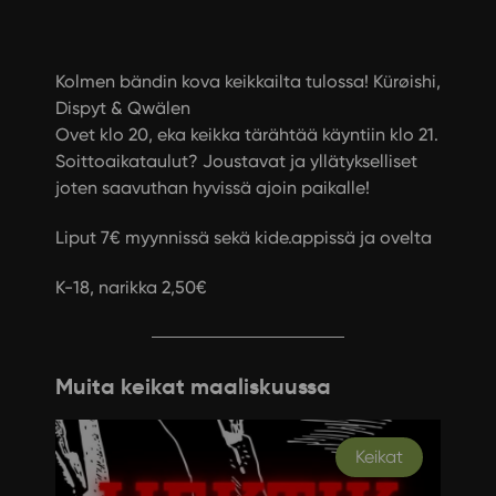
Kolmen bändin kova keikkailta tulossa! Kürøishi,
Dispyt & Qwälen
Ovet klo 20, eka keikka tärähtää käyntiin klo 21.
Soittoaikataulut? Joustavat ja yllätykselliset
joten saavuthan hyvissä ajoin paikalle!
Liput 7€ myynnissä sekä kide.appissä ja ovelta
K-18, narikka 2,50€
Muita keikat maaliskuussa
Keikat