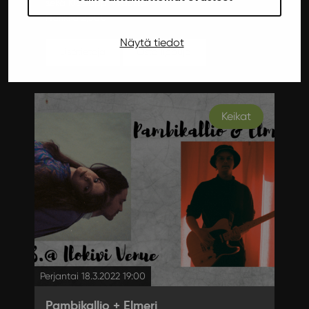
sekä Kide.appin kautta!
Narikka 2,50€
Näytä tiedot
Lisätietoja
Osta lippuja
Keikat
Perjantai 18.3.2022 19:00
Pambikallio + Elmeri