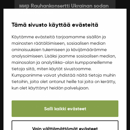
мир Rauhankonsertti Ukrainan sodan
uhrien hyväksi
JYY ja Ilokivi Venue järjestävät мир
Tämä sivusto käyttää evästeitä
Rauhankonsertin Ukrainan sodan uhrien hyväksi.
Käytämme evästeitä tarjoamamme sisällön ja
Tilaisuudessa esiintyvät
mainosten räätälöimiseen, sosiaalisen median
19:00 Leppäne ja Vallitseva tilanne
ominaisuuksien tukemiseen ja kävijämäärämme
19:40 Slack Bird-soolo
analysoimiseen. Lisäksi jaamme sosiaalisen median,
20:25 Joni Ekman-soolo
mainosalan ja analytiikka-alan kumppaneillemme
21:00 Rock Siltanen
tietoja siitä, miten käytät sivustoamme.
21:30 Jukka Nousiainen
Kumppanimme voivat yhdistää näitä tietoja muihin
22:30 Litku Klemetti
tietoihin, joita olet antanut heille tai joita on kerätty,
23:30 Muuan Mies
kun olet käyttänyt heidän palvelujaan.
00:15 Risto-soolo
02:00 Tilaisuus päättyy
Ovet klo 18.30 Kaikki lipputulot lahjoitetaan
Salli kaikki evästeet
Unicefin hätäapukeräykseen Ukrainan lapsille ja
perheille (RA/2020/798). Liput 10€ opiskelija /20€
muut. Liput myynnissä ovelta klo 18.30 alkaen
Vain välttämättömät evästeet