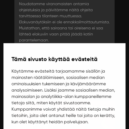
Noudatamme viranomaisten antamia
ohjeistuksia ja päivitämme näitä ohjeita
tarvittaessa tilanteen muuttuessa.
Elokuvanäytöksiin ei ole ennakkoilmoittautumista.
Muistathan, että sairaana tai oireisena ei saa
lähteä elokuviin vaan pitää jäädä kotiin
parantelemaan.
JYY ja Ilokivi Venue tarjoavat kaikille avoimia
elokuvia melkein joka viikko. Ohjelmistossa
Tämä sivusto käyttää evästeitä
nähdään nostalgisia elokuvia vuosituhannen
vaihteen molemmin puolin.
Käytämme evästeitä tarjoamamme sisällön ja
mainosten räätälöimiseen, sosiaalisen median
ominaisuuksien tukemiseen ja kävijämäärämme
Lisätietoja
analysoimiseen. Lisäksi jaamme sosiaalisen median,
mainosalan ja analytiikka-alan kumppaneillemme
tietoja siitä, miten käytät sivustoamme.
Kumppanimme voivat yhdistää näitä tietoja muihin
Elokuvat
tietoihin, joita olet antanut heille tai joita on kerätty,
kun olet käyttänyt heidän palvelujaan.