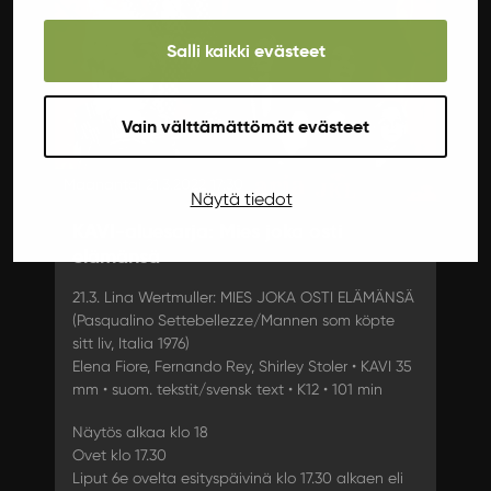
Salli kaikki evästeet
Vain välttämättömät evästeet
Maanantai 21.3.2022 17:30
Näytä tiedot
KAVI-aluesarja: Mies joka osti
elämänsä
21.3. Lina Wertmuller: MIES JOKA OSTI ELÄMÄNSÄ
(Pasqualino Settebellezze/Mannen som köpte
sitt liv, Italia 1976)
Elena Fiore, Fernando Rey, Shirley Stoler • KAVI 35
mm • suom. tekstit/svensk text • K12 • 101 min
Näytös alkaa klo 18
Ovet klo 17.30
Liput 6e ovelta esityspäivinä klo 17.30 alkaen eli