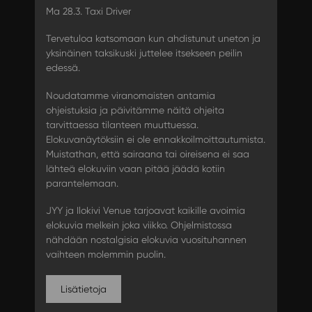
Ma 28.3. Taxi Driver
Tervetuloa katsomaan kun ahdistunut uneton ja
yksinäinen taksikuski juttelee itsekseen peilin
edessä.
Noudatamme viranomaisten antamia
ohjeistuksia ja päivitämme näitä ohjeita
tarvittaessa tilanteen muuttuessa.
Elokuvanäytöksiin ei ole ennakkoilmoittautumista.
Muistathan, että sairaana tai oireisena ei saa
lähteä elokuviin vaan pitää jäädä kotiin
parantelemaan.
JYY ja Ilokivi Venue tarjoavat kaikille avoimia
elokuvia melkein joka viikko. Ohjelmistossa
nähdään nostalgisia elokuvia vuosituhannen
vaihteen molemmin puolin.
Lisätietoja