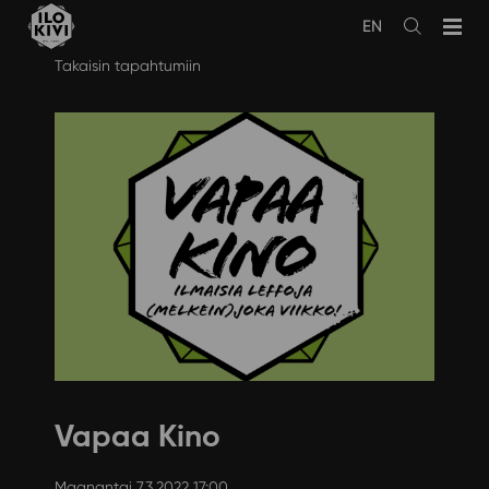
EN
Avaa
haku
Siirry
Takaisin tapahtumiin
sisältöön
Vapaa Kino
Maanantai 7.3.2022 17:00