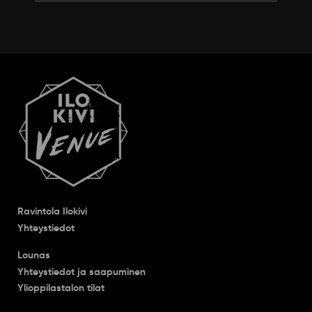
Ravintola Ilokivi
Yhteystiedot
Lounas
Yhteystiedot ja saapuminen
Ylioppilastalon tilat