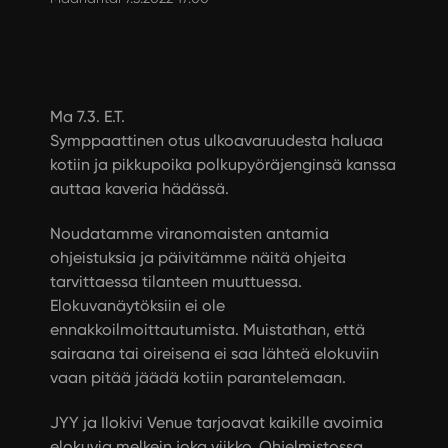
Ma 7.3. E.T.
Symppaattinen otus ulkoavaruudesta haluaa
kotiin ja pikkupoika polkupyöräjenginsä kanssa
auttaa kaveria hädässä.
Noudatamme viranomaisten antamia
ohjeistuksia ja päivitämme näitä ohjeita
tarvittaessa tilanteen muuttuessa.
Elokuvanäytöksiin ei ole
ennakkoilmoittautumista. Muistathan, että
sairaana tai oireisena ei saa lähteä elokuviin
vaan pitää jäädä kotiin parantelemaan.
JYY ja Ilokivi Venue tarjoavat kaikille avoimia
elokuvia melkein joka viikko. Ohjelmistossa