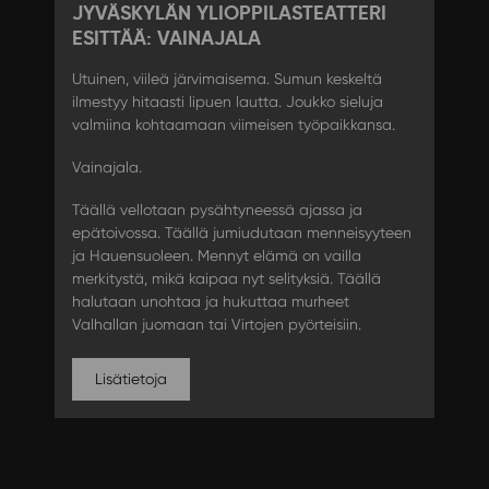
JYVÄSKYLÄN YLIOPPILASTEATTERI
ESITTÄÄ: VAINAJALA
Utuinen, viileä järvimaisema. Sumun keskeltä
ilmestyy hitaasti lipuen lautta. Joukko sieluja
valmiina kohtaamaan viimeisen työpaikkansa.
Vainajala.
Täällä vellotaan pysähtyneessä ajassa ja
epätoivossa. Täällä jumiudutaan menneisyyteen
ja Hauensuoleen. Mennyt elämä on vailla
merkitystä, mikä kaipaa nyt selityksiä. Täällä
halutaan unohtaa ja hukuttaa murheet
Valhallan juomaan tai Virtojen pyörteisiin.
Lisätietoja