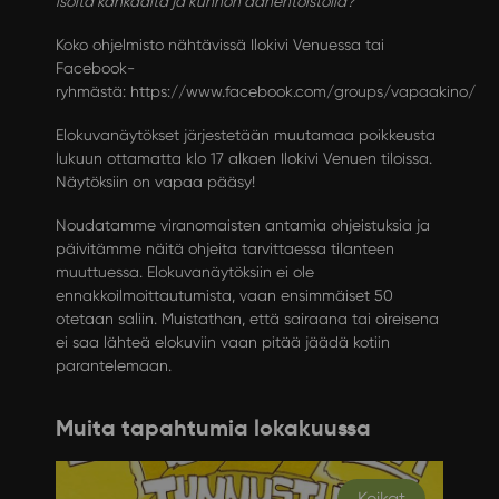
isolta kankaalta ja kunnon äänentoistolla?
Koko ohjelmisto nähtävissä Ilokivi Venuessa tai
Facebook-
ryhmästä:
https://www.facebook.com/groups/vapaakino/
Elokuvanäytökset järjestetään muutamaa poikkeusta
lukuun ottamatta klo 17 alkaen Ilokivi Venuen tiloissa.
Näytöksiin on vapaa pääsy!
Noudatamme viranomaisten antamia ohjeistuksia ja
päivitämme näitä ohjeita tarvittaessa tilanteen
muuttuessa. Elokuvanäytöksiin ei ole
ennakkoilmoittautumista, vaan ensimmäiset 50
otetaan saliin. Muistathan, että sairaana tai oireisena
ei saa lähteä elokuviin vaan pitää jäädä kotiin
parantelemaan.
Muita tapahtumia lokakuussa
Keikat