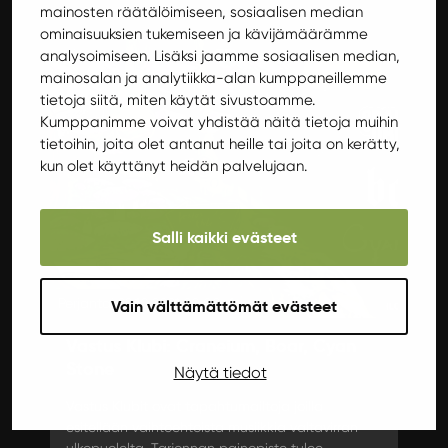
mainosten räätälöimiseen, sosiaalisen median
ominaisuuksien tukemiseen ja kävijämäärämme
analysoimiseen. Lisäksi jaamme sosiaalisen median,
Keikat
mainosalan ja analytiikka-alan kumppaneillemme
tietoja siitä, miten käytät sivustoamme.
Kumppanimme voivat yhdistää näitä tietoja muihin
tietoihin, joita olet antanut heille tai joita on kerätty,
kun olet käyttänyt heidän palvelujaan.
Salli kaikki evästeet
Perjantai 22.10.2021 20:00
Vain välttämättömät evästeet
Vastus Klubi: Craneium, Boar, Cyan
Stone
Näytä tiedot
Vastus Klubit ovat tapahtumailtoja joilla
esitellään vaihtoehtoista musiikkia valtavirran