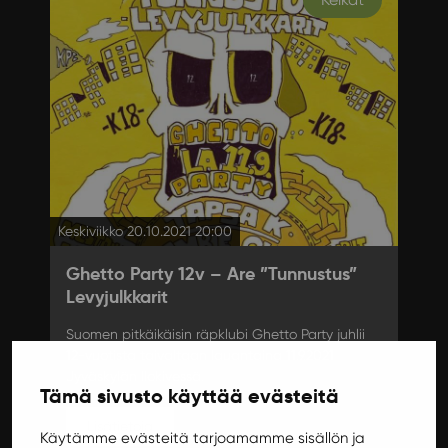
Keskiviikko 20.10.2021 20:00
Ghetto Party 12v – Are ”Tunnustus”
Levyjulkkarit
Suomen pitkäikäisin räpklubi Ghetto Party juhlii
12-vuotista taivaltaan lauantaina 11.9.2021
Jyväskylän Ilokivessä.
Tämä sivusto käyttää evästeitä
Lisätietoja
Käytämme evästeitä tarjoamamme sisällön ja