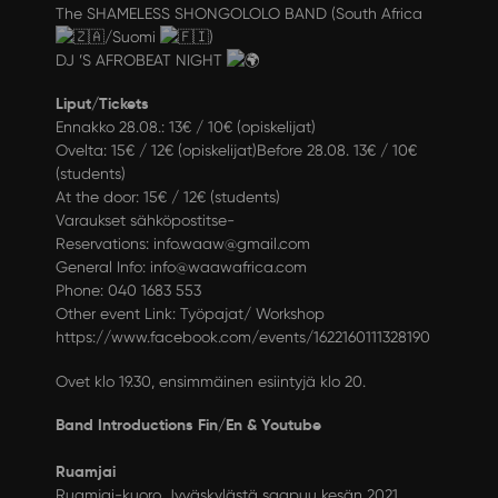
The SHAMELESS SHONGOLOLO BAND (South Africa
/Suomi
)
DJ ’S AFROBEAT NIGHT
Liput/Tickets
Ennakko 28.08.: 13€ / 10€ (opiskelijat)
Ovelta: 15€ / 12€ (opiskelijat)Before 28.08. 13€ / 10€
(students)
At the door: 15€ / 12€ (students)
Varaukset sähköpostitse-
Reservations:
info.waaw@gmail.com
General Info:
info@waawafrica.com
Phone: 040 1683 553
Other event Link: Työpajat/ Workshop
https://www.facebook.com/events/1622160111328190
Ovet klo 19.30, ensimmäinen esiintyjä klo 20.
Band Introductions Fin/En & Youtube
Ruamjai
Ruamjai-kuoro Jyväskylästä saapuu kesän 2021