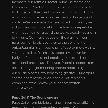
members, our Artistic Director Jaime Belmonte and
Choirmaster Riku Miettunen.The aim of Ruamjai is to
find musical influences from ancient music traditions
which can still be heard in the melodic language of
our time.We have recently celebrated our twenty year
old journey as a choir, which has filled our repertoire
with music from all around the world, deeply rooting in
folk music. Our music travels all the way from our
neighboring Nordic countries to the continent of
Africa.Ruamjai is a mixed choir of approximately thirty
young vocalists. Ruamjai is especially known for its
lively performances and breaking the bounds of
traditional choir music.The word ’ruamjai’ comes from
the Tai language, meaning ’shared heart’. Together
our music blooms into something greater – Ruamjai’s
shared heart beats louder than all of its singers
combined.
https://www.youtube.com/watch?
v=KdFrS42Q7I8
Papa Zai & The Soul blenders
Papa Zai on sambialaissyntyinen, Suomessa pitkän ja
merkittävän artistiuran tehnyt reggae, afro ja