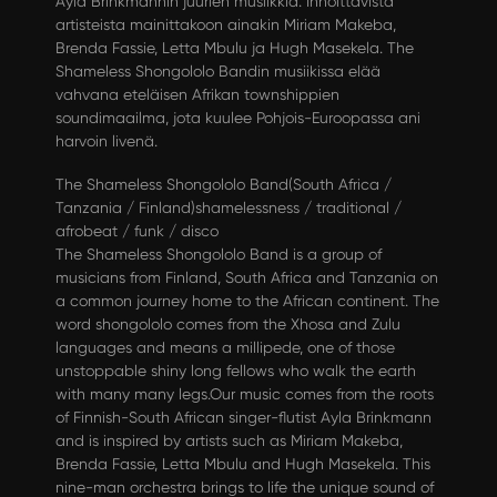
Ayla Brinkmannin juurien musiikkia. Innoittavista
artisteista mainittakoon ainakin Miriam Makeba,
Brenda Fassie, Letta Mbulu ja Hugh Masekela. The
Shameless Shongololo Bandin musiikissa elää
vahvana eteläisen Afrikan townshippien
soundimaailma, jota kuulee Pohjois-Euroopassa ani
harvoin livenä.
The Shameless Shongololo Band(South Africa /
Tanzania / Finland)shamelessness / traditional /
afrobeat / funk / disco
The Shameless Shongololo Band is a group of
musicians from Finland, South Africa and Tanzania on
a common journey home to the African continent. The
word shongololo comes from the Xhosa and Zulu
languages and means a millipede, one of those
unstoppable shiny long fellows who walk the earth
with many many legs.Our music comes from the roots
of Finnish-South African singer-flutist Ayla Brinkmann
and is inspired by artists such as Miriam Makeba,
Brenda Fassie, Letta Mbulu and Hugh Masekela. This
nine-man orchestra brings to life the unique sound of