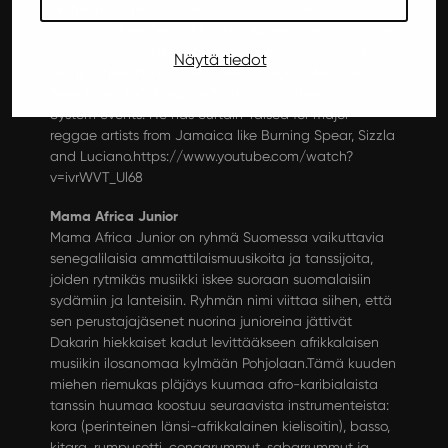
of the major festivals like Ilosaari Rock, Provinssi Rock,
Ruis Rock, Fest Afrika, Maailma Kylässä, Reggae Snow
Splash, Uppsala Reggae Festival in Sweden, and
Näytä tiedot
many others. He has also been a regular feature at
Selecta Andor’s Reggae Stomp and other Sound
System events. He has curtain-raised for major
reggae artists from Jamaica like Burning Spear, Sizzla
and Luciano.
https://www.youtube.com/watch?
v=ivrWVT_Ul68
Mama Africa Junior
Mama Africa Junior on ryhmä Suomessa vaikuttavia
senegalilaisia ammattilaismuu­sikoita ja tanssijoita,
joiden rytmikäs musiik­ki iskee suoraan suomalaisiin
sydämiin ja lanteisiin. Ryhmän nimi viittaa siihen, että
sen perustajajäsenet nuorina junioreina jät­tivät
Dakarin hiekkaiset kadut levittääkseen afrikkalaisen
musiikin ilosanomaa kylmään Pohjolaan.Tämä kuuden
miehen riemukas pläjäys kuumaa afro-karibialaista
tanssin huumaa koostuu seuraavista instrumenteista:
kora (perinteinen länsi-afrikkalainen kielisoitin), basso,
kitara, rumpusetti, congarummut, sabarrummut ja