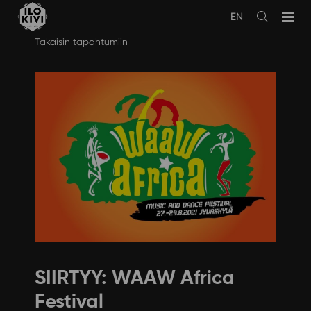
EN
Avaa
haku
Siirry
Takaisin tapahtumiin
sisältöön
SIIRTYY: WAAW Africa
Festival