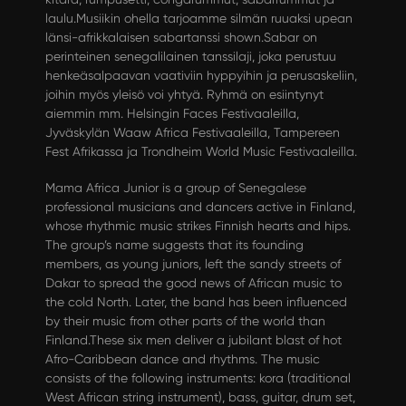
laulu.Musiikin ohella tarjoamme silmän ruuaksi upean
länsi-afrikkalaisen sabartanssi shown.Sabar on
perinteinen senegalilainen tanssi­laji, joka perustuu
henkeäsalpaavan vaativiin hyppyihin ja perusaskeliin,
joihin myös yleisö voi yhtyä. Ryhmä on esiintynyt
aiemmin mm. Helsingin Faces Festivaaleilla,
Jyväskylän Waaw Afri­ca Festivaaleilla, Tampereen
Fest Afrikassa ja Trondheim World Music Festivaaleilla.
Mama Africa Junior is a group of Senegalese
professional musicians and dancers active in Finland,
whose rhythmic music strikes Finnish hearts and hips.
The group’s name suggests that its founding
members, as young juniors, left the sandy streets of
Dakar to spread the good news of African music to
the cold North. Later, the band has been influenced
by their music from other parts of the world than
Finland.These six men deliver a jubilant blast of hot
Afro-Caribbean dance and rhythms. The music
consists of the following instruments: kora (traditional
West African string instrument), bass, guitar, drum set,