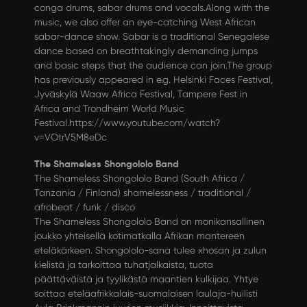
conga drums, sabar drums and vocals.Along with the
music, we also offer an eye-catching West African
sabar-dance show. Sabar is a traditional Senegalese
dance based on breathtakingly demanding jumps
and basic steps that the audience can join.The group
has previously appeared in e.g. Helsinki Faces Festival,
Jyväskylä Waaw Africa Festival, Tampere Fest in
Africa and Trondheim World Music
Festival.
https://www.youtube.com/watch?
v=VOtrV5M8eDc
The Shameless Shongololo Band
The Shameless Shongololo Band (South Africa /
Tanzania / Finland) shamelessness / traditional /
afrobeat / funk / disco
The Shameless Shongololo Band on monikansallinen
joukko yhteisellä kotimatkalla Afrikan mantereen
eteläkärkeen. Shongololo-sana tulee xhosan ja zulun
kielistä ja tarkoittaa tuhatjalkaista, tuota
päättäväistä ja tyylikästä maantien kulkijaa. Yhtye
soittaa eteläafrikkalais-suomalaisen laulaja-huilisti