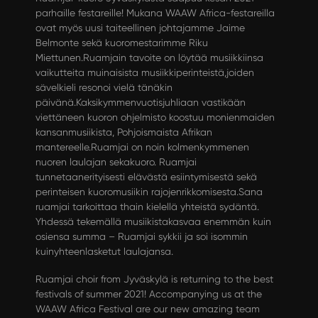
parhaille festareille! Mukana WAAW Africa-festareilla
ovat myös uusi taiteellinen johtajamme Jaime
Belmonte sekä kuoromestarimme Riku
Miettunen.Ruamjain tavoite on löytää musiikkiinsa
vaikutteita muinaisista musiikkiperinteistä,joiden
sävelkieli resonoi vielä tänäkin
päivänä.Kaksikymmenvuotisjuhliaan vastikään
viettäneen kuoron ohjelmisto koostuu monienmaiden
kansanmusiikista, Pohjoismaista Afrikan
mantereelle.Ruamjai on noin kolmenkymmenen
nuoren laulajan sekakuoro. Ruamjai
tunnetaanerityisesti elävästä esiintymisestä sekä
perinteisen kuoromusiikin rajojenrikkomisesta.Sana
ruamjai tarkoittaa thain kielellä yhteistä sydäntä.
Yhdessä tekemällä musiikistakasvaa enemmän kuin
osiensa summa – Ruamjai sykkii ja soi isommin
kuinyhteenlasketut laulajansa.
Ruamjai choir from Jyväskylä is returning to the best
festivals of summer 2021! Accompanying us at the
WAAW Africa Festival are our new amazing team